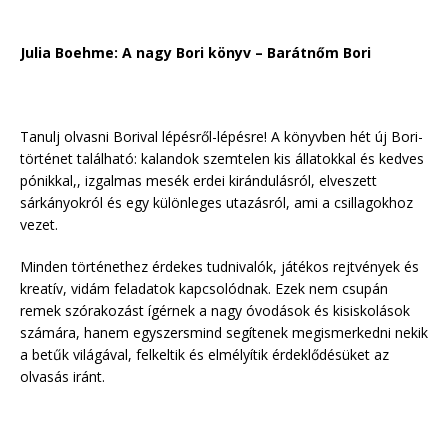
Julia Boehme: A nagy Bori könyv – Barátnőm Bori
Tanulj olvasni Borival lépésről-lépésre! A könyvben hét új Bori-
történet található: kalandok szemtelen kis állatokkal és kedves
pónikkal,, izgalmas mesék erdei kirándulásról, elveszett
sárkányokról és egy különleges utazásról, ami a csillagokhoz
vezet.
Minden történethez érdekes tudnivalók, játékos rejtvények és
kreatív, vidám feladatok kapcsolódnak. Ezek nem csupán
remek szórakozást ígérnek a nagy óvodások és kisiskolások
számára, hanem egyszersmind segítenek megismerkedni nekik
a betűk világával, felkeltik és elmélyítik érdeklődésüket az
olvasás iránt.