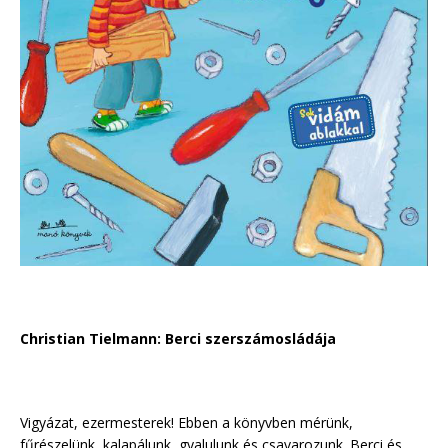
Christian Tielmann: Berci szerszámosládája
Vigyázat, ezermesterek! Ebben a könyvben mérünk,
fűrészelünk, kalapálunk, gyalulunk és csavarozunk. Berci és