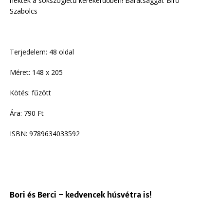
nektek a sokszögletű kerekerdőben! Barátsággal: Bíró
Szabolcs
Terjedelem: 48 oldal
Méret: 148 x 205
Kötés: fűzött
Ára: 790 Ft
ISBN: 9789634033592
Bori és Berci – kedvencek húsvétra is!