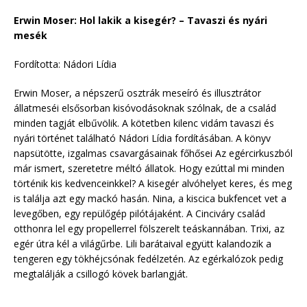
Erwin Moser: Hol lakik a kisegér? – Tavaszi és nyári
mesék
Fordította: Nádori Lídia
Erwin Moser, a népszerű osztrák meseíró és illusztrátor
állatmeséi elsősorban kisóvodásoknak szólnak, de a család
minden tagját elbűvölik. A kötetben kilenc vidám tavaszi és
nyári történet található Nádori Lídia fordításában. A könyv
napsütötte, izgalmas csavargásainak főhősei Az egércirkuszból
már ismert, szeretetre méltó állatok. Hogy ezúttal mi minden
történik kis kedvenceinkkel? A kisegér alvóhelyet keres, és meg
is találja azt egy mackó hasán. Nina, a kiscica bukfencet vet a
levegőben, egy repülőgép pilótájaként. A Cinciváry család
otthonra lel egy propellerrel fölszerelt teáskannában. Trixi, az
egér útra kél a világűrbe. Lili barátaival együtt kalandozik a
tengeren egy tökhéjcsónak fedélzetén. Az egérkalózok pedig
megtalálják a csillogó kövek barlangját.