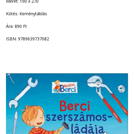
Méret: 190 x 270
Kötés: Keménytáblás
Ára: 890 Ft
ISBN: 9789639737082