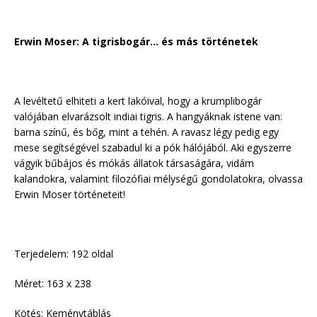
Erwin Moser: A tigrisbogár… és más történetek
A levéltetű elhiteti a kert lakóival, hogy a krumplibogár
valójában elvarázsolt indiai tigris. A hangyáknak istene van:
barna színű, és bőg, mint a tehén. A ravasz légy pedig egy
mese segítségével szabadul ki a pók hálójából. Aki egyszerre
vágyik bűbájos és mókás állatok társaságára, vidám
kalandokra, valamint filozófiai mélységű gondolatokra, olvassa
Erwin Moser történeteit!
Terjedelem: 192 oldal
Méret: 163 x 238
Kötés: Keménytáblás