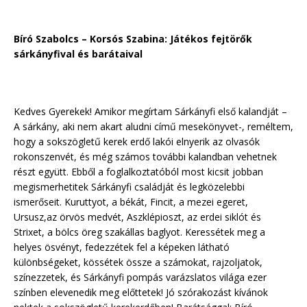
Bíró Szabolcs – Korsós Szabina: Játékos fejtörők
sárkányfival és barátaival
Kedves Gyerekek! Amikor megírtam Sárkányfi első kalandját –
A sárkány, aki nem akart aludni című mesekönyvet-, reméltem,
hogy a sokszögletű kerek erdő lakói elnyerik az olvasók
rokonszenvét, és még számos további kalandban vehetnek
részt együtt. Ebből a foglalkoztatóból most kicsit jobban
megismerhetitek Sárkányfi családját és legközelebbi
ismerőseit. Kuruttyot, a békát, Fincit, a mezei egeret,
Ursusz,az örvös medvét, Aszklépioszt, az erdei siklót és
Strixet, a bölcs öreg szakállas baglyot. Keressétek meg a
helyes ösvényt, fedezzétek fel a képeken látható
különbségeket, kössétek össze a számokat, rajzoljatok,
színezzetek, és Sárkányfi pompás varázslatos világa ezer
színben elevenedik meg előttetek! Jó szórakozást kívánok