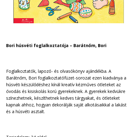
Bori húsvéti foglalkoztatója – Barátnőm, Bori
Foglalkoztatók, lapozó- és olvasókönyv ajándékba. A
Barátnőm, Bori foglalkoztatófüzet-sorozat ezen kiadványa a
húsvéti készülődéshez kínál kreatív kézműves ötleteket az
óvodás és kisiskolás korú gyerekeknek. A gyerekek kedvükre
színezhetnek, készíthetnek kedves tárgyakat, és ötleteket
kapnak ahhoz, hogyan dekorálják saját alkotásaikkal a lakást
és a húsvéti asztalt.