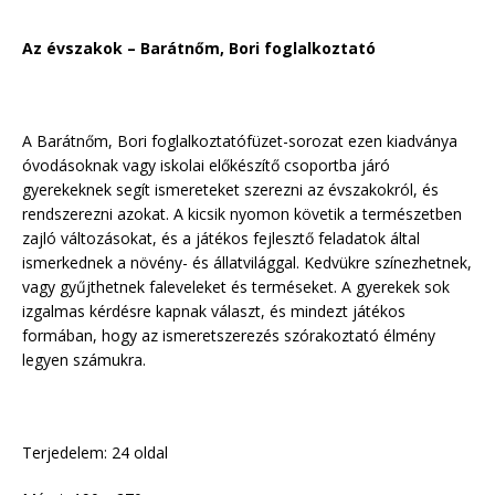
Az évszakok – Barátnőm, Bori foglalkoztató
A Barátnőm, Bori foglalkoztatófüzet-sorozat ezen kiadványa
óvodásoknak vagy iskolai előkészítő csoportba járó
gyerekeknek segít ismereteket szerezni az évszakokról, és
rendszerezni azokat. A kicsik nyomon követik a természetben
zajló változásokat, és a játékos fejlesztő feladatok által
ismerkednek a növény- és állatvilággal. Kedvükre színezhetnek,
vagy gyűjthetnek faleveleket és terméseket. A gyerekek sok
izgalmas kérdésre kapnak választ, és mindezt játékos
formában, hogy az ismeretszerezés szórakoztató élmény
legyen számukra.
Terjedelem: 24 oldal