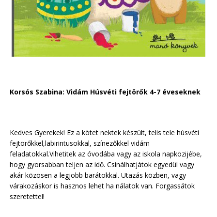
Korsós Szabina: Vidám Húsvéti fejtörők 4-7 éveseknek
Kedves Gyerekek! Ez a kötet nektek készült, telis tele húsvéti
fejtörőkkel,labirintusokkal, színezőkkel vidám
feladatokkal.Vihetitek az óvodába vagy az iskola napközijébe,
hogy gyorsabban teljen az idő. Csinálhatjátok egyedül vagy
akár közösen a legjobb barátokkal. Utazás közben, vagy
várakozáskor is hasznos lehet ha nálatok van. Forgassátok
szeretettel!