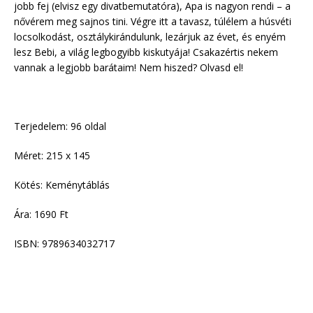
jobb fej (elvisz egy divatbemutatóra), Apa is nagyon rendi – a
nővérem meg sajnos tini. Végre itt a tavasz, túlélem a húsvéti
locsolkodást, osztálykirándulunk, lezárjuk az évet, és enyém
lesz Bebi, a világ legbogyibb kiskutyája! Csakazértis nekem
vannak a legjobb barátaim! Nem hiszed? Olvasd el!
Terjedelem: 96 oldal
Méret: 215 x 145
Kötés: Keménytáblás
Ára: 1690 Ft
ISBN: 9789634032717