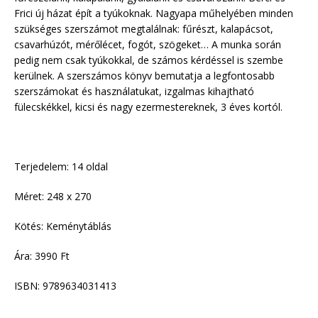
Frici új házat épít a tyúkoknak. Nagyapa műhelyében minden
szükséges szerszámot megtalálnak: fűrészt, kalapácsot,
csavarhúzót, mérőlécet, fogót, szögeket… A munka során
pedig nem csak tyúkokkal, de számos kérdéssel is szembe
kerülnek. A szerszámos könyv bemutatja a legfontosabb
szerszámokat és használatukat, izgalmas kihajtható
fülecskékkel, kicsi és nagy ezermestereknek, 3 éves kortól.
Terjedelem: 14 oldal
Méret: 248 x 270
Kötés: Keménytáblás
Ára: 3990 Ft
ISBN: 9789634031413