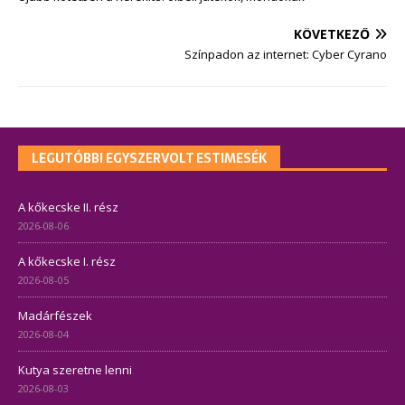
KÖVETKEZŐ
Színpadon az internet: Cyber Cyrano
LEGUTÓBBI EGYSZERVOLT ESTIMESÉK
A kőkecske II. rész
2026-08-06
A kőkecske I. rész
2026-08-05
Madárfészek
2026-08-04
Kutya szeretne lenni
2026-08-03