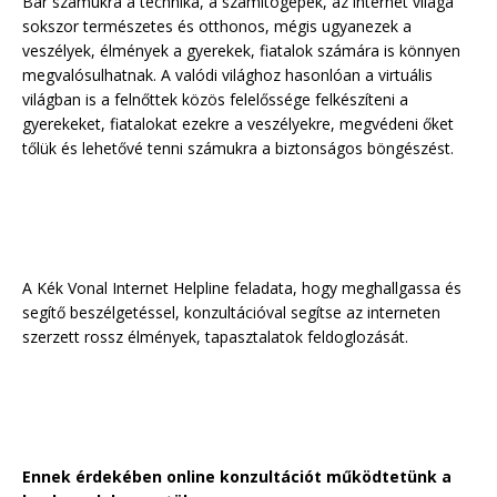
Bár számukra a technika, a számítógépek, az internet világa
sokszor természetes és otthonos, mégis ugyanezek a
veszélyek, élmények a gyerekek, fiatalok számára is könnyen
megvalósulhatnak. A valódi világhoz hasonlóan a virtuális
világban is a felnőttek közös felelőssége felkészíteni a
gyerekeket, fiatalokat ezekre a veszélyekre, megvédeni őket
tőlük és lehetővé tenni számukra a biztonságos böngészést.
A Kék Vonal Internet Helpline feladata, hogy meghallgassa és
segítő beszélgetéssel, konzultációval segítse az interneten
szerzett rossz élmények, tapasztalatok feldoglozását.
Ennek érdekében online konzultációt működtetünk a