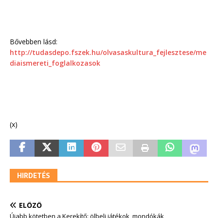
Bővebben lásd:
http://tudasdepo.fszek.hu/olvasaskultura_fejlesztese/me
diaismereti_foglalkozasok
(x)
HIRDETÉS
ELŐZŐ
Újabb kötetben a Kerekítő: ölbeli játékok, mondókák