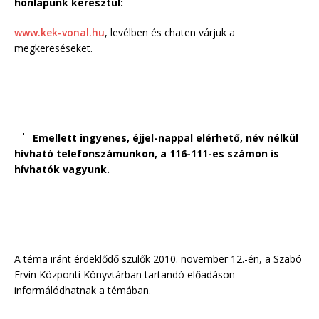
honlapunk keresztül:
www.kek-vonal.hu
, levélben és chaten várjuk a
megkereséseket.
Emellett ingyenes, éjjel-nappal elérhető, név nélkül
hívható telefonszámunkon, a 116-111-es számon is
hívhatók vagyunk.
A téma iránt érdeklődő szülők 2010. november 12.-én, a Szabó
Ervin Központi Könyvtárban tartandó előadáson
informálódhatnak a témában.