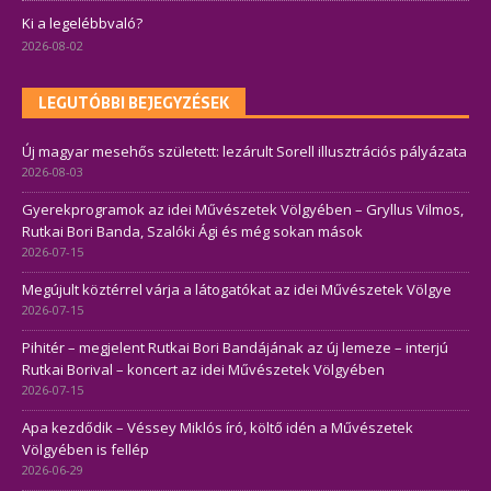
Ki a legelébbvaló?
2026-08-02
LEGUTÓBBI BEJEGYZÉSEK
Új magyar mesehős született: lezárult Sorell illusztrációs pályázata
2026-08-03
Gyerekprogramok az idei Művészetek Völgyében – Gryllus Vilmos,
Rutkai Bori Banda, Szalóki Ági és még sokan mások
2026-07-15
Megújult köztérrel várja a látogatókat az idei Művészetek Völgye
2026-07-15
Pihitér – megjelent Rutkai Bori Bandájának az új lemeze – interjú
Rutkai Borival – koncert az idei Művészetek Völgyében
2026-07-15
Apa kezdődik – Véssey Miklós író, költő idén a Művészetek
Völgyében is fellép
2026-06-29