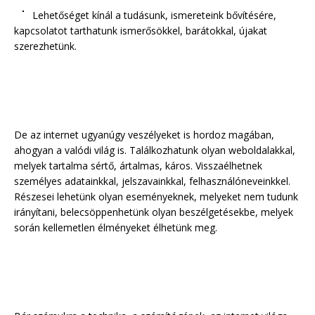
Lehetőséget kínál a tudásunk, ismereteink bővítésére,
kapcsolatot tarthatunk ismerősökkel, barátokkal, újakat
szerezhetünk.
De az internet ugyanúgy veszélyeket is hordoz magában,
ahogyan a valódi világ is. Találkozhatunk olyan weboldalakkal,
melyek tartalma sértő, ártalmas, káros. Visszaélhetnek
személyes adatainkkal, jelszavainkkal, felhasználóneveinkkel.
Részesei lehetünk olyan eseményeknek, melyeket nem tudunk
irányítani, belecsöppenhetünk olyan beszélgetésekbe, melyek
során kellemetlen élményeket élhetünk meg.