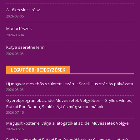
A kőkecske I. rész
2026-08-05
Madárfészek
2026-08-04
Kutya szeretne lenni
2026-08-03
LEGUTÓBBI BEJEGYZÉSEK
Új magyar mesehős született: lezárult Sorell illusztrációs pályázata
2026-08-03
Gyerekprogramok az idei Művészetek Völgyében – Gryllus Vilmos,
Rutkai Bori Banda, Szalóki Ági és még sokan mások
2026-07-15
Megújult köztérrel várja a látogatókat az idei Művészetek Völgye
2026-07-15
Pihitér – megjelent Rutkai Bori Bandájának az új lemeze – interjú