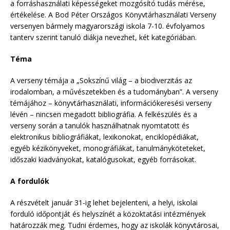
a forráshasználati képességeket mozgósító tudás mérése,
értékelése. A Bod Péter Országos Könyvtárhasználati Verseny
versenyen bármely magyarországi iskola 7-10. évfolyamos
tanterv szerint tanuló diákja nevezhet, két kategóriában.
Téma
A verseny témája a „Sokszínű világ – a biodiverzitás az
irodalomban, a művészetekben és a tudományban”. A verseny
témájához – könyvtárhasználati, információkeresési verseny
lévén – nincsen megadott bibliográfia. A felkészülés és a
verseny során a tanulók használhatnak nyomtatott és
elektronikus bibliográfiákat, lexikonokat, enciklopédiákat,
egyéb kézikönyveket, monográfiákat, tanulmányköteteket,
időszaki kiadványokat, katalógusokat, egyéb forrásokat.
A fordulók
A részvételt január 31-ig lehet bejelenteni, a helyi, iskolai
forduló időpontját és helyszínét a közoktatási intézmények
határozzák meg. Tudni érdemes, hogy az iskolák könyvtárosai,