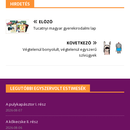
HIRDETÉS
ELŐZŐ
Tucatnyi magyar gyerekirodalmi lap
KÖVETKEZŐ
Végtelenül bonyolult, végtelenül egyszerű
szívügyek
LEGUTÓBBI EGYSZERVOLT ESTIMESÉK
A pulykapásztor I. rész
2026-08-07
A kőkecske II. rész
2026-08-06