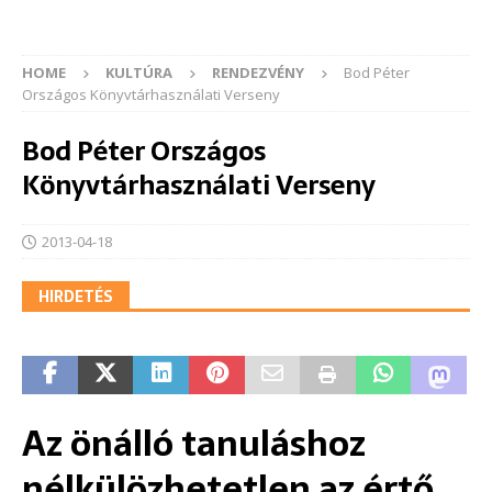
HOME
KULTÚRA
RENDEZVÉNY
Bod Péter
Országos Könyvtárhasználati Verseny
Bod Péter Országos
Könyvtárhasználati Verseny
2013-04-18
HIRDETÉS
Az önálló tanuláshoz
nélkülözhetetlen az értő