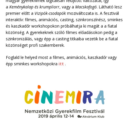
magyar gyerekfilmek digitálisan felújított változatai, így
a
Keménykalap és krumpliorr
, vagy a
Macskafogó
. Látható lesz
premier előtt a
Vizipók-csodapók
moziváltozata is. A fesztivál
interaktív: filmes, animációs, casting, szinkronszínész, sminkes
és kaszkadőr workshopokon próbálhatja ki magát a a fiatal
közönség. A gyerekeknek szóló filmes előadásokon pedig a
szinkronizálás, vagy épp a casting titkaiba vezetik be a fiatal
közönséget profi szakemberek.
Foglald le helyed most a filmes, animációs, kaszkadőr vagy
épp sminkes workshopokra
itt
.