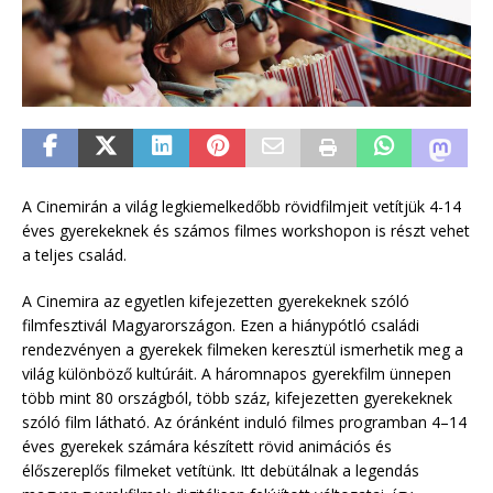
A Cinemirán a világ legkiemelkedőbb rövidfilmjeit vetítjük 4-14
éves gyerekeknek és számos filmes workshopon is részt vehet
a teljes család.
A Cinemira az egyetlen kifejezetten gyerekeknek szóló
filmfesztivál Magyarországon. Ezen a hiánypótló családi
rendezvényen a gyerekek filmeken keresztül ismerhetik meg a
világ különböző kultúráit. A háromnapos gyerekfilm ünnepen
több mint 80 országból, több száz, kifejezetten gyerekeknek
szóló film látható. Az óránként induló filmes programban 4–14
éves gyerekek számára készített rövid animációs és
élőszereplős filmeket vetítünk. Itt debütálnak a legendás