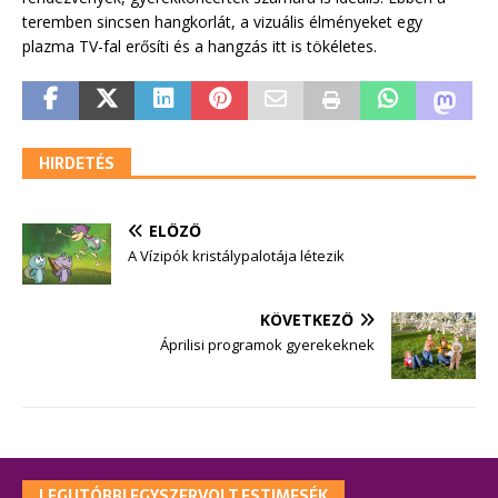
teremben sincsen hangkorlát, a vizuális élményeket egy
plazma TV-fal erősíti és a hangzás itt is tökéletes.
HIRDETÉS
ELŐZŐ
A Vízipók kristálypalotája létezik
KÖVETKEZŐ
Áprilisi programok gyerekeknek
LEGUTÓBBI EGYSZERVOLT ESTIMESÉK