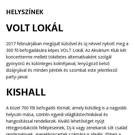
HELYSZÍNEK
VOLT LOKÁL
2017 februárjában megújult külsővel és új névvel nyitott meg a
300 fő befogadására képes VOLT Lokál. Az Akvárium Klub két
koncertterme mellett tökéletes alternatívaként szolgál
gyönyörű és különleges koktéljaival, lenyűgöző belső
dizájnjával és minden péntek és szombat este jelentkező
party-jaival.
KISHALL
A közel 700 főt befogadó KisHall, amely külsőleg is a nagyobb
helyszín mása, szintén egyedi világítástechnikával és
hangosítással rendelkezik. Kiváló lehetőséget nyújt
rétegprodukciók fellépéseinek, Dj-k vagy zenekarok sőt család
rendezvények, gyerekkoncertek számára is ideális. Ebben a