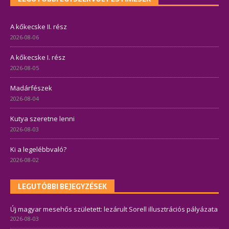
A kőkecske II. rész
2026-08-06
A kőkecske I. rész
2026-08-05
Madárfészek
2026-08-04
Kutya szeretne lenni
2026-08-03
Ki a legelébbvaló?
2026-08-02
LEGUTÓBBI BEJEGYZÉSEK
Új magyar mesehős született: lezárult Sorell illusztrációs pályázata
2026-08-03