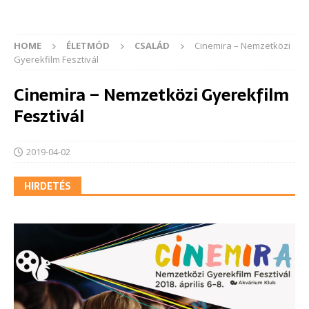
HOME
ÉLETMÓD
CSALÁD
Cinemira – Nemzetközi
Gyerekfilm Fesztivál
Cinemira – Nemzetközi Gyerekfilm
Fesztivál
2019-04-02
HIRDETÉS