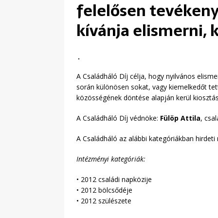
felelősen tevéken
kívánja elismerni, 
A Családháló Díj célja, hogy nyilvános elis
során különösen sokat, vagy kiemelkedőt tett
közösségének döntése alapján kerül kiosztás
A Családháló Díj védnöke:
Fülöp Attila
, csa
A Családháló az alábbi kategóriákban hirdeti 
Intézményi kategóriák:
• 2012 családi napközije
• 2012 bölcsődéje
• 2012 szülészete