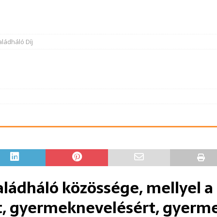
ládháló Díj
saládháló közössége, mellyel a
t, gyermeknevelésért, gyerm