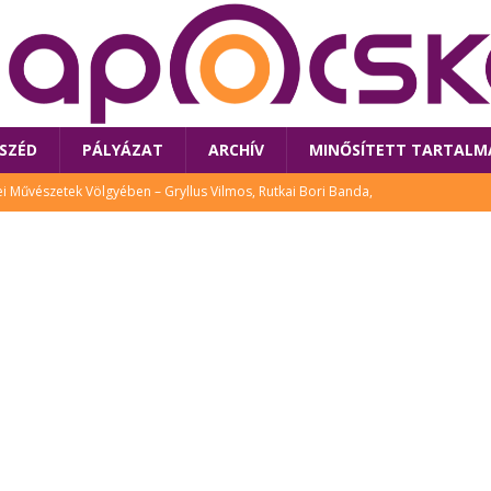
SZÉD
PÁLYÁZAT
ARCHÍV
MINŐSÍTETT TARTALM
 Művészetek Völgyében – Gryllus Vilmos, Rutkai Bori Banda,
TÚRA
 a látogatókat az idei Művészetek Völgye
CSALÁD
i Bori Bandájának az új lemeze – interjú Rutkai Borival – koncert az
A
klós író, költő idén a Művészetek Völgyében is fellép
KÖNYV
tt: lezárult Sorell illusztrációs pályázata
CSALÁD