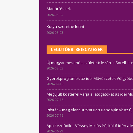
Madárfészek
2026-08-04
Kutya szeretne lenni
2026-08-03
LEGUTÓBBI BEJEGYZÉSEK
Új magyar mesehős született: lezárult Sorell ill
2026-08-03
Gyerekprogramok az idei Művészetek Völgyében 
2026-07-15
Megújult köztérrel várja a látogatókat az idei 
2026-07-15
Pihitér – megjelent Rutkai Bori Bandájának az ú
2026-07-15
Apa kezdődik – Véssey Miklós író, költő idén a 
2026-06-29