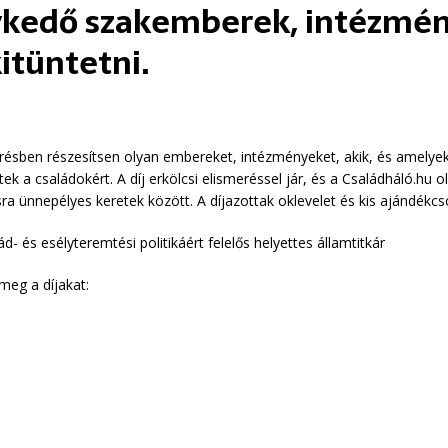
ykedő szakemberek, intézmé
kitüntetni.
merésben részesítsen olyan embereket, intézményeket, akik, és amelye
ek a családokért. A díj erkölcsi elismeréssel jár, és a Családháló.hu 
ra ünnepélyes keretek között. A díjazottak oklevelet és kis ajándék
lád- és esélyteremtési politikáért felelős helyettes államtitkár
meg a díjakat: