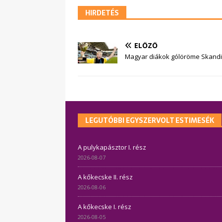
HIRDETÉS
ELŐZŐ
Magyar diákok gólöröme Skand
LEGUTÓBBI EGYSZERVOLT ESTIMESÉK
A pulykapásztor I. rész
2026-08-07
A kőkecske II. rész
2026-08-06
A kőkecske I. rész
2026-08-05