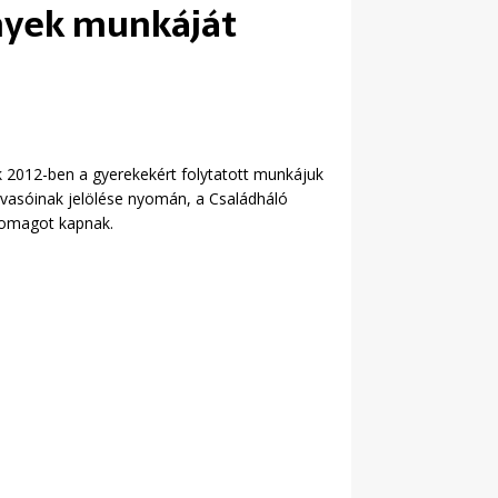
nyek munkáját
k 2012-ben a gyerekekért folytatott munkájuk
olvasóinak jelölése nyomán, a Családháló
csomagot kapnak.