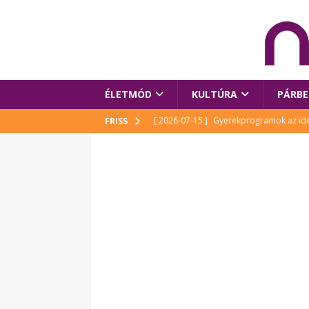
ÉLETMÓD
KULTÚRA
PÁRBE
[ 2026-07-15 ]
Gyerekprogramok az idei
FRISS
Szalóki Ági és még sokan mások
KUL
[ 2026-07-15 ]
Megújult köztérrel várja
[ 2026-07-15 ]
Pihitér – megjelent Rutka
idei Művészetek Völgyében
KULTÚR
[ 2026-06-29 ]
Apa kezdődik – Véssey Mi
[ 2026-08-03 ]
Új magyar mesehős születe