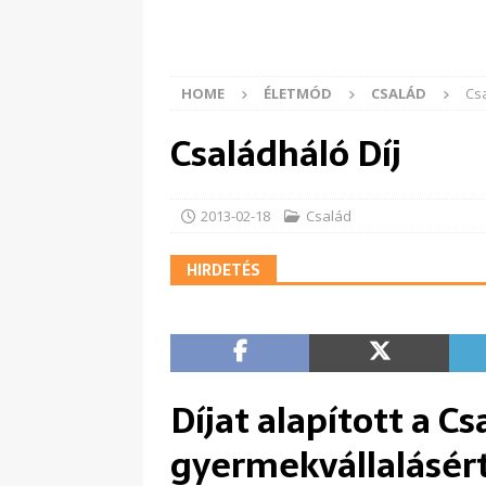
HOME
ÉLETMÓD
CSALÁD
Csa
Családháló Díj
2013-02-18
Család
HIRDETÉS
Díjat alapított a C
gyermekvállalásér