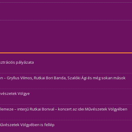
usztrációs pályázata
– Gryllus Vilmos, Rutkai Bori Banda, Szalóki Ági és még sokan mások
Művészetek Völgye
j lemeze – interjú Rutkai Borival – koncert az idei Művészetek Völgyében
Művészetek Völgyében is fellép