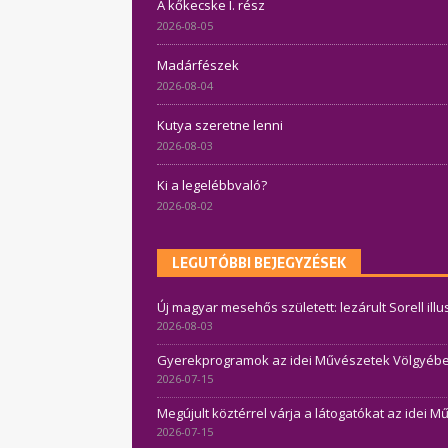
A kőkecske I. rész
2026-08-05
Madárfészek
2026-08-04
Kutya szeretne lenni
2026-08-03
Ki a legelébbvaló?
2026-08-02
LEGUTÓBBI BEJEGYZÉSEK
Új magyar mesehős született: lezárult Sorell ill
2026-08-03
Gyerekprogramok az idei Művészetek Völgyében 
2026-07-15
Megújult köztérrel várja a látogatókat az idei 
2026-07-15