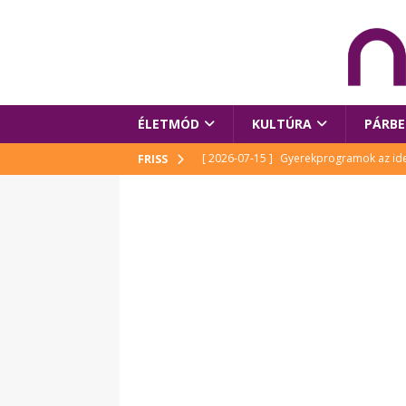
ÉLETMÓD
KULTÚRA
PÁRBE
[ 2026-07-15 ]
Gyerekprogramok az idei
FRISS
Szalóki Ági és még sokan mások
KUL
[ 2026-07-15 ]
Megújult köztérrel várja
[ 2026-07-15 ]
Pihitér – megjelent Rutka
idei Művészetek Völgyében
KULTÚR
[ 2026-06-29 ]
Apa kezdődik – Véssey Mi
[ 2026-08-03 ]
Új magyar mesehős születe