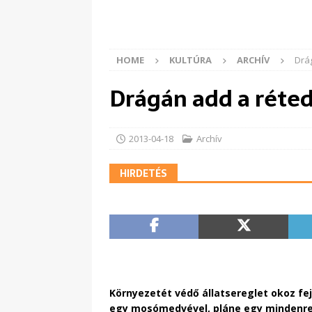
HOME
KULTÚRA
ARCHÍV
Drá
Drágán add a réted
2013-04-18
Archív
HIRDETÉS
Környezetét védő állatsereglet okoz fej
egy mosómedvével, pláne egy mindenre el