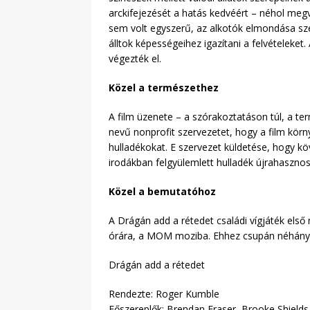
arckifejezését a hatás kedvéért – néhol megvá
sem volt egyszerű, az alkotók elmondása szer
álltok képességeihez igazítani a felvételek
végezték el.
Közel a természethez
A film üzenete – a szórakoztatáson túl, a ter
nevű nonprofit szervezetet, hogy a film kö
hulladékokat. E szervezet küldetése, hogy köv
irodákban felgyülemlett hulladék újrahaszno
Közel a bemutatóhoz
A Drágán add a rétedet családi vígjáték első n
órára, a MOM moziba. Ehhez csupán néhány kv
Drágán add a rétedet
Rendezte: Roger Kumble
Főszereplők: Brendan Fraser, Brooke Shields