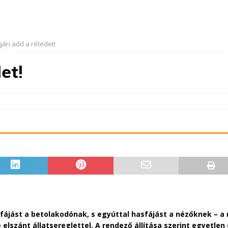
gán add a rétedet!
et!
fájást a betolakodónak, s egyúttal hasfájást a nézőknek – a n
szánt állatsereglettel. A rendező állítása szerint egyetlen c