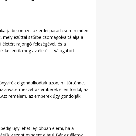
 akarja betonozni az erdei paradicsom minden
, mely ezúttal szőrbe csomagolva tálalja a
életért rajongó feleségével, és a
k keserítik meg az életét – válogatott
ókönyvírók elgondolkodtak azon, mi történne,
az anyatermészet az emberek ellen fordul, az
n: „Azt remélem, az emberek úgy gondolják
pedig úgy lehet legjobban elérni, ha a
ésük viszont mindent elárul. Bár az állatok