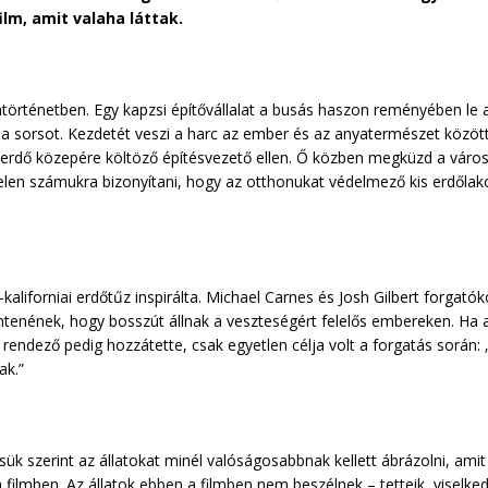
ilm, amit valaha láttak.
lmtörténetben. Egy kapzsi építővállalat a busás haszon reményében le
 a sorsot. Kezdetét veszi a harc az ember és az anyatermészet között
erdő közepére költöző építésvezető ellen. Ő közben megküzd a városi 
elen számukra bizonyítani, hogy az otthonukat védelmező kis erdőlakó
kaliforniai erdőtűz inspirálta. Michael Carnes és Josh Gilbert forgat
öntenének, hogy bosszút állnak a veszteségért felelős embereken. Ha 
 rendező pedig hozzátette, csak egyetlen célja volt a forgatás sorá
ak.”
ük szerint az állatokat minél valóságosabbnak kellett ábrázolni, amit 
a filmben. Az állatok ebben a filmben nem beszélnek – tetteik, viselked