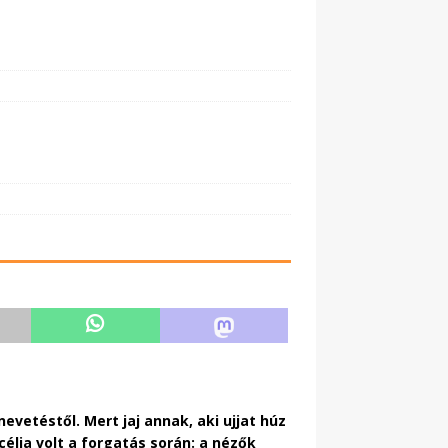
evetéstől. Mert jaj annak, aki ujjat húz
élja volt a forgatás során: a nézők