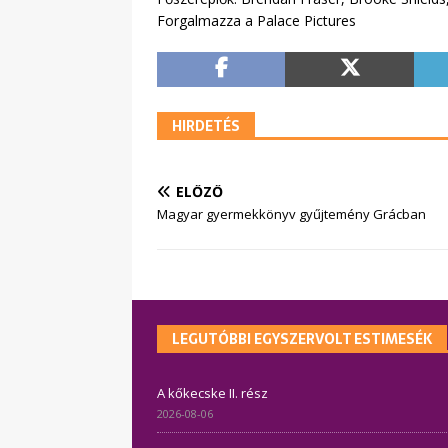
Forgalmazza a Palace Pictures
HIRDETÉS
ELŐZŐ
Magyar gyermekkönyv gyűjtemény Grácban
LEGUTÓBBI EGYSZERVOLT ESTIMESÉK
A kőkecske II. rész
2026-08-06