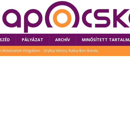
SZÉD
PÁLYÁZAT
ARCHÍV
MINŐSÍTETT TARTALM
 Művészetek Völgyében – Gryllus Vilmos, Rutkai Bori Banda,
TÚRA
 a látogatókat az idei Művészetek Völgye
CSALÁD
i Bori Bandájának az új lemeze – interjú Rutkai Borival – koncert az
A
klós író, költő idén a Művészetek Völgyében is fellép
KÖNYV
tt: lezárult Sorell illusztrációs pályázata
CSALÁD