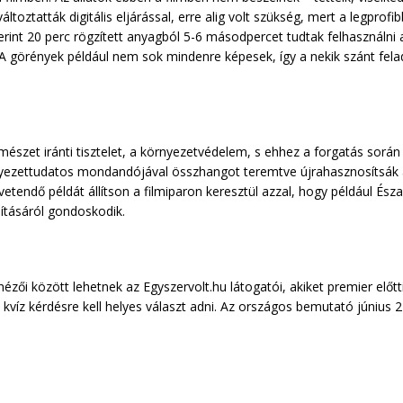
ltoztatták digitális eljárással, erre alig volt szükség, mert a legpr
int 20 perc rögzített anyagból 5-6 másodpercet tudtak felhasználni a
et. A görények például nem sok mindenre képesek, így a nekik szánt f
mészet iránti tisztelet, a környezetvédelem, s ehhez a forgatás során 
rnyezettudatos mondandójával összhangot teremtve újrahasznosítsák 
etendő példát állítson a filmiparon keresztül azzal, hogy például Ész
sításáról gondoskodik.
ézői között lehetnek az Egyszervolt.hu látogatói, akiket premier előtti 
íz kérdésre kell helyes választ adni. Az országos bemutató június 2
,