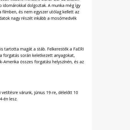
ofibb idomárokkal dolgoztak. A munka még így
 filmben, és nem egyszer utólag kellett az
eladatok nagy részét inkább a mosómedvék
is tartotta magát a stáb. Felkeresték a FaERI
a forgatás során keletkezett anyagokat,
ak-Amerika összes forgatási helyszínén, és az
vetítésre várunk, június 19-re, délelőtt 10
4-én lesz.