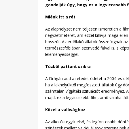
gondolják úgy, hogy ez a legviccesebb f
Miénk itt a rét
Az alaphelyzet nem teljesen ismeretlen a fi
négyzetméterét, ám ezzel kihívja maga ellen
bosszút. Az erdőlakó állatok összefognak az 
természetfóbiában szenvedő fiával is, s képt
leleményességgel.
Tűzből pattant szikra
A Drágán add a rétedet ötletét a 2004-es dél-
ha a lakhelyüktől megfosztott állatok úgy d
számtalan vígjátéki szituációt eredményez. A
majd, ez a legviccesebb film, amit valaha látt
Közel a valósághoz
Az alkotók egyik első, és legfontosabb döntés
színészek mellett valódi állatok szerepelnek 