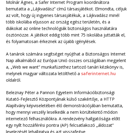
Molnár Ágnes, a Safer Internet Program koordinátora
bemutatta a „Lájkvadász” című társasjátékot. Elmondta, céljuk
az volt, hogy új ingyenes társasjátékuk, a Lájkvadász minél
több iskolába eljusson az ország egész területén, és a
diákokat az online technológiák biztonságos használatára
ösztönözze. A játékot eddig több mint 75 iskolába juttatták el,
és folyamatosan érkeznek az újabb igénylések.
A tanárok számára segítséget nyújthat a Biztonságos Internet
Nap alkalmából az Európai Unió összes országában megjelent
a, „Web we want” munkafüzethez tartozó tanári kézikönyv is,
melynek magyar változata letölthető a
saferinternet.hu
oldalról.
Beleznay Péter a Pannon Egyetem Információbiztonsági
Kutató-Fejlesztő Központjának külső szakértője, a HTTP
Alapítvány képviseletében élő demonstrációjában bemutatta,
hogy mennyi veszély leselkedik a nem körültekintő módon
internetező felhasználókra. A rendezvény hallgatósága előtt
egy nyílt hozzáférési pontra (AP) felcsatlakozó „áldozat”
levelezését lehallgatva és azt visszafejtve