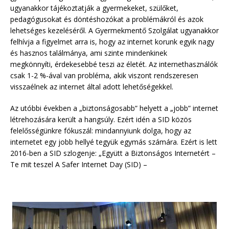
ugyanakkor tájékoztatják a gyermekeket, szülőket,
pedagógusokat és döntéshozókat a problémákról és azok
lehetséges kezeléséről. A Gyermekmentő Szolgálat ugyanakkor
felhívja a figyelmet arra is, hogy az internet korunk egyik nagy
és hasznos találmánya, ami szinte mindenkinek
megkönnyíti, érdekesebbé teszi az életét. Az internethasználók
csak 1-2 %-ával van probléma, akik viszont rendszeresen
visszaélnek az internet által adott lehetőségekkel.
Az utóbbi években a „biztonságosabb” helyett a „jobb” internet
létrehozására került a hangsúly. Ezért idén a SID közös
felelősségünkre fókuszál: mindannyiunk dolga, hogy az
internetet egy jobb hellyé tegyük egymás számára. Ezért is lett
2016-ben a SID szlogenje: „Együtt a Biztonságos Internetért –
Te mit teszel A Safer Internet Day (SID) –