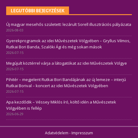
LEGUTÓBBI BEJEGYZÉSEK
Új magyar mesehős született: lezárult Sorell illusztrációs pályázata
2026-08-03
Gyerekprogramok az idei Művészetek Völgyében – Gryllus Vilmos,
Rutkai Bori Banda, Szalóki Ági és még sokan mások
2026-07-15
Megújult köztérrel várja a látogatókat az idei Művészetek Völgye
2026-07-15
Pihitér – megjelent Rutkai Bori Bandájának az új lemeze – interjú
Rutkai Borival – koncert az idei Művészetek Völgyében
2026-07-15
Apa kezdődik – Véssey Miklós író, költő idén a Művészetek
Völgyében is fellép
2026-06-29
Adatvédelem
-
Impresszum