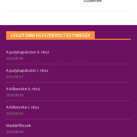
szüleinek
LEGUTÓBBI EGYSZERVOLT ESTIMESÉK
A pulykapásztor II. rész
2026-08-08
A pulykapásztor I. rész
2026-08-07
A kőkecske II. rész
2026-08-06
A kőkecske I. rész
2026-08-05
Madárfészek
2026-08-04