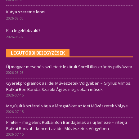
Kutya szeretne lenni
2026-08-03
Ki a legelébbvaló?
2026-08-02
LEGUTÓBBI BEJEGYZÉSEK
Új magyar mesehős született: lezárult Sorell illusztrációs pályázata
2026-08-03
Gyerekprogramok az idei Művészetek Völgyében – Gryllus Vilmos,
Rutkai Bori Banda, Szalóki Ági és még sokan mások
2026-07-15
Megújult köztérrel várja a látogatókat az idei Művészetek Völgye
2026-07-15
Pihitér – megjelent Rutkai Bori Bandájának az új lemeze – interjú
Rutkai Borival – koncert az idei Művészetek Völgyében
2026-07-15