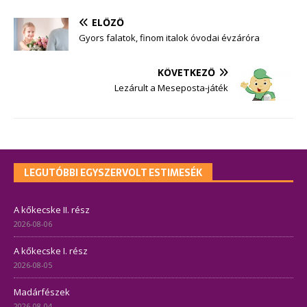
ELŐZŐ
Gyors falatok, finom italok óvodai évzáróra
KÖVETKEZŐ
Lezárult a Meseposta-játék
LEGUTÓBBI EGYSZERVOLT ESTIMESÉK
A kőkecske II. rész
2026-08-06
A kőkecske I. rész
2026-08-05
Madárfészek
2026-08-04