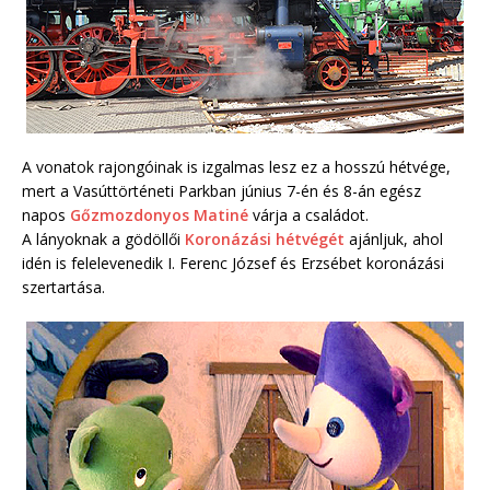
A vonatok rajongóinak is izgalmas lesz ez a hosszú hétvége,
mert a Vasúttörténeti Parkban június 7-én és 8-án egész
napos
Gőz­moz­do­nyos Matiné
várja a családot.
A lányoknak a gödöllői
Koronázási hétvégét
ajánljuk, ahol
idén is felelevenedik I. Ferenc József és Erzsébet koronázási
szertartása.