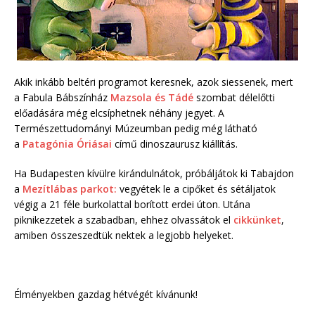
Akik inkább beltéri programot keresnek, azok siessenek, mert
a Fabula Bábszínház
Mazsola és Tádé
szombat délelőtti
előadására még elcsíphetnek néhány jegyet. A
Természettudományi Múzeumban pedig még látható
a
Patagónia Óriásai
című dinoszaurusz kiállítás.
Ha Budapesten kívülre kirándulnátok, próbáljátok ki Tabajdon
a
Mezítlábas parkot:
vegyétek le a cipőket és sétáljatok
végig a 21 féle burkolattal borított erdei úton. Utána
piknikezzetek a szabadban, ehhez olvassátok el
cikkünket
,
amiben összeszedtük nektek a legjobb helyeket.
Élményekben gazdag hétvégét kívánunk!