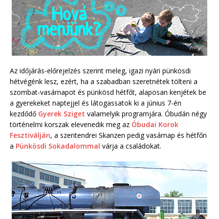
Az időjárás-előrejelzés szerint meleg, igazi nyári pünkösdi
hétvégénk lesz, ezért, ha a szabadban szeretnétek tölteni a
szombat-vasárnapot és pünkösd hétfőt, alaposan kenjétek be
a gyerekeket naptejjel és látogassatok ki a június 7-én
kezdődő
Gyerek Sziget
valamelyik programjára. Óbudán négy
történelmi korszak elevenedik meg az
Óbudai Korok
Fesztiválján
, a szentendrei Skanzen pedig vasárnap és hétfőn
a
Pünkösdi Sokadalommal
várja a családokat.