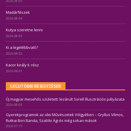
2026-08-05
Madárfészek
2026-08-04
Kutya szeretne lenni
2026-08-03
Ki a legelébbvaló?
2026-08-02
Kacor király II. rész
2026-08-01
LEGUTÓBBI BEJEGYZÉSEK
Új magyar mesehős született: lezárult Sorell illusztrációs pályázata
2026-08-03
Gyerekprogramok az idei Művészetek Völgyében – Gryllus Vilmos,
Rutkai Bori Banda, Szalóki Ági és még sokan mások
2026-07-15