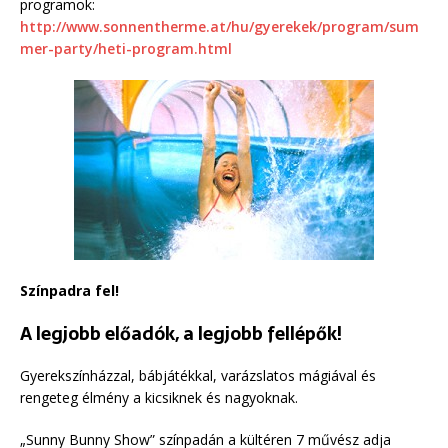
programok:
http://www.sonnentherme.at/hu/gyerekek/program/sum
mer-party/heti-program.html
Színpadra fel!
A legjobb előadók, a legjobb fellépők!
Gyerekszínházzal, bábjátékkal, varázslatos mágiával és
rengeteg élmény a kicsiknek és nagyoknak.
„Sunny Bunny Show” színpadán a kültéren 7 művész adja