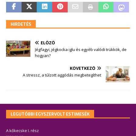
HIRDETÉS
ELŐZŐ
Jégfagyi, jégkocka iglu és egyéb valódi trükkök, de
hogyan?
KÖVETKEZŐ
A stressz, a túlzott aggódás megbetegíthet
LEGUTÓBBI EGYSZERVOLT ESTIMESÉK
A kőkecske I. rész