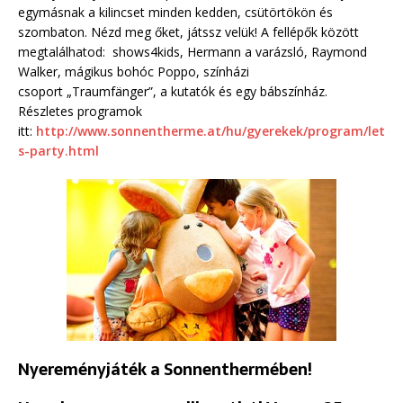
egymásnak a kilincset minden kedden, csütörtökön és
szombaton. Nézd meg őket, játssz velük! A fellépők között
megtalálhatod: shows4kids, Hermann a varázsló, Raymond
Walker, mágikus bohóc Poppo, színházi
csoport „Traumfänger”, a kutatók és egy bábszínház.
Részletes programok
itt:
http://www.sonnentherme.at/hu/gyerekek/program/let
s-party.html
Nyereményjáték a Sonnenthermében!