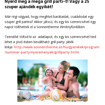
Nyerd meg a mega grill parti-t! Vagy a 25
szuper ajándék egyikét!
Már régi vágyad, hogy meghívd barátaidat, családodat egy
szuper grill partira? Akkor játssz, és egy kis szerencsével egy
napot tölthettek el a Sonnentherme élményfürdőben.
Teendőd: töltsd ki az adatlapot, és egy kis szerencsével tied
lehet a jövő évben beváltható grill party. Játék
linkje:
http://www.sonnentherme.at/hu/gyerekek/program
/summer-party/nyeremenyek/grillparty.html