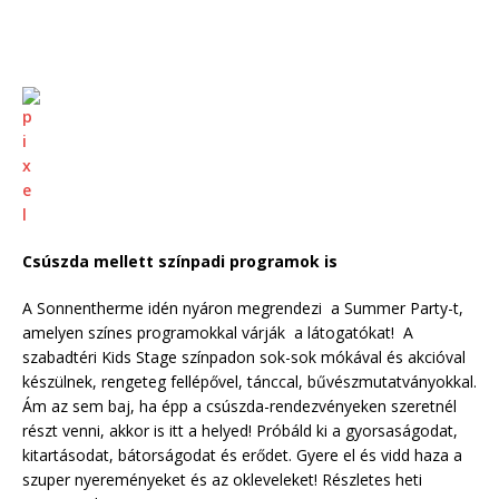
Csúszda mellett színpadi programok is
A Sonnentherme idén nyáron megrendezi a Summer Party-t,
amelyen színes programokkal várják a látogatókat! A
szabadtéri Kids Stage színpadon sok-sok mókával és akcióval
készülnek, rengeteg fellépővel, tánccal, bűvészmutatványokkal.
Ám az sem baj, ha épp a csúszda-rendezvényeken szeretnél
részt venni, akkor is itt a helyed! Próbáld ki a gyorsaságodat,
kitartásodat, bátorságodat és erődet. Gyere el és vidd haza a
szuper nyereményeket és az okleveleket! Részletes heti