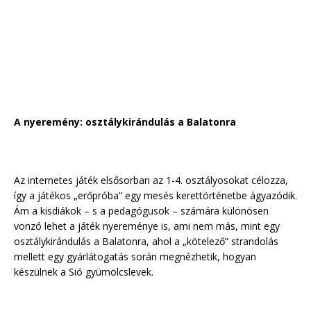
A nyeremény: osztálykirándulás a Balatonra
Az internetes játék elsősorban az 1-4. osztályosokat célozza,
így a játékos „erőpróba” egy mesés kerettörténetbe ágyazódik.
Ám a kisdiákok – s a pedagógusok – számára különösen
vonzó lehet a játék nyereménye is, ami nem más, mint egy
osztálykirándulás a Balatonra, ahol a „kötelező” strandolás
mellett egy gyárlátogatás során megnézhetik, hogyan
készülnek a Sió gyümölcslevek.