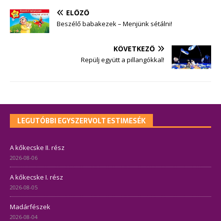
ELŐZŐ
Beszélő babakezek – Menjünk sétálni!
KÖVETKEZŐ
Repülj együtt a pillangókkal!
LEGUTÓBBI EGYSZERVOLT ESTIMESÉK
A kőkecske II. rész
2026-08-06
A kőkecske I. rész
2026-08-05
Madárfészek
2026-08-04