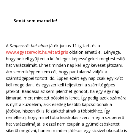
Senki sem marad le!
A
Szupererő: hat alma
játék június 11-ig tart, és a
www.egyszervolt.hu/vitatigris
oldalon érhető el. Lényege,
hogy be kell gyűjteni a különleges képességeket megtestesítő
hat varázsalmát. Ehhez minden nap kell egy keveset játszani,
ám semmiképpen sem cél, hogy parttalanná váljék a
számítógéppel töltött idő. Éppen ezért egy nap csak egy kvízt
kell megoldani, és egyszer kell teljesíteni a számítógépes
játékot. Ráadásul az sem jelenthet gondot, ha egy-egy nap
kimarad, mert mindezt pótolni is lehet. Így pedig azok számára
is nyílt a küzdelem, akik esetleg később kapcsolódnak a
játékba, hiszen ők is felzárkózhatnak a többiekhez. Így
remélhető, hogy minél több kisiskolás szerzi meg a szupererő
hat varázsalmáját, s ezzel nem csupán a gyümölcsöskertet
sikerül megóvni, hanem minden játékos egy kicsivel okosabb is