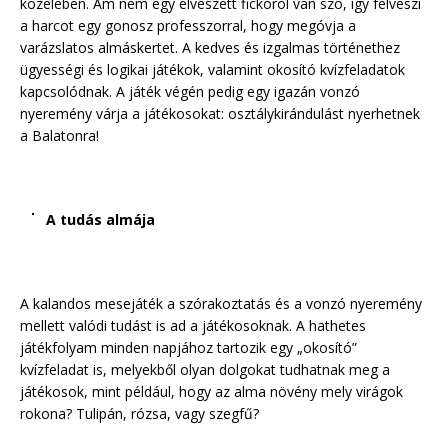
közelében. Ám nem egy elveszett fickóról van szó, így felveszi
a harcot egy gonosz professzorral, hogy megóvja a
varázslatos almáskertet. A kedves és izgalmas történethez
ügyességi és logikai játékok, valamint okosító kvízfeladatok
kapcsolódnak. A játék végén pedig egy igazán vonzó
nyeremény várja a játékosokat: osztálykirándulást nyerhetnek
a Balatonra!
A tudás almája
A kalandos mesejáték a szórakoztatás és a vonzó nyeremény
mellett valódi tudást is ad a játékosoknak. A hathetes
játékfolyam minden napjához tartozik egy „okosító”
kvízfeladat is, melyekből olyan dolgokat tudhatnak meg a
játékosok, mint például, hogy az alma növény mely virágok
rokona? Tulipán, rózsa, vagy szegfű?