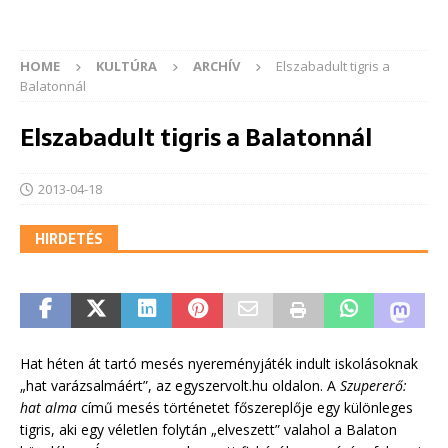
HOME
KULTÚRA
ARCHÍV
Elszabadult tigris a
Balatonnál
Elszabadult tigris a Balatonnál
2013-04-18
HIRDETÉS
Hat héten át tartó mesés nyereményjáték indult iskolásoknak
„hat varázsalmáért”, az egyszervolt.hu oldalon. A
Szupererő:
hat alma
című mesés történetet főszereplője egy különleges
tigris, aki egy véletlen folytán „elveszett” valahol a Balaton