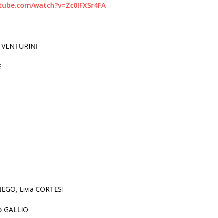
tube.com/watch?v=Zc0IFXSr4FA
e VENTURINI
E
NEGO, Livia CORTESI
lò GALLIO