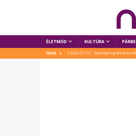
ÉLETMÓD
KULTÚRA
PÁRBE
[ 2026-07-15 ]
Gyerekprogramok az idei
FRISS
Szalóki Ági és még sokan mások
KUL
[ 2026-07-15 ]
Megújult köztérrel várja
[ 2026-07-15 ]
Pihitér – megjelent Rutka
idei Művészetek Völgyében
KULTÚR
[ 2026-06-29 ]
Apa kezdődik – Véssey Mi
[ 2026-08-03 ]
Új magyar mesehős születe