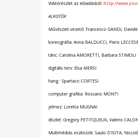
Videórészlet az előadásból:
http://www.you
ALKOTÓK
Művészeti vezető: Francesco GANDI, David
koreográfia: Anna BALDUCCI, Piero LECCES
tánc: Carolina AMORETTI, Barbara STIMOLI
digitális terv: Elsa MERSI
hang : Spartaco CORTESI
computer grafika: Rossano MONTI
jelmez: Loretta MUGNAI
díszlet: Gregory PETITQUEUX, Valerio CALO
Multimédiás eszközök: Saulo D’ISITA, Nicco