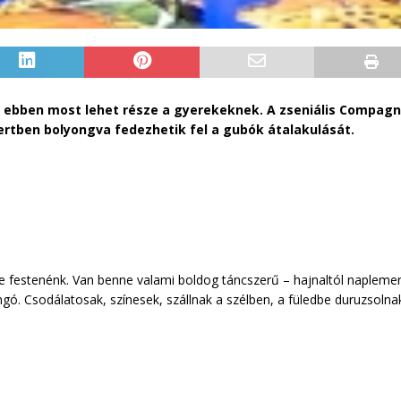
 s ebben most lehet része a gyerekeknek. A zseniális Compagn
rtben bolyongva fedezhetik fel a gubók átalakulását.
re festenénk. Van benne valami boldog táncszerű – hajnaltól naplement
ngó. Csodálatosak, színesek, szállnak a szélben, a füledbe duruzsolna