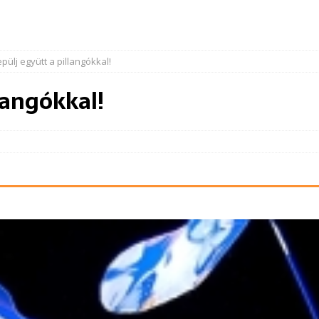
pülj együtt a pillangókkal!
langókkal!