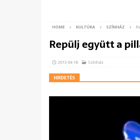
HOME
KULTÚRA
SZÍNHÁZ
Re
Repülj együtt a pil
2013-04-18
Színház
HIRDETÉS