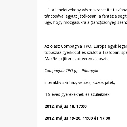
A leheletvékony vásznakra vetített színp
táncosával együtt játékosan, a fantázia segí
úgy, hogy mozgásukra a (tánc)szőnyeg szenzo
Az olasz Compagnia TPO, Európa egyik legere
többszáz gyerkőcöt és szülőt a Trafóban: spe
Max/Msp Jitter szoftveren alapszik.
Compagnia TPO (I) – Pillangók
interaktív színház, vetítés, közös játék,
4-8 éves gyerekeknek és szüleiknek
2012. május 18. 17:00
2012. május 19-20. 11:00 és 17:00