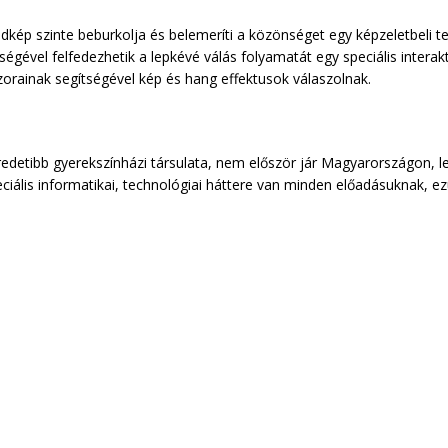
adkép szinte beburkolja és belemeríti a közönséget egy képzeletbeli t
tségével felfedezhetik a lepkévé válás folyamatát egy speciális inter
rainak segítségével kép és hang effektusok válaszolnak.
detibb gyerekszínházi társulata, nem először jár Magyarországon, l
ciális informatikai, technológiai háttere van minden előadásuknak, ezú