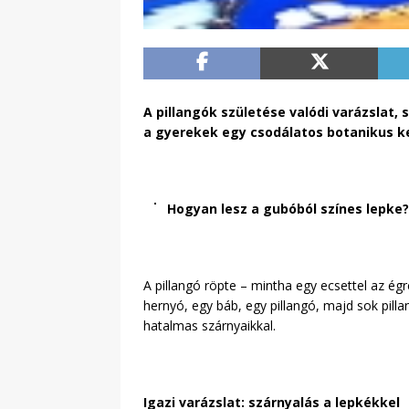
A pillangók születése valódi varázslat,
a gyerekek egy csodálatos botanikus ke
Hogyan lesz a gubóból színes lepke?
A pillangó röpte – mintha egy ecsettel az ég
hernyó, egy báb, egy pillangó, majd sok pilla
hatalmas szárnyaikkal.
Igazi varázslat: szárnyalás a lepkékkel