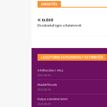
HIRDETÉS
ELŐZŐ
Elszabadult tigris a Balatonnál
LEGUTÓBBI EGYSZERVOLT ESTIMESÉK
A kőkecske I. rész
2026-08-05
Madárfészek
2026-08-04
Kutya szeretne lenni
2026-08-03