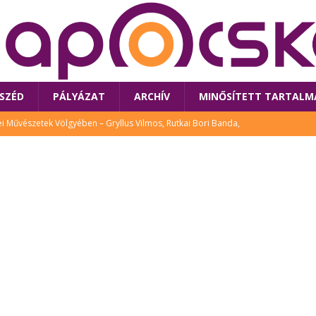
SZÉD
PÁLYÁZAT
ARCHÍV
MINŐSÍTETT TARTALM
 Művészetek Völgyében – Gryllus Vilmos, Rutkai Bori Banda,
TÚRA
 a látogatókat az idei Művészetek Völgye
CSALÁD
i Bori Bandájának az új lemeze – interjú Rutkai Borival – koncert az
A
klós író, költő idén a Művészetek Völgyében is fellép
KÖNYV
tt: lezárult Sorell illusztrációs pályázata
CSALÁD