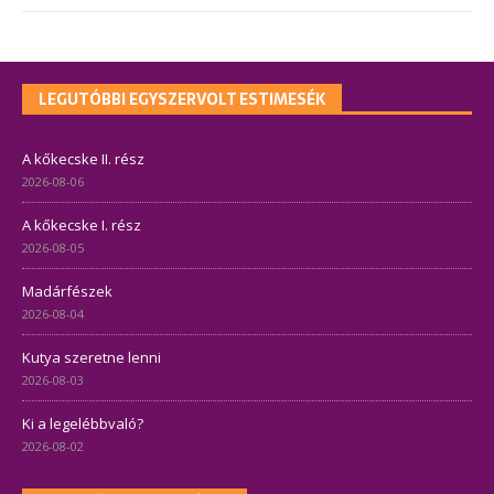
LEGUTÓBBI EGYSZERVOLT ESTIMESÉK
A kőkecske II. rész
2026-08-06
A kőkecske I. rész
2026-08-05
Madárfészek
2026-08-04
Kutya szeretne lenni
2026-08-03
Ki a legelébbvaló?
2026-08-02