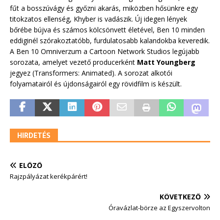
fűt a bosszúvágy és győzni akarás, miközben hősünkre egy
titokzatos ellenség, Khyber is vadászik. Új idegen lények
bőrébe bújva és számos kölcsönvett életével, Ben 10 minden
eddiginél szórakoztatóbb, furdulatosabb kalandokba keveredik.
A Ben 10 Omniverzum a Cartoon Network Studios legújabb
sorozata, amelyet vezető producerként
Matt Youngberg
jegyez (Transformers: Animated). A sorozat alkotói
folyamatairól és újdonságairól egy rövidfilm is készült.
HIRDETÉS
ELŐZŐ
Rajzpályázat kerékpárért!
KÖVETKEZŐ
Óravázlat-börze az Egyszervolton