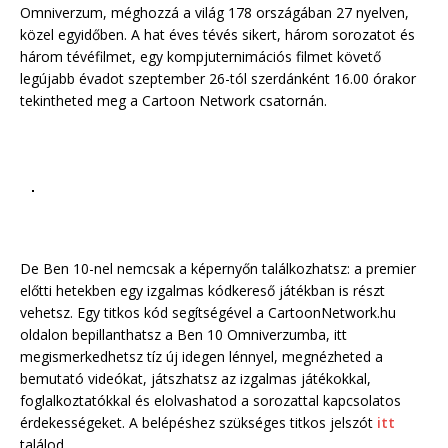
Omniverzum, méghozzá a világ 178 országában 27 nyelven,
közel egyidőben. A hat éves tévés sikert, három sorozatot és
három tévéfilmet, egy kompjuternimációs filmet követő
legújabb évadot szeptember 26-tól szerdánként 16.00 órakor
tekintheted meg a Cartoon Network csatornán.
De Ben 10-nel nemcsak a képernyőn találkozhatsz: a premier
előtti hetekben egy izgalmas kódkereső játékban is részt
vehetsz. Egy titkos kód segítségével a CartoonNetwork.hu
oldalon bepillanthatsz a Ben 10 Omniverzumba, itt
megismerkedhetsz tíz új idegen lénnyel, megnézheted a
bemutató videókat, játszhatsz az izgalmas játékokkal,
foglalkoztatókkal és elolvashatod a sorozattal kapcsolatos
érdekességeket. A belépéshez szükséges titkos jelszót
itt
találod.