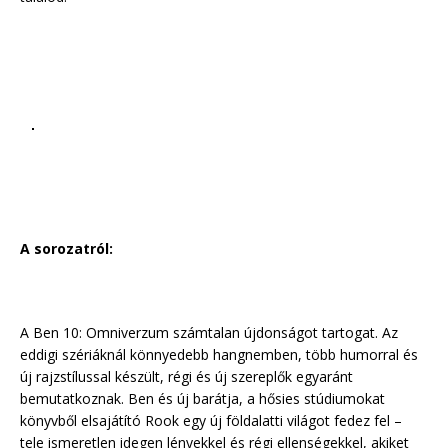
A sorozatról:
A Ben 10: Omniverzum számtalan újdonságot tartogat. Az
eddigi szériáknál könnyedebb hangnemben, több humorral és
új rajzstílussal készült, régi és új szereplők egyaránt
bemutatkoznak. Ben és új barátja, a hősies stúdiumokat
könyvből elsajátító Rook egy új földalatti világot fedez fel –
tele ismeretlen idegen lényekkel és régi ellenségekkel, akiket