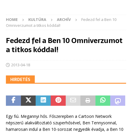
HOME
KULTÚRA
ARCHÍV
Fedezd fel a Ben 10
Omniverzumot a titkos kóddal!
Fedezd fel a Ben 10 Omniverzumot
a titkos kóddal!
2013-04-18
HIRDETÉS
Egy fiú. Megannyi hős. Főszerepben a Cartoon Network
népszerű alakváltoztató szuperhősével, Ben Tennysonnal,
hamarosan indul a Ben 10-sorozat negyedik évadja, a Ben 10