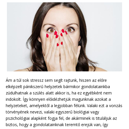
Ám a túl sok stressz sem segít rajtunk, hiszen az előre
elképzelt pánikszerű helyzetek bármikor gondolatainkba
zúdulhatnak a szülés alatt akkor is, ha ez egyébként nem
indokolt. Így könnyen előidézhetjük magunknak azokat a
helyzeteket, amelyektől a legjobban félünk. Valaki ezt a vonzás
törvényének nevezi, valaki egyszerű biológiai vagy
pszichológiai alapként fogja fel, de akárminek is tituláljuk az
biztos, hogy a gondolatainknak teremtő erejük van, így