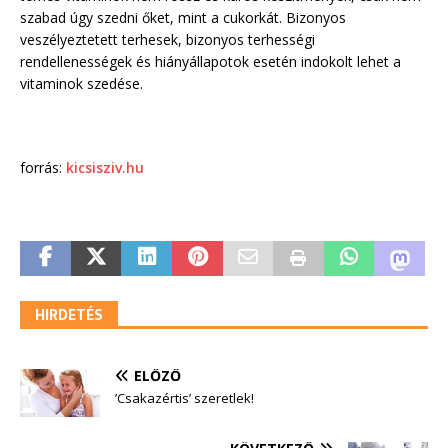
szabad úgy szedni őket, mint a cukorkát. Bizonyos
veszélyeztetett terhesek, bizonyos terhességi
rendellenességek és hiányállapotok esetén indokolt lehet a
vitaminok szedése.
forrás:
kicsisziv.hu
HIRDETÉS
ELŐZŐ
’Csakazértis’ szeretlek!