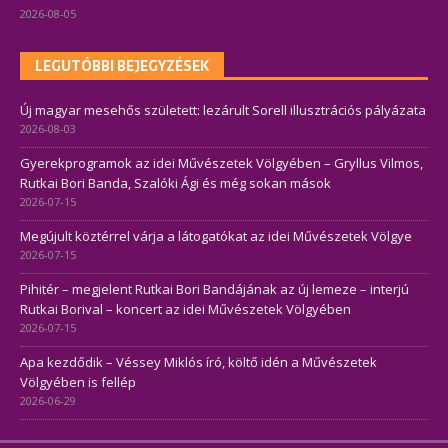
2026-08-05
LEGUTÓBBI BEJEGYZÉSEK
Új magyar mesehős született: lezárult Sorell illusztrációs pályázata
2026-08-03
Gyerekprogramok az idei Művészetek Völgyében – Gryllus Vilmos,
Rutkai Bori Banda, Szalóki Ági és még sokan mások
2026-07-15
Megújult köztérrel várja a látogatókat az idei Művészetek Völgye
2026-07-15
Pihitér – megjelent Rutkai Bori Bandájának az új lemeze – interjú
Rutkai Borival – koncert az idei Művészetek Völgyében
2026-07-15
Apa kezdődik – Véssey Miklós író, költő idén a Művészetek
Völgyében is fellép
2026-06-29