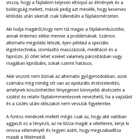
vissza, hogy a fájdalom teljesen eltörpül az élmények és a
boldogság mellett, mások pedig azt mesélik, hogy keserves
kínlódás után sikerült csak túllendülni a fájdalomérzeten.
Aki tudja magáról,hogy nem túl magas a fájdalomküszöbe,
annak érdemes elébe mennie a problémának. Számos
alternatív megoldás létezik, ilyen például a speciális
légzéstechnika, izomlazító masszázsok, meditáció és a
hipnózis. Jó ötlet lehet ezeket valamely párosításban vagy
magában kipróbálni, sokak szerint hatásos.
Akik viszont nem bíznak az alternatív gyógymódokban, azok
számára még mindig ott van az epidurális érzéstelenítés,
amelynek köszönhetően lényegesen könnyebb átvészelni a
szülést és relatív fájdalommentesnek nevezhető, ha a vajúdást
és a szülés utáni időszakot nem vesszük figyelembe.
A fontos mindezek mellett mégis csak az, hogy akit valóban
aggaszt ez a tényező, az ne bízza magát a véletlenre, kérje ki
orvosa véleményét és tegyen azért, hogy megszabadítsa
magát a félelmeitől.