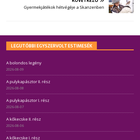
KÖVETKEZŐ
Gyermekjátékok hétvégéje a Skanzenben
LEGUTÓBBI EGYSZERVOLT ESTIMESÉK
A bolondos legény
2026-08-09
A pulykapásztor II. rész
2026-08-08
A pulykapásztor I. rész
2026-08-07
A kőkecske II. rész
2026-08-06
A kőkecske I. rész