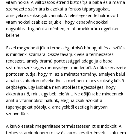
vitaminokra. A változatos étrend biztosítja a baba és a mama
szervezete számára is azokat a fontos tápanyagokat,
amelyekre szükségük vannak. A feleslegesen felhalmozott
vitaminokkal csak azt érjük el, hogy kisbabánk sokkal
nagyobbra fog nőni a méhben, mint amekkorára egyébként
kellene.
Ezzel megnehezítjük a terhesség utolsó hónapjait és a szülést
is mindenki számára. Összezavarjuk vele a természetes
rendszert, amely óramű pontossággal adagolja a baba
számára szükséges mennyiséget mindenből. A nők szervezete
pontosan tudja, hogy mi az a mérettartomány, amelyen belül
a baba szabadon növekedhet a méhben, nincs szükség külső
segítségre. Egy kisbaba nem attól lesz egészséges, hogy
akkorára nő, mint egy bébi elefánt. Ne dőljünk be mindennek
amit a vitaminokról hallunk, elég ha csak azokat a
tápanyagokat pótoljuk, amelyekből esetleg hiányban
szenvedünk.
A kirívó esetek megemlítése természetesen itt is indokolt. A
terhes vitaminok nem rossz és káros készítmények, csak nem