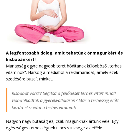
A legfontosabb dolog, amit tehetünk önmagunkért és
kisbabánkért!
Manapság egyre nagyobb teret hódítanak különböző „terhes
vitaminok”. Harsog a médiából a reklámáradat, amely ezek
szedésére buzdít minket.
Kisbabát vársz? Segítsd a fejlődését terhes vitaminnal!
Gondolkodtok a gyerekvállaláson? Már a terhesség előtt
kezdd el szedni a terhes vitamint!
Nagyon nagy butaság ez, csak magunknak ártunk vele. Egy
egészséges terhességnek nincs szüksége az efféle