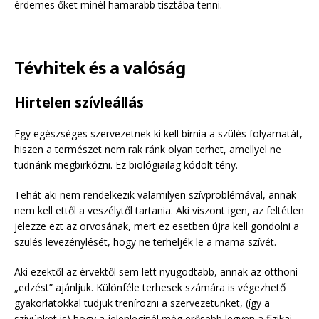
érdemes őket minél hamarabb tisztába tenni.
Tévhitek és a valóság
Hirtelen szívleállás
Egy egészséges szervezetnek ki kell bírnia a szülés folyamatát,
hiszen a természet nem rak ránk olyan terhet, amellyel ne
tudnánk megbirkózni. Ez biológiailag kódolt tény.
Tehát aki nem rendelkezik valamilyen szívproblémával, annak
nem kell ettől a veszélytől tartania. Aki viszont igen, az feltétlen
jelezze ezt az orvosának, mert ez esetben újra kell gondolni a
szülés levezénylését, hogy ne terheljék le a mama szívét.
Aki ezektől az érvektől sem lett nyugodtabb, annak az otthoni
„edzést” ajánljuk. Különféle terhesek számára is végezhető
gyakorlatokkal tudjuk trenírozni a szervezetünket, (így a
szívünket is) hogy a jelenleginél még erősebb legyen a fizikai