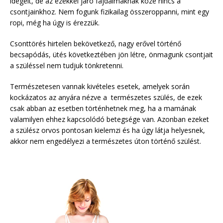
idegeit, de az ezekkel járó fájdalmaknak köze nincs a
csontjainkhoz. Nem fogunk fizikailag összeroppanni, mint egy
ropi, még ha úgy is érezzük.
Csonttörés hirtelen bekövetkező, nagy erővel történő
becsapódás, ütés következtében jön létre, önmagunk csontjait
a szüléssel nem tudjuk tönkretenni.
Természetesen vannak kivételes esetek, amelyek során
kockázatos az anyára nézve a természetes szülés, de ezek
csak abban az esetben történhetnek meg, ha a mamának
valamilyen ehhez kapcsolódó betegsége van. Azonban ezeket
a szülész orvos pontosan kielemzi és ha úgy látja helyesnek,
akkor nem engedélyezi a természetes úton történő szülést.