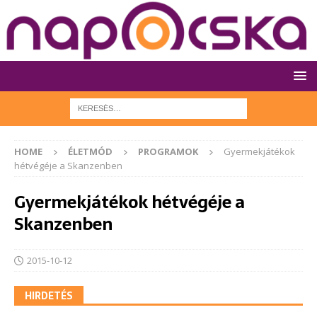
HOME
ÉLETMÓD
PROGRAMOK
Gyermekjátékok
hétvégéje a Skanzenben
Gyermekjátékok hétvégéje a
Skanzenben
2015-10-12
HIRDETÉS