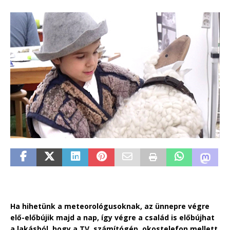
Ha hihetünk a meteorológusoknak, az ünnepre végre
elő-előbújik majd a nap, így végre a család is előbújhat
a lakásból, hogy a TV, számítógép, okostelefon mellett