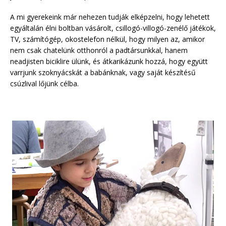
A mi gyerekeink már nehezen tudják elképzelni, hogy lehetett
egyáltalán élni boltban vásárolt, csillogó-villogó-zenélő játékok,
TV, számítógép, okostelefon nélkül, hogy milyen az, amikor
nem csak chatelünk otthonról a padtársunkkal, hanem
neadjisten biciklire ülünk, és átkarikázunk hozzá, hogy együtt
varrjunk szoknyácskát a babánknak, vagy saját készítésű
csúzlival lőjünk célba.