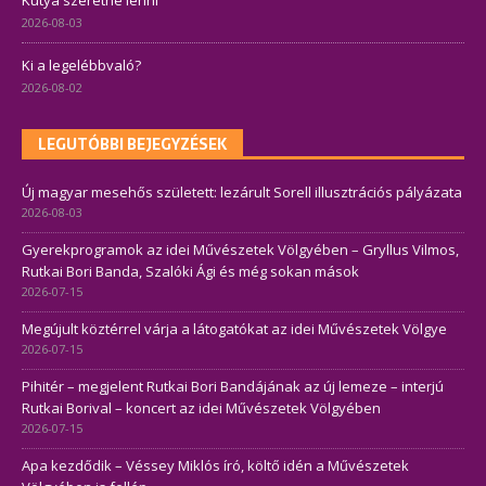
Kutya szeretne lenni
2026-08-03
Ki a legelébbvaló?
2026-08-02
LEGUTÓBBI BEJEGYZÉSEK
Új magyar mesehős született: lezárult Sorell illusztrációs pályázata
2026-08-03
Gyerekprogramok az idei Művészetek Völgyében – Gryllus Vilmos,
Rutkai Bori Banda, Szalóki Ági és még sokan mások
2026-07-15
Megújult köztérrel várja a látogatókat az idei Művészetek Völgye
2026-07-15
Pihitér – megjelent Rutkai Bori Bandájának az új lemeze – interjú
Rutkai Borival – koncert az idei Művészetek Völgyében
2026-07-15
Apa kezdődik – Véssey Miklós író, költő idén a Művészetek