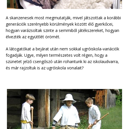
A skanzenesek most megmutatják, mivel játszottak a korábbi
generációk szerényebb körülmények között élő gyerkőcei,
hogyan varázsoltak szinte a semmiből játékszereket, hogyan
élvezték az együttlét örömét.
A látogatókat a bejárat után nem sokkal ugróiskola-variációk
fogadják. Ugye, milyen természetes volt régen, hogy a
szünetet jelző csengőszó után rohantunk ki az iskolaudvarra,
és már rajzoltuk is az ugróiskola vonalait?