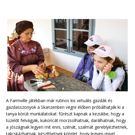
A Farmville játékban már rutinos kis virtuális gazdák és
gazdasszonyok a Skanzenben végre élőben próbálhatják ki a
tanya körüli munkálatokat: fűrészt kapnak a kezükbe, hogy a
tüzelőt felvágják, kukoricát morzsolhatnak, darálhatnak, hogy
a jószágnak legyen mit enni, szénát, szalmát gereblyézhetnek,
talicskázhatnak, készíthetnek kötelet, hogy legyen mivel