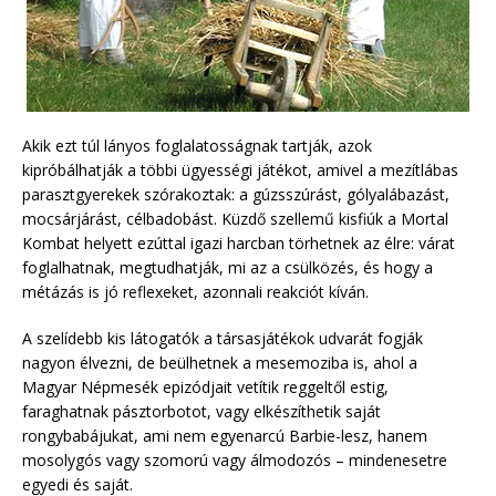
Akik ezt túl lányos foglalatosságnak tartják, azok
kipróbálhatják a többi ügyességi játékot, amivel a mezítlábas
parasztgyerekek szórakoztak: a gúzsszúrást, gólyalábazást,
mocsárjárást, célbadobást. Küzdő szellemű kisfiúk a Mortal
Kombat helyett ezúttal igazi harcban törhetnek az élre: várat
foglalhatnak, megtudhatják, mi az a csülközés, és hogy a
métázás is jó reflexeket, azonnali reakciót kíván.
A szelídebb kis látogatók a társasjátékok udvarát fogják
nagyon élvezni, de beülhetnek a mesemoziba is, ahol a
Magyar Népmesék epizódjait vetítik reggeltől estig,
faraghatnak pásztorbotot, vagy elkészíthetik saját
rongybabájukat, ami nem egyenarcú Barbie-lesz, hanem
mosolygós vagy szomorú vagy álmodozós – mindenesetre
egyedi és saját.