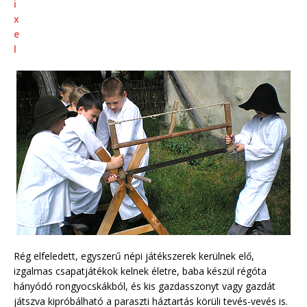
Rég elfeledett, egyszerű népi játékszerek kerülnek elő,
izgalmas csapatjátékok kelnek életre, baba készül régóta
hányódó rongyocskákból, és kis gazdasszonyt vagy gazdát
játszva kipróbálható a paraszti háztartás körüli tevés-vevés is.