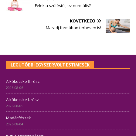
Félek a szüléstől, ez normális?
KÖVETKEZŐ
Maradj formában terhesen is!
LEGUTÓBBI EGYSZERVOLT ESTIMESÉK
A kőkecske II. rész
2026-08-06
A kőkecske I. rész
2026-08-05
Madárfészek
2026-08-04