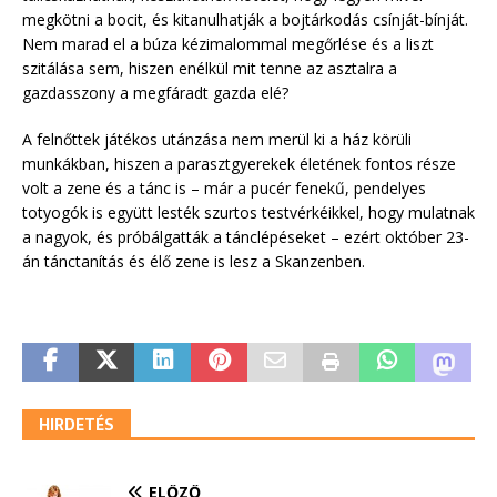
megkötni a bocit, és kitanulhatják a bojtárkodás csínját-bínját.
Nem marad el a búza kézimalommal megőrlése és a liszt
szitálása sem, hiszen enélkül mit tenne az asztalra a
gazdasszony a megfáradt gazda elé?
A felnőttek játékos utánzása nem merül ki a ház körüli
munkákban, hiszen a parasztgyerekek életének fontos része
volt a zene és a tánc is – már a pucér fenekű, pendelyes
totyogók is együtt lesték szurtos testvérkéikkel, hogy mulatnak
a nagyok, és próbálgatták a tánclépéseket – ezért október 23-
án tánctanítás és élő zene is lesz a Skanzenben.
HIRDETÉS
ELŐZŐ