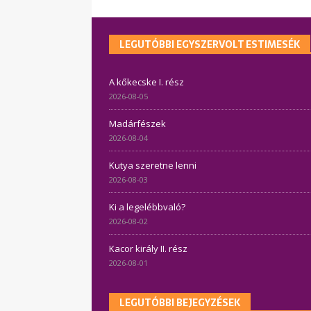
LEGUTÓBBI EGYSZERVOLT ESTIMESÉK
A kőkecske I. rész
2026-08-05
Madárfészek
2026-08-04
Kutya szeretne lenni
2026-08-03
Ki a legelébbvaló?
2026-08-02
Kacor király II. rész
2026-08-01
LEGUTÓBBI BEJEGYZÉSEK