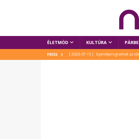
ÉLETMÓD
KULTÚRA
PÁRBE
[ 2026-07-15 ]
Gyerekprogramok az idei
FRISS
Szalóki Ági és még sokan mások
KUL
[ 2026-07-15 ]
Megújult köztérrel várja
[ 2026-07-15 ]
Pihitér – megjelent Rutka
idei Művészetek Völgyében
KULTÚR
[ 2026-06-29 ]
Apa kezdődik – Véssey Mi
[ 2026-08-03 ]
Új magyar mesehős születe