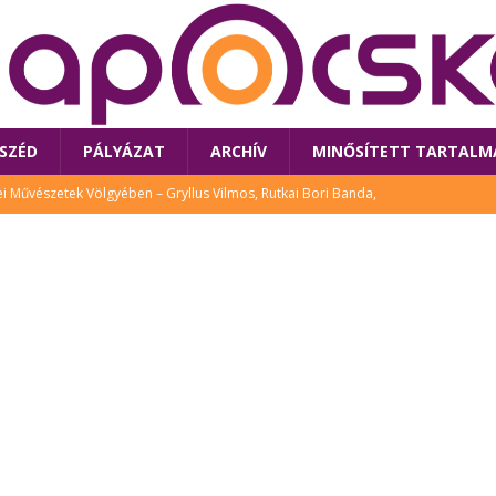
SZÉD
PÁLYÁZAT
ARCHÍV
MINŐSÍTETT TARTALM
 Művészetek Völgyében – Gryllus Vilmos, Rutkai Bori Banda,
TÚRA
 a látogatókat az idei Művészetek Völgye
CSALÁD
i Bori Bandájának az új lemeze – interjú Rutkai Borival – koncert az
A
klós író, költő idén a Művészetek Völgyében is fellép
KÖNYV
tt: lezárult Sorell illusztrációs pályázata
CSALÁD