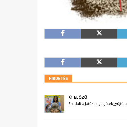
HIRDETÉS
ELŐZŐ
Elindult a Játéksziget játékgyűjtő a