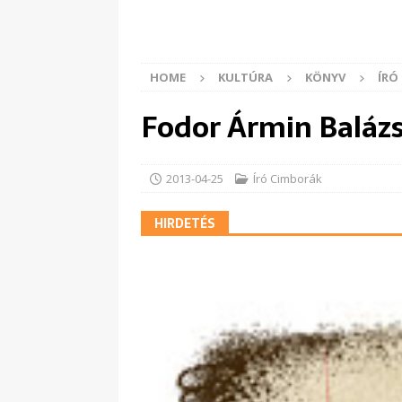
HOME
KULTÚRA
KÖNYV
ÍRÓ
Fodor Ármin Balázs:
2013-04-25
Író Cimborák
HIRDETÉS