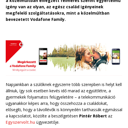
a közelmúltban elvégzett felmérés szerint egyértelmű
igény van az olyan, az egész család igényeinek
megfelelő szolgáltatásokra, mint a közelmúltban
bevezetett Vodafone Family.
Napjainkban a szülőknek egyszerre több szerepben is helyt kell
állniuk, így sok esetben kevés idő marad az együttlétre, a
gyermekek folyamatos felügyeletére – a telekommunikáció
ugyanakkor képes arra, hogy összehozza a családokat,
elősegíti, hogy a távollévők is könnyedén tarthassák egymással
a kapcsolatot, közölte a beszélgetésen
Pintér Róbert
az
Egyszervolt.hu
ügyvezetője.