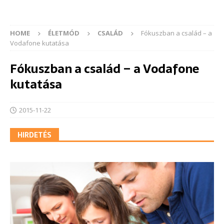
HOME
ÉLETMÓD
CSALÁD
Fókuszban a család – a
Vodafone kutatása
Fókuszban a család – a Vodafone
kutatása
2015-11-22
HIRDETÉS