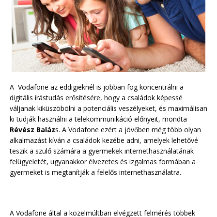
A Vodafone az eddigieknél is jobban fog koncentrálni a
digitális írástudás erősítésére, hogy a családok képessé
váljanak kiküszöbölni a potenciális veszélyeket, és maximálisan
ki tudják használni a telekommunikáció előnyeit, mondta
Révész Baláz
s. A Vodafone ezért a jövőben még több olyan
alkalmazást kíván a családok kezébe adni, amelyek lehetővé
teszik a szülő számára a gyermekek internethasználatának
felügyeletét, ugyanakkor élvezetes és izgalmas formában a
gyermeket is megtanítják a felelős internethasználatra.
A Vodafone által a közelmúltban elvégzett felmérés többek