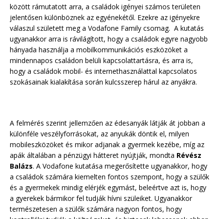
között rámutatott arra, a családok igényei számos területen
jelentősen különböznek az egyénekétől. Ezekre az igényekre
válaszul született meg a Vodafone Family csomag. A kutatás
ugyanakkor arra is rávilágított, hogy a családok egyre nagyobb
hányada használja a mobilkommunikációs eszközöket a
mindennapos családon belüli kapcsolattartásra, és arra is,
hogy a családok mobil- és internethasználattal kapcsolatos
szokásainak kialakítása során kulcsszerep hárul az anyákra.
A felmérés szerint jellemzően az édesanyák látják át jobban a
különféle veszélyforrásokat, az anyukák döntik el, milyen
mobileszközöket és mikor adjanak a gyermek kezébe, míg az
apák általában a pénzügyi hátteret nyújtják, mondta
Révész
Balázs
. A Vodafone kutatása megerősítette ugyanakkor, hogy
a családok számára kiemelten fontos szempont, hogy a szülők
és a gyermekek mindig elérjék egymást, beleértve azt is, hogy
a gyerekek bármikor fel tudják hívni szüleiket. Ugyanakkor
természetesen a szülők számára nagyon fontos, hogy