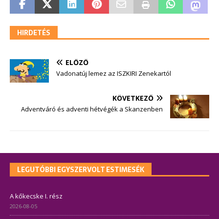
HIRDETÉS
ELŐZŐ
Vadonatúj lemez az ISZKIRI Zenekartól
KÖVETKEZŐ
Adventváró és adventi hétvégék a Skanzenben
LEGUTÓBBI EGYSZERVOLT ESTIMESÉK
A kőkecske I. rész
2026-08-05