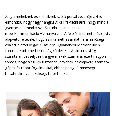
A gyermekeknek és szüleiknek szóló portál vezetője azt is
elmondta, hogy nagy hangsúlyt kell fektetni arra, hogy mind a
gyermekek, mind a szülők tudatosan éljenek a
mobilkommunikáció vívmányaival. A felelős internetezés egyik
alapvető feltétele, hogy az internethasználat ne a minőségi
családi élettől vegye el az időt, ugyanakkor legalább ilyen
fontos az internetbiztonság kérdése is. A vir­tu­á­lis világ
számtalan veszélyt rejt a gyermekek számára, ezért nagyon
fon­tos, hogy a szülők tisz­tá­ban legyenek az alap­vető szá­mí­tó­
gé­pes és mobil fogal­mak­kal, ehhez pedig jó minőségű
tartalmakra van szükség, tette hozzá.