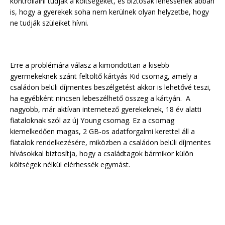
kontrollálni tudják a költségeket, és biztosak lehessenek abban
is, hogy a gyerekek soha nem kerülnek olyan helyzetbe, hogy
ne tudják szüleiket hívni.
Erre a problémára válasz a kimondottan a kisebb
gyermekeknek szánt feltöltő kártyás Kid csomag, amely a
családon belüli díjmentes beszélgetést akkor is lehetővé teszi,
ha egyébként nincsen lebeszélhető összeg a kártyán. A
nagyobb, már aktívan internetező gyerekeknek, 18 év alatti
fiataloknak szól az új Young csomag. Ez a csomag
kiemelkedően magas, 2 GB-os adatforgalmi kerettel áll a
fiatalok rendelkezésére, miközben a családon belüli díjmentes
hívásokkal biztosítja, hogy a családtagok bármikor külön
költségek nélkül elérhessék egymást.