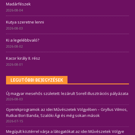
Madárfészek
2026-08-04
Kutya szeretne lenni
2026-08-03
Ki a legelébbvaló?
2026-08-02
Kacor király II. rész
2026-08-01
LEGUTÓBBI BEJEGYZÉSEK
Új magyar mesehős született: lezárult Sorell illusztrációs pályázata
2026-08-03
Gyerekprogramok az idei Művészetek Völgyében – Gryllus Vilmos,
Rutkai Bori Banda, Szalóki Ági és még sokan mások
2026-07-15
Megújult köztérrel várja a látogatókat az idei Művészetek Völgye