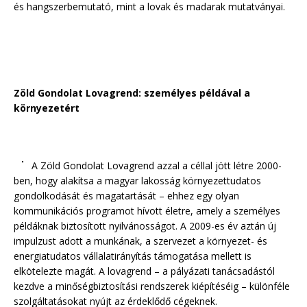
és hangszerbemutató, mint a lovak és madarak mutatványai.
Zöld Gondolat Lovagrend: személyes példával a
környezetért
A Zöld Gondolat Lovagrend azzal a céllal jött létre 2000-
ben, hogy alakítsa a magyar lakosság környezettudatos
gondolkodását és magatartását – ehhez egy olyan
kommunikációs programot hívott életre, amely a személyes
példáknak biztosított nyilvánosságot. A 2009-es év aztán új
impulzust adott a munkának, a szervezet a környezet- és
energiatudatos vállalatirányítás támogatása mellett is
elkötelezte magát. A lovagrend – a pályázati tanácsadástól
kezdve a minőségbiztosítási rendszerek kiépítéséig – különféle
szolgáltatásokat nyújt az érdeklődő cégeknek.