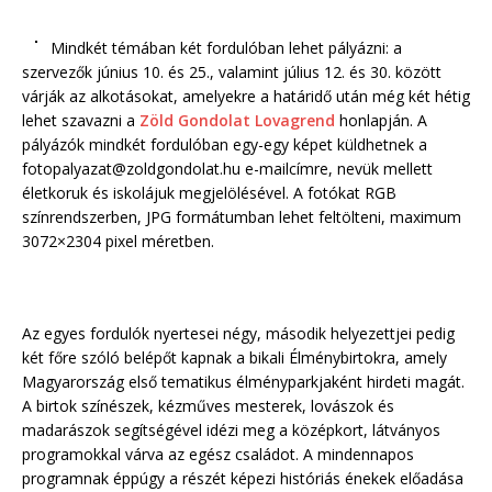
Mindkét témában két fordulóban lehet pályázni: a
szervezők június 10. és 25., valamint július 12. és 30. között
várják az alkotásokat, amelyekre a határidő után még két hétig
lehet szavazni a
Zöld Gondolat Lovagrend
honlapján. A
pályázók mindkét fordulóban egy-egy képet küldhetnek a
fotopalyazat@zoldgondolat.hu e-mailcímre, nevük mellett
életkoruk és iskolájuk megjelölésével. A fotókat RGB
színrendszerben, JPG formátumban lehet feltölteni, maximum
3072×2304 pixel méretben.
Az egyes fordulók nyertesei négy, második helyezettjei pedig
két főre szóló belépőt kapnak a bikali Élménybirtokra, amely
Magyarország első tematikus élményparkjaként hirdeti magát.
A birtok színészek, kézműves mesterek, lovászok és
madarászok segítségével idézi meg a középkort, látványos
programokkal várva az egész családot. A mindennapos
programnak éppúgy a részét képezi históriás énekek előadása