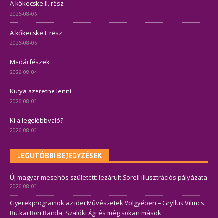
A kőkecske II. rész
2026-08-06
A kőkecske I. rész
2026-08-05
Madárfészek
2026-08-04
Kutya szeretne lenni
2026-08-03
Ki a legelébbvaló?
2026-08-02
LEGUTÓBBI BEJEGYZÉSEK
Új magyar mesehős született: lezárult Sorell illusztrációs pályázata
2026-08-03
Gyerekprogramok az idei Művészetek Völgyében – Gryllus Vilmos,
Rutkai Bori Banda, Szalóki Ági és még sokan mások