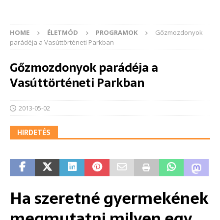
HOME
ÉLETMÓD
PROGRAMOK
Gőzmozdonyok
parádéja a Vasúttörténeti Parkban
Gőzmozdonyok parádéja a
Vasúttörténeti Parkban
2013-05-02
HIRDETÉS
Ha szeretné gyermekének
megmutatni milyen egy