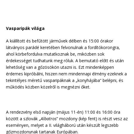
Vasparipák világa
A kiállított és befűtött járművek délben és 15:00 órakor
látványos parádé keretében felvonulnak a fordítókorongra,
ahol körbefordulva mutatkoznak be, miközben sok
érdekességet tudhatunk meg róluk. A bemutató előtt és után
lehetőség van a gőzösökön utazni is. Ezt mindenképpen
érdemes kipróbálni, hiszen nem mindennapi élmény ezeknek a
tekintélyes méretű vasparipáknak a „konyhájába” belépni, és
működés közben közelről is megnézni őket.
A rendezvény első napján (május 11-én) 11:00 és 16:00 óra
között a szlovák „
Albatros
” mozdony (kép fent) is részt vesz az
eseményen, melyet a II. világháború után készült legszebb
gőzmozdonynak tartanak Európában.