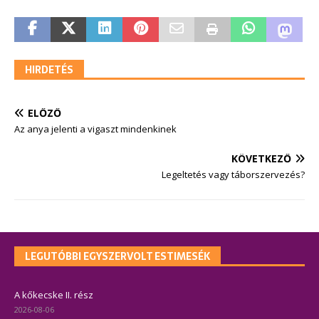
HIRDETÉS
ELŐZŐ
Az anya jelenti a vigaszt mindenkinek
KÖVETKEZŐ
Legeltetés vagy táborszervezés?
LEGUTÓBBI EGYSZERVOLT ESTIMESÉK
A kőkecske II. rész
2026-08-06