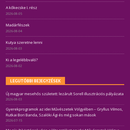
A kőkecske I. rész
2026-08-05
Madárfészek
2026-08-04
Kutya szeretne lenni
2026-08-03
Ki a legelébbvaló?
2026-08-02
LEGUTÓBBI BEJEGYZÉSEK
Új magyar mesehős született: lezárult Sorell illusztrációs pályázata
2026-08-03
Gyerekprogramok az idei Művészetek Völgyében – Gryllus Vilmos,
Rutkai Bori Banda, Szalóki Ági és még sokan mások
2026-07-15