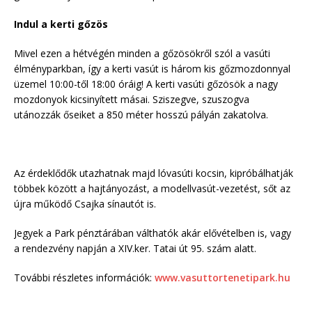
Indul a kerti gőzös
Mivel ezen a hétvégén minden a gőzösökről szól a vasúti
élményparkban, így a kerti vasút is három kis gőzmozdonnyal
üzemel 10:00-től 18:00 óráig! A kerti vasúti gőzösök a nagy
mozdonyok kicsinyített másai. Sziszegve, szuszogva
utánozzák őseiket a 850 méter hosszú pályán zakatolva.
Az érdeklődők utazhatnak majd lóvasúti kocsin, kipróbálhatják
többek között a hajtányozást, a modellvasút-vezetést, sőt az
újra működő Csajka sínautót is.
Jegyek a Park pénztárában válthatók akár elővételben is, vagy
a rendezvény napján a XIV.ker. Tatai út 95. szám alatt.
További részletes információk:
www.vasuttortenetipark.hu