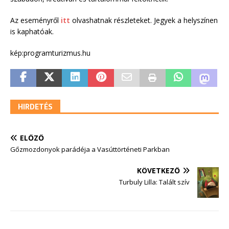
Az eseményről
itt
olvashatnak részleteket. Jegyek a helyszínen
is kaphatóak.
kép:programturizmus.hu
HIRDETÉS
ELŐZŐ
Gőzmozdonyok parádéja a Vasúttörténeti Parkban
KÖVETKEZŐ
Turbuly Lilla: Talált szív