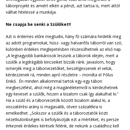
táborprojekt és amiért elkéri a pénzt, azt tartsa is, mert attól
válhat hitelessé a munkája.
Ne csapja be senki a Szülőket!!
Azt is érdemes előre megtudni, hány fő számára hirdetik meg
az adott programokat, húsz- vagy hatvanfős táborról van szó,
különben érdekes meglepetésben részesülhetnek az első nap.
„A legnagyobb bankárosok leszünk a táborok idején, mert a
szülők a legdrágább kincseiket bízzák ránk. Javaslom, hogy
ismerjék meg a táborvezetőket, beszélgessenek el velük,
kérdezzenek rá, minden apró részletre – mondta el Pólus
Enikő. Én minden alkalommal tartok egy-egy tábori
megbeszélést, ahol még a magánéletemről is kérdezhetnek
egy keveset a szülők, hiszen a bizalom csak így alakulhat ki.”
Ha a szülő és a táborvezetők között bizalom alakul ki, a
visszatérési arány is magasabb, ötven százalékra is
emelkedhet. „Sokszor a szülők és a táboroztatók közti
nézetkülönbségek is befolyásolják ezt a mértéket, és persze
érkeznek érdekes kérések felénk, de nekünk a családhoz kell