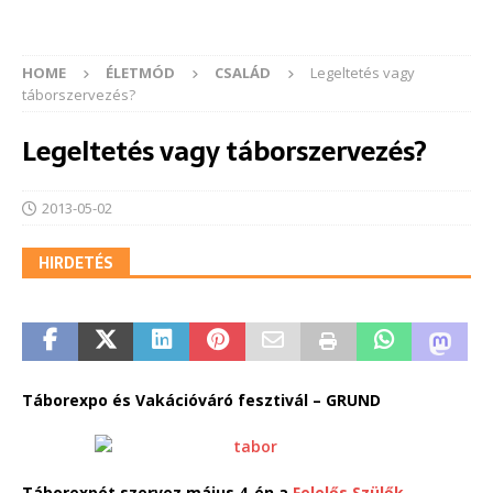
HOME
ÉLETMÓD
CSALÁD
Legeltetés vagy
táborszervezés?
Legeltetés vagy táborszervezés?
2013-05-02
HIRDETÉS
Táborexpo és Vakációváró fesztivál – GRUND
Táborexpót szervez május 4-én a
Felelős Szülők