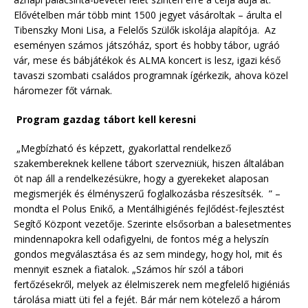
Elővételben már több mint 1500 jegyet vásároltak – árulta el
Tibenszky Moni Lisa, a Felelős Szülők iskolája alapítója. Az
eseményen számos játszóház, sport és hobby tábor, ugráó
vár, mese és bábjátékok és ALMA koncert is lesz, igazi késő
tavaszi szombati családos programnak ígérkezik, ahova közel
háromezer főt várnak.
Program gazdag tábort kell keresni
„Megbízható és képzett, gyakorlattal rendelkező
szakembereknek kellene tábort szervezniük, hiszen általában
öt nap áll a rendelkezésükre, hogy a gyerekeket alaposan
megismerjék és élményszerű foglalkozásba részesítsék. ” –
mondta el Polus Enikő, a Mentálhigiénés fejlődést-fejlesztést
Segítő Központ vezetője. Szerinte elsősorban a balesetmentes
mindennapokra kell odafigyelni, de fontos még a helyszín
gondos megválasztása és az sem mindegy, hogy hol, mit és
mennyit esznek a fiatalok. „Számos hír szól a tábori
fertőzésekről, melyek az élelmiszerek nem megfelelő higiéniás
tárolása miatt üti fel a fejét. Bár már nem kötelező a három