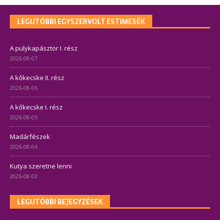
LEGUTÓBBI EGYSZERVOLT ESTIMESÉK
A pulykapásztor I. rész
2026-08-07
A kőkecske II. rész
2026-08-06
A kőkecske I. rész
2026-08-05
Madárfészek
2026-08-04
Kutya szeretne lenni
2026-08-03
LEGUTÓBBI BEJEGYZÉSEK