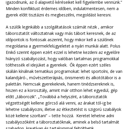
igazodnunk, az ő alapvető kéréseiket kell figyelembe vennünk.”
Minden konfliktust érdemes időben, indulatmentesen, nem a
gyerek előtt tisztázni és megbeszélni, megoldást keresni.
A szülők leginkább a szolgáltatások számát nézik , amikor
táboroztatót változtatnak vagy más tábort keresnek, de az
időpontok is fontosak aszerint, hogy mikor kell a szülőnek
megoldania a gyermekfelügyeletet a nyári munkái alatt. Polus
Enikő szerint éppen ezért ezzel is lehetne kezdeni az egyelőre
hiányzó szabályozást, hogy valóban tartalmas programokkal
tölthessék el idejüket a gyerekek. Ők éppen ezért széles
skálán kínálnak tematikus programokat: lehet sportolni, de van
kalandjáró-, művészetterápiás, önismereti és alkotótábor is a
palettán. Nemcsak gyerekeknek, hanem tinédzsereknek is,
hiszen ez a korosztály, amint már otthon lehet egyedül, gép
előtt „táborozik”. „Továbbá a helyszínt, a táboroztatók
végzettségét kellene górcső alá venni, az árakat tól-ig be
lehetne szabályozni, illetve az étkeztetést is szigorú szabályok
közé kellene szorítani” – tette hozzá. Keretet lehetne adni
szabályozóként a táboroztatóknak, aminek a belső tartalmát
szabadon, kreatívan és tartalommal feltölthetik.