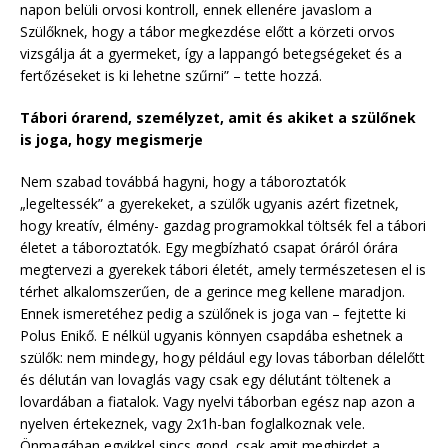
napon belüli orvosi kontroll, ennek ellenére javaslom a
Szülőknek, hogy a tábor megkezdése előtt a körzeti orvos
vizsgálja át a gyermeket, így a lappangó betegségeket és a
fertőzéseket is ki lehetne szűrni” – tette hozzá.
Tábori órarend, személyzet, amit és akiket a szülőnek
is joga, hogy megismerje
Nem szabad továbbá hagyni, hogy a táboroztatók
„legeltessék” a gyerekeket, a szülők ugyanis azért fizetnek,
hogy kreatív, élmény- gazdag programokkal töltsék fel a tábori
életet a táboroztatók. Egy megbízható csapat óráról órára
megtervezi a gyerekek tábori életét, amely természetesen el is
térhet alkalomszerűen, de a gerince meg kellene maradjon.
Ennek ismeretéhez pedig a szülőnek is joga van – fejtette ki
Polus Enikő. E nélkül ugyanis könnyen csapdába eshetnek a
szülők: nem mindegy, hogy például egy lovas táborban délelőtt
és délután van lovaglás vagy csak egy délutánt töltenek a
lovardában a fiatalok. Vagy nyelvi táborban egész nap azon a
nyelven értekeznek, vagy 2x1h-ban foglalkoznak vele.
Önmagában egyikkel sincs gond, csak amit meghirdet a