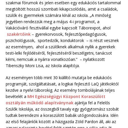
szakmai fórumok és jelen esetben egy edukációs tartalommal
megtöltött hosszú szombati kikapcsolódás, amit a családok,
szülők és gyermekek számára kínál az iskola. „A minőség
jegyében rendezzük meg a május 4-i programot, a
Vakációváró fesztivállal egybe kapcsolt Táborexpot, ahol
szakértőink
– gyerekorvosok, fejlesztőpedagógusok,
pszichológusok, sportedzők, konduktorok – is részt vesznek
az eseményen, ahol a szülőknek alkalmuk nyílik a gyerekek
testi-lelki fejlődéséről, fejlesztéséről beszélgetni, tanácsot
kérni, nemcsak a nyárra vonatkozóan.” – nyilatkozott
Tibenszky Moni Lisa, az Iskola alapítója.
Az eseményen több mint 30 kiállító mutatja be edukációs
programját, szolgáltatásait, a logikai fejlesztő LaQ játékoktól
kezdve a nyelvi táborokig. Az esemény tombolájának teljes
bevételét a
MH Egészségügyi Központ Koraszülött
osztályán működő alapítványnak
ajánlja fel a Felelős
Szülők Iskolája, az összegből tavaly egy gyógytornász szobát
tudtak berendezni a koraszülött babák utógondozására. Idén
az első felajánlók között a házigazda Zöld Pardon áll, aki az
aznapi palacsinta-bevétel felét szintén erre a célja adja át.