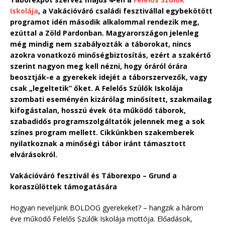
Iskolája
, a Vakációváró családi fesztivállal egybekötött
programot idén második alkalommal rendezik meg,
ezúttal a Zöld Pardonban. Magyarországon jelenleg
még mindig nem szabályozták a táborokat, nincs
azokra vonatkozó minőségbiztosítás, ezért a szakértő
szerint nagyon meg kell nézni, hogy óráról órára
beosztják-e a gyerekek idejét a táborszervezők, vagy
csak „legeltetik” őket. A Felelős Szülők Iskolája
szombati eseményén kizárólag minősített, szakmailag
kifogástalan, hosszú évek óta működő táborok,
szabadidős programszolgáltatók jelennek meg a sok
színes program mellett. Cikkünkben szakemberek
nyilatkoznak a minőségi tábor iránt támasztott
elvárásokról.
Vakációváró fesztivál és Táborexpo – Grund a
koraszülöttek támogatására
Hogyan neveljünk BOLDOG gyerekeket? – hangzik a három
éve működő Felelős Szülők Iskolája mottója. Előadások,