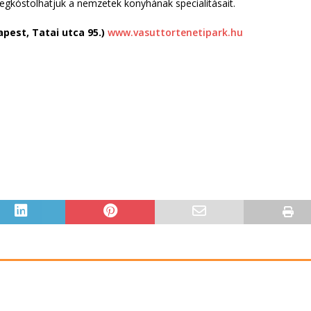
megkóstolhatjuk a nemzetek konyhának specialitásait.
apest, Tatai utca 95.)
www.vasuttortenetipark.hu