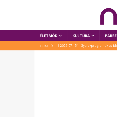
ÉLETMÓD
KULTÚRA
PÁRBE
[ 2026-07-15 ]
Gyerekprogramok az idei
FRISS
Szalóki Ági és még sokan mások
KUL
[ 2026-07-15 ]
Megújult köztérrel várja
[ 2026-07-15 ]
Pihitér – megjelent Rutka
idei Művészetek Völgyében
KULTÚR
[ 2026-06-29 ]
Apa kezdődik – Véssey Mi
[ 2026-08-03 ]
Új magyar mesehős születe