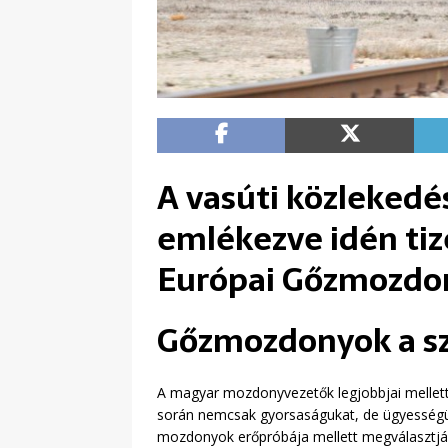
A vasúti közlekedé
emlékezve idén ti
Európai Gőzmozdony
Gőzmozdonyok a s
A magyar mozdonyvezetők legjobbjai mellet
során nemcsak gyorsaságukat, de ügyességük
mozdonyok erőpróbája mellett megválasztják