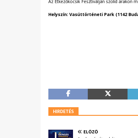
Az Étkezőkocsik Fesztiválján szolid árakon 
Helyszín: V
asúttörténeti Park (1142 Bud
HIRDETÉS
ELŐZŐ