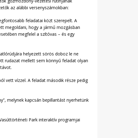
tők gőzmozdony-vezetési rutinjának
etők az alábbi versenyszámokban:
egfontosabb feladatai közt szerepelt. A
ellett megoldani, hogy a jármű mozgásban
setében megfelel a szítóvas – és egy
atlórúdjára helyezett sörös doboz le ne
tt rudazat mellett sem könnyű feladat olyan
távot.
l vett vízzel. A feladat második része pedig
y”, melynek kapcsán bepillantást nyerhetünk
asúttörténeti Park interaktív programjai