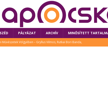
SZÉD
PÁLYÁZAT
ARCHÍV
MINŐSÍTETT TARTALM
 Művészetek Völgyében – Gryllus Vilmos, Rutkai Bori Banda,
TÚRA
 a látogatókat az idei Művészetek Völgye
CSALÁD
i Bori Bandájának az új lemeze – interjú Rutkai Borival – koncert az
A
klós író, költő idén a Művészetek Völgyében is fellép
KÖNYV
tt: lezárult Sorell illusztrációs pályázata
CSALÁD