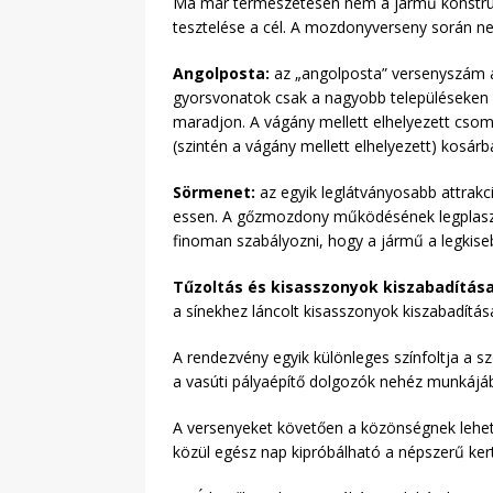
Ma már természetesen nem a jármű konstruk
tesztelése a cél. A mozdonyverseny során 
Angolposta
:
az „angolposta” versenyszám az
gyorsvonatok csak a nagyobb településeken á
maradjon. A vágány mellett elhelyezett csom
(szintén a vágány mellett elhelyezett) kosárba
Sörmenet:
az egyik leglátványosabb attrakc
essen. A gőzmozdony működésének legplasztik
finoman szabályozni, hogy a jármű a legkise
Tűzoltás és kisasszonyok kiszabadítása
a sínekhez láncolt kisasszonyok kiszabadítás
A rendezvény egyik különleges színfoltja a 
a vasúti pályaépítő dolgozók nehéz munkájá
A versenyeket követően a közönségnek lehető
közül egész nap kipróbálható a népszerű kert