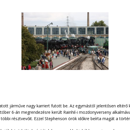
t járműve nagy karriert futott be. Az egymástól jelentősen eltérő k
Október 6-án megrendezésre került Rainhil-i mozdonyverseny alkalm
öbbi résztvevőit. Ezzel Stephenson örök időkre beírta magát a törté