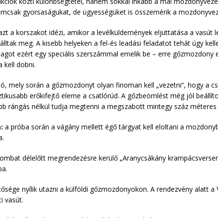
ciók közti különbségtétel, hanem sokkal inkább a mai mozdonyveze
nemcsak gyorsaságukat, de ügyességüket is összemérik a mozdonyvez
t a korszakot idézi, amikor a levélküldemények eljuttatása a vasút l
lltak meg. A kisebb helyeken a fel-és leadási feladatot tehát úgy k
agot ezért egy speciális szerszámmal emelik be – erre gőzmozdony e
 kell dobni.
ió, mely során a gőzmozdonyt olyan finoman kell „vezetni”, hogy a cs
usabb erőkifejtő eleme a csatlórúd. A gőzbeömlést még jól beállíto
bb rángás nélkül tudja megtenni a megszabott mintegy száz méteres 
:
a próba során a vágány mellett égő tárgyat kell eloltani a mozdonybó
a.
szombat délelőtt megrendezésre kerülő „Aranycsákány krampácsversen
ba.
sége nyílik utazni a külföldi gőzmozdonyokon. A rendezvény alatt a V
i vasút.