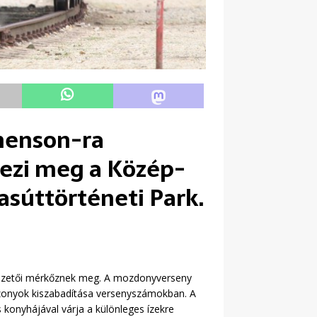
phenson-ra
ezi meg a Közép-
súttörténeti Park.
vezetői mérkőznek meg. A mozdonyverseny
szonyok kiszabadítása versenyszámokban. A
onyhájával várja a különleges ízekre