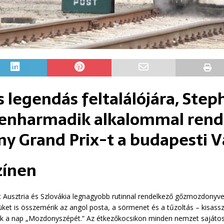
s legendás feltalálójára, Ste
zenharmadik alkalommal rend
 Grand Prix-t a budapesti Va
zínen
t Ausztria és Szlovákia legnagyobb rutinnal rendelkező gőzmozdony
et is összemérik az angol posta, a sörmenet és a tűzoltás – kisas
 a nap „Mozdonyszépét.” Az étkezőkocsikon minden nemzet sajátos k