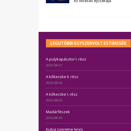
Az olvasás éjszakája
LEGUTÓBBI EGYSZERVOLT ESTIMESÉK
A pulykapásztor I. rész
2026-08-07
A kőkecske II. rész
2026-08-06
A kőkecske I. rész
2026-08-05
Madárfészek
2026-08-04
Kutya szeretne lenni