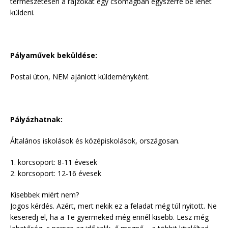
természetesen a rajzokat egy csomagban egyszerre be lehet
küldeni.
Pályaművek beküldése:
Postai úton, NEM ajánlott küldeményként.
Pályázhatnak:
Általános iskolások és középiskolások, országosan.
1. korcsoport: 8-11 évesek
2. korcsoport: 12-16 évesek
Kisebbek miért nem?
Jogos kérdés. Azért, mert nekik ez a feladat még túl nyitott. Ne
keseredj el, ha a Te gyermeked még ennél kisebb. Lesz még