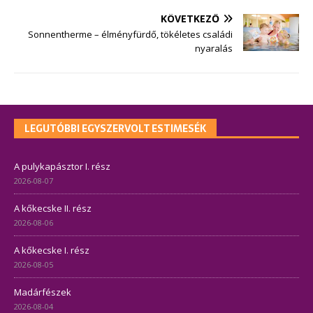
KÖVETKEZŐ
Sonnentherme – élményfürdő, tökéletes családi
nyaralás
LEGUTÓBBI EGYSZERVOLT ESTIMESÉK
A pulykapásztor I. rész
2026-08-07
A kőkecske II. rész
2026-08-06
A kőkecske I. rész
2026-08-05
Madárfészek
2026-08-04