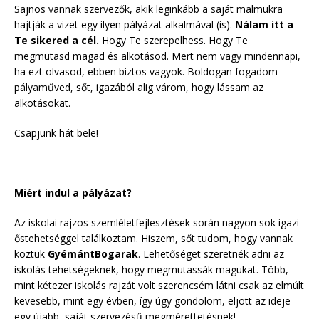
Sajnos vannak szervezők, akik leginkább a saját malmukra
hajtják a vizet egy ilyen pályázat alkalmával (is).
Nálam itt a
Te sikered a cél.
Hogy Te szerepelhess. Hogy Te
megmutasd magad és alkotásod. Mert nem vagy mindennapi,
ha ezt olvasod, ebben biztos vagyok. Boldogan fogadom
pályaműved, sőt, igazából alig várom, hogy lássam az
alkotásokat.
Csapjunk hát bele!
Miért indul a pályázat?
Az iskolai rajzos szemléletfejlesztések során nagyon sok igazi
őstehetséggel találkoztam. Hiszem, sőt tudom, hogy vannak
köztük
GyémántBogarak
. Lehetőséget szeretnék adni az
iskolás tehetségeknek, hogy megmutassák magukat. Több,
mint kétezer iskolás rajzát volt szerencsém látni csak az elmúlt
kevesebb, mint egy évben, így úgy gondolom, eljött az ideje
egy újabb, saját szervezésű megmérettetésnek!