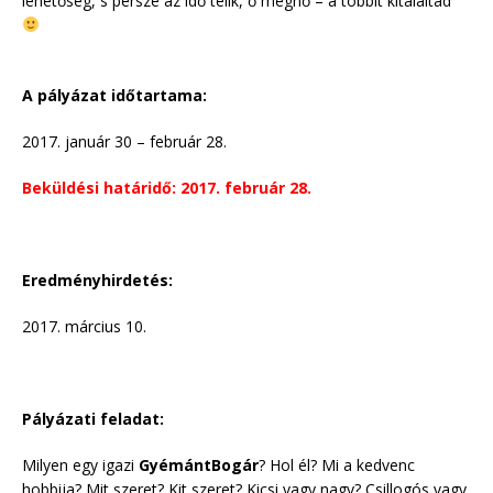
lehetőség, s persze az idő telik, ő megnő – a többit kitaláltad
A pályázat időtartama:
2017. január 30 – február 28.
Beküldési határidő: 2017. február 28.
Eredményhirdetés:
2017. március 10.
Pályázati feladat:
Milyen egy igazi
GyémántBogár
? Hol él? Mi a kedvenc
hobbija? Mit szeret? Kit szeret? Kicsi vagy nagy? Csillogós vagy