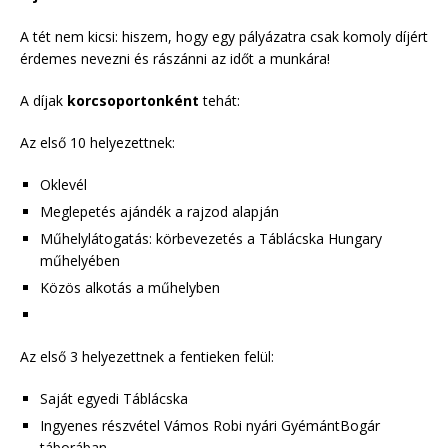
A tét nem kicsi: hiszem, hogy egy pályázatra csak komoly díjért
érdemes nevezni és rászánni az időt a munkára!
A díjak
korcsoportonként
tehát:
Az első 10 helyezettnek:
Oklevél
Meglepetés ajándék a rajzod alapján
Műhelylátogatás: körbevezetés a Táblácska Hungary
műhelyében
Közös alkotás a műhelyben
Az első 3 helyezettnek a fentieken felül:
Saját egyedi Táblácska
Ingyenes részvétel Vámos Robi nyári GyémántBogár
táborában