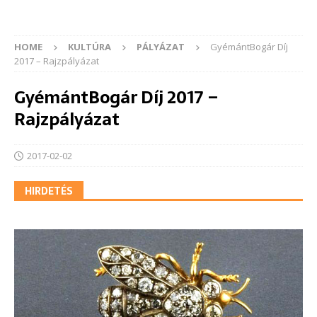
HOME
KULTÚRA
PÁLYÁZAT
GyémántBogár Díj
2017 – Rajzpályázat
GyémántBogár Díj 2017 –
Rajzpályázat
2017-02-02
HIRDETÉS