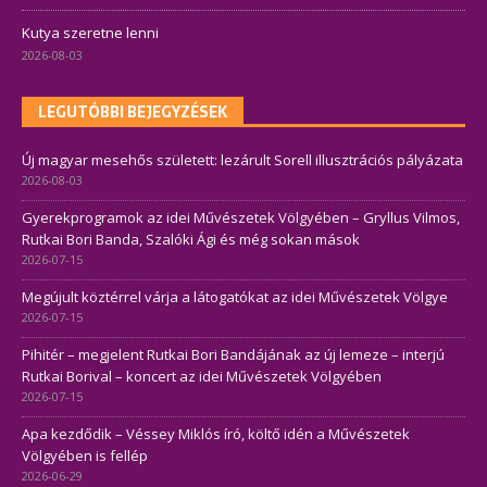
Kutya szeretne lenni
2026-08-03
LEGUTÓBBI BEJEGYZÉSEK
Új magyar mesehős született: lezárult Sorell illusztrációs pályázata
2026-08-03
Gyerekprogramok az idei Művészetek Völgyében – Gryllus Vilmos,
Rutkai Bori Banda, Szalóki Ági és még sokan mások
2026-07-15
Megújult köztérrel várja a látogatókat az idei Művészetek Völgye
2026-07-15
Pihitér – megjelent Rutkai Bori Bandájának az új lemeze – interjú
Rutkai Borival – koncert az idei Művészetek Völgyében
2026-07-15
Apa kezdődik – Véssey Miklós író, költő idén a Művészetek
Völgyében is fellép
2026-06-29