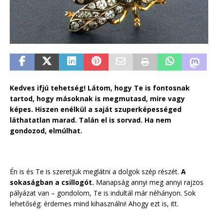
Kedves ifjú tehetség! Látom, hogy Te is fontosnak
tartod, hogy másoknak is megmutasd, mire vagy
képes. Hiszen enélkül a saját szuperképességed
láthatatlan marad. Talán el is sorvad. Ha nem
gondozod, elmúlhat.
Én is és Te is szeretjük meglátni a dolgok szép részét.
A
sokaságban a csillogót.
Manapság annyi meg annyi rajzos
pályázat van – gondolom, Te is indultál már néhányon. Sok
lehetőség: érdemes mind kihasználni! Ahogy ezt is, itt.