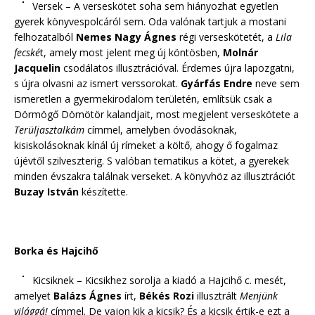
Versek – A verseskötet soha sem hiányozhat egyetlen
gyerek könyvespolcáról sem. Oda valónak tartjuk a mostani
felhozatalból
Nemes Nagy Ágnes
régi verseskötetét, a
Lila
fecské
t, amely most jelent meg új köntösben,
Molnár
Jacquelin
csodálatos illusztrációval. Érdemes újra lapozgatni,
s újra olvasni az ismert verssorokat.
Gyárfás Endre
neve sem
ismeretlen a gyermekirodalom területén, említsük csak a
Dörmögő Dömötör kalandjait, most megjelent verseskötete a
Terüljasztalkám
címmel, amelyben óvodásoknak,
kisiskolásoknak kínál új rímeket a költő, ahogy ő fogalmaz
újévtől szilveszterig. S valóban tematikus a kötet, a gyerekek
minden évszakra találnak verseket. A könyvhöz az illusztrációt
Buzay István
készítette.
Borka és Hajcihő
Kicsiknek – Kicsikhez sorolja a kiadó a Hajcihő c. mesét,
amelyet
Balázs Ágnes
írt,
Békés Rozi
illusztrált
Menjünk
világgá!
címmel. De vajon kik a kicsik? És a kicsik értik-e ezt a