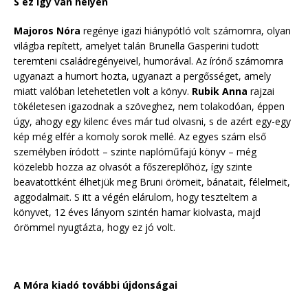
S ez így van helyén
Majoros Nóra
regénye igazi hiánypótló volt számomra, olyan
világba repített, amelyet talán Brunella Gasperini tudott
teremteni családregényeivel, humorával. Az írónő számomra
ugyanazt a humort hozta, ugyanazt a pergősséget, amely
miatt valóban letehetetlen volt a könyv.
Rubik Anna
rajzai
tökéletesen igazodnak a szöveghez, nem tolakodóan, éppen
úgy, ahogy egy kilenc éves már tud olvasni, s de azért egy-egy
kép még elfér a komoly sorok mellé. Az egyes szám első
személyben íródott – szinte naplóműfajú könyv – még
közelebb hozza az olvasót a főszereplőhöz, így szinte
beavatottként élhetjük meg Bruni örömeit, bánatait, félelmeit,
aggodalmait. S itt a végén elárulom, hogy teszteltem a
könyvet, 12 éves lányom szintén hamar kiolvasta, majd
örömmel nyugtázta, hogy ez jó volt.
A Móra kiadó további újdonságai