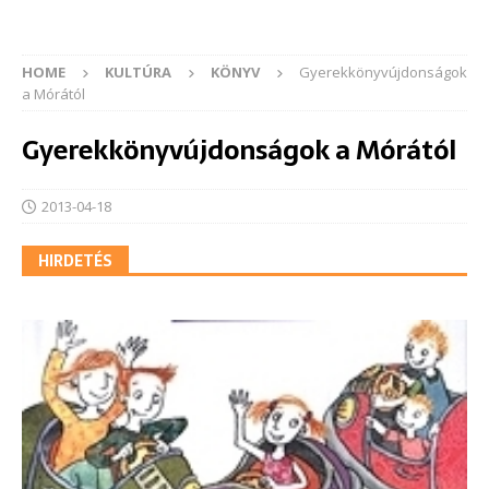
HOME
KULTÚRA
KÖNYV
Gyerekkönyvújdonságok
a Mórától
Gyerekkönyvújdonságok a Mórától
2013-04-18
HIRDETÉS