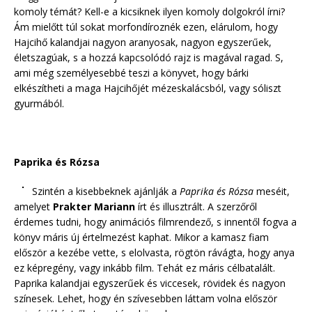
komoly témát? Kell-e a kicsiknek ilyen komoly dolgokról írni?
Ám mielőtt túl sokat morfondíroznék ezen, elárulom, hogy
Hajcihő kalandjai nagyon aranyosak, nagyon egyszerűek,
életszagúak, s a hozzá kapcsolódó rajz is magával ragad. S,
ami még személyesebbé teszi a könyvet, hogy bárki
elkészítheti a maga Hajcihőjét mézeskalácsból, vagy sóliszt
gyurmából.
Paprika és Rózsa
Szintén a kisebbeknek ajánlják a
Paprika és Rózsa
meséit,
amelyet
Prakter Mariann
írt és illusztrált. A szerzőről
érdemes tudni, hogy animációs filmrendező, s innentől fogva a
könyv máris új értelmezést kaphat. Mikor a kamasz fiam
először a kezébe vette, s elolvasta, rögtön rávágta, hogy anya
ez képregény, vagy inkább film. Tehát ez máris célbatalált.
Paprika kalandjai egyszerűek és viccesek, rövidek és nagyon
színesek. Lehet, hogy én szívesebben láttam volna először