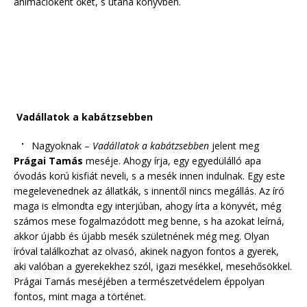
animációként őket, s utána könyvben.
Vadállatok a kabátzsebben
Nagyoknak –
Vadállatok a kabátzsebben
jelent meg
Prágai Tamás
meséje. Ahogy írja, egy egyedülálló apa
óvodás korú kisfiát neveli, s a mesék innen indulnak. Egy este
megelevenednek az állatkák, s innentől nincs megállás. Az író
maga is elmondta egy interjúban, ahogy írta a könyvét, még
számos mese fogalmazódott meg benne, s ha azokat leírná,
akkor újabb és újabb mesék születnének még meg. Olyan
íróval találkozhat az olvasó, akinek nagyon fontos a gyerek,
aki valóban a gyerekekhez szól, igazi mesékkel, mesehősökkel.
Prágai Tamás meséjében a természetvédelem éppolyan
fontos, mint maga a történet.