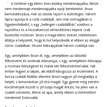
A történet egy kilenc éves kislány mindennapjaiba, illetve
nem mindennapi mindennapjaiba nyújt betekintést. Bruni
bemutatkozása, már az iskolai rajzon is különleges. Három
lapra rajzolja le a szűk családját, ami már önmagában is
figyelemfelkeltő, s egy „hellingeri családállítás” ezekhez a
rajzokhoz és a hozzátartozó elmeséléshez képest csak
kisiskolás módszer. Bruni a maga kilenc évével, tökéletesen
átlátja a helyzetét, hogy ki hol helyezkedik el ebben az eléggé
zűrös családban. Hiszen édesapjának három családja van.
Egy, amelyikben Bruni él, egy, amelyikben az idősebb
féltestvérei és azoknak édesanyja, s egy, amelyikben édesapja
a mostani feleségével és másik két féltestvérével lakik. Hát
ember legyen a talpán, aki ebből kibogozza az érzelmeket. A
furcsa családi felállás ellenére Bruni nagyon jól megtalálja a
helyét, s kimondottan jól érzi magát. Egy gyerek még extrém
körülmények között is jól tudja magát érezni, ha jelen van a
család szeretete, illetve az apa, amely ebben a történetben
mindennél fontosabb.