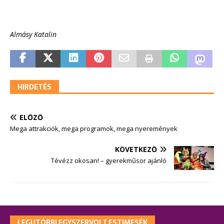
Almásy Katalin
HIRDETÉS
ELŐZŐ
Mega attrakciók, mega programok, mega nyeremények
KÖVETKEZŐ
Tévézz okosan! – gyerekműsor ajánló
LEGUTÓBBI EGYSZERVOLT ESTIMESÉK