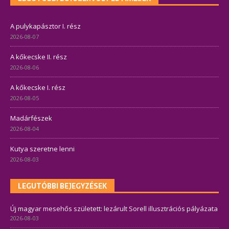
A pulykapásztor I. rész
2026-08-07
A kőkecske II. rész
2026-08-06
A kőkecske I. rész
2026-08-05
Madárfészek
2026-08-04
Kutya szeretne lenni
2026-08-03
LEGUTÓBBI BEJEGYZÉSEK
Új magyar mesehős született: lezárult Sorell illusztrációs pályázata
2026-08-03