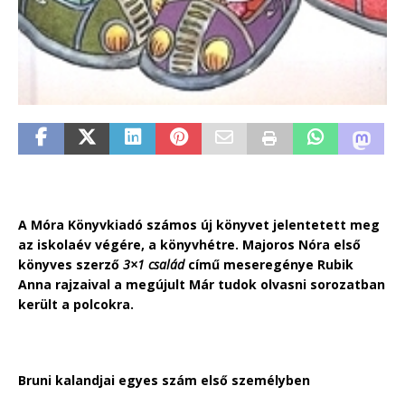
A Móra Könyvkiadó számos új könyvet jelentetett meg
az iskolaév végére, a könyvhétre. Majoros Nóra első
könyves szerző
3×1 család
című meseregénye Rubik
Anna rajzaival a megújult Már tudok olvasni sorozatban
került a polcokra.
Bruni kalandjai egyes szám első személyben