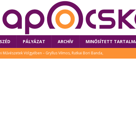
SZÉD
PÁLYÁZAT
ARCHÍV
MINŐSÍTETT TARTALM
 Művészetek Völgyében – Gryllus Vilmos, Rutkai Bori Banda,
TÚRA
 a látogatókat az idei Művészetek Völgye
CSALÁD
i Bori Bandájának az új lemeze – interjú Rutkai Borival – koncert az
A
klós író, költő idén a Művészetek Völgyében is fellép
KÖNYV
tt: lezárult Sorell illusztrációs pályázata
CSALÁD