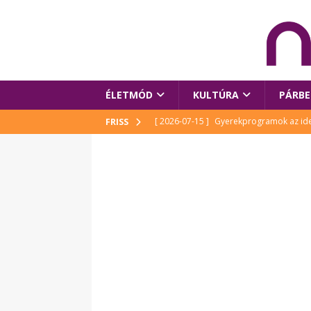
ÉLETMÓD
KULTÚRA
PÁRBE
[ 2026-07-15 ]
Gyerekprogramok az idei
FRISS
Szalóki Ági és még sokan mások
KUL
[ 2026-07-15 ]
Megújult köztérrel várja
[ 2026-07-15 ]
Pihitér – megjelent Rutka
idei Művészetek Völgyében
KULTÚR
[ 2026-06-29 ]
Apa kezdődik – Véssey Mi
[ 2026-08-03 ]
Új magyar mesehős születe