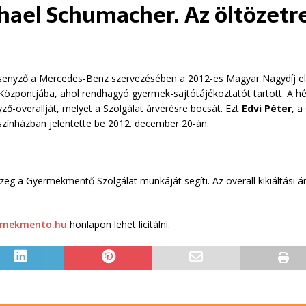
ael Schumacher. Az öltözetre
senyző a Mercedes-Benz szervezésében a 2012-es Magyar Nagydíj elő
özpontjába, ahol rendhagyó gyermek-sajtótájékoztatót tartott. A héts
ő-overallját, melyet a Szolgálat árverésre bocsát. Ezt
Edvi Péter
, a
gszínházban jelentette be 2012. december 20-án.
eg a Gyermekmentő Szolgálat munkáját segíti. Az overall kikiáltási á
rmekmento.hu
honlapon lehet licitálni.