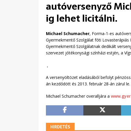
autóversenyző Mich
ig lehet licitálni.
Michael Schumacher
, Forma-1-es autóver
Gyermekmentő Szolgálat fóti Lovasterápiás K
Gyermekmentő Szolgálatnak dedikált versenyz
szervezet jótékonysági színházi estjén, a Ví
A versenyöltözet eladásából befolyt pénzössz
án kezdődött és 2013. február 28-án zárul le.
Michael Schumacher overalljára a
www.gye
HIRDETÉS