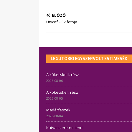
ELŐZŐ
Unicef – Év fotója
LEGUTÓBBI EGYSZERVOLT ESTIMESÉK
A kőkecske II. rész
2026-08-06
A kőkecske I. rész
2026-08-05
Madárfészek
2026-08-04
Kutya szeretne lenni