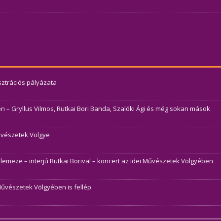
usztrációs pályázata
– Gryllus Vilmos, Rutkai Bori Banda, Szalóki Ági és még sokan mások
Művészetek Völgye
j lemeze – interjú Rutkai Borival – koncert az idei Művészetek Völgyében
Művészetek Völgyében is fellép