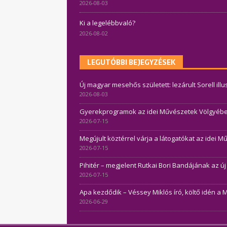
2026-08-03
Ki a legelébbvaló?
2026-08-02
LEGUTÓBBI BEJEGYZÉSEK
Új magyar mesehős született: lezárult Sorell ill
2026-08-03
Gyerekprogramok az idei Művészetek Völgyében 
2026-07-15
Megújult köztérrel várja a látogatókat az idei 
2026-07-15
Pihitér – megjelent Rutkai Bori Bandájának az ú
2026-07-15
Apa kezdődik – Véssey Miklós író, költő idén a 
2026-06-29