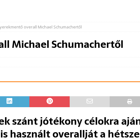
yerekmentő overall Michael Schumachertől
ll Michael Schumachertől
 szánt jótékony célokra ajánl
s használt overallját a hétsz