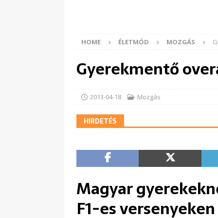
HOME
ÉLETMÓD
MOZGÁS
G
Gyerekmentő overa
2013-04-18
Mozgás
HIRDETÉS
Magyar gyerekeknek
F1-es versenyeken i