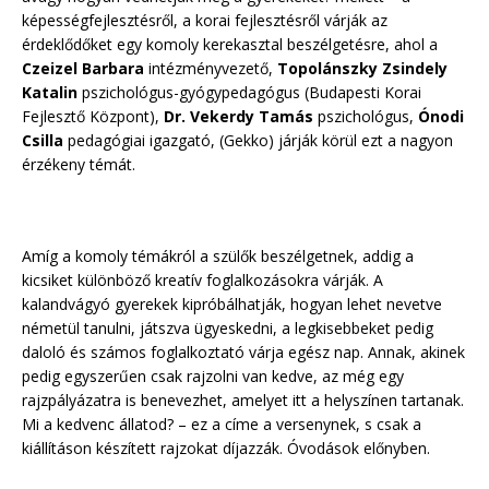
képességfejlesztésről, a korai fejlesztésről várják az
érdeklődőket egy komoly kerekasztal beszélgetésre, ahol a
Czeizel Barbara
intézményvezető,
Topolánszky Zsindely
Katalin
pszichológus-gyógypedagógus (Budapesti Korai
Fejlesztő Központ),
Dr. Vekerdy Tamás
pszichológus,
Ónodi
Csilla
pedagógiai igazgató, (Gekko) járják körül ezt a nagyon
érzékeny témát.
Amíg a komoly témákról a szülők beszélgetnek, addig a
kicsiket különböző kreatív foglalkozásokra várják. A
kalandvágyó gyerekek kipróbálhatják, hogyan lehet nevetve
németül tanulni, játszva ügyeskedni, a legkisebbeket pedig
daloló és számos foglalkoztató várja egész nap. Annak, akinek
pedig egyszerűen csak rajzolni van kedve, az még egy
rajzpályázatra is benevezhet, amelyet itt a helyszínen tartanak.
Mi a kedvenc állatod? – ez a címe a versenynek, s csak a
kiállításon készített rajzokat díjazzák. Óvodások előnyben.