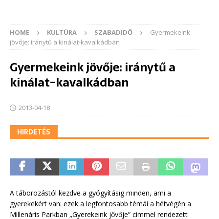
HOME
KULTÚRA
SZABADIDŐ
Gyermekeink
jövője: iránytű a kinálat-kavalkádban
Gyermekeink jövője: iránytű a
kinálat-kavalkádban
2013-04-18
HIRDETÉS
A táborozástól kezdve a gyógyításig minden, ami a
gyerekekért van: ezek a legfontosabb témái a hétvégén a
Millenáris Parkban „Gyerekeink jővője” cimmel rendezett