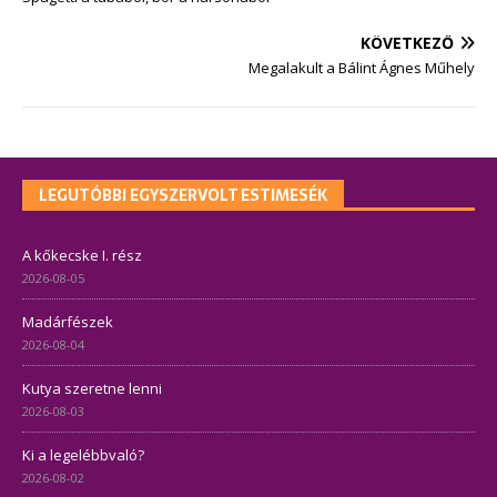
KÖVETKEZŐ
Megalakult a Bálint Ágnes Műhely
LEGUTÓBBI EGYSZERVOLT ESTIMESÉK
A kőkecske I. rész
2026-08-05
Madárfészek
2026-08-04
Kutya szeretne lenni
2026-08-03
Ki a legelébbvaló?
2026-08-02