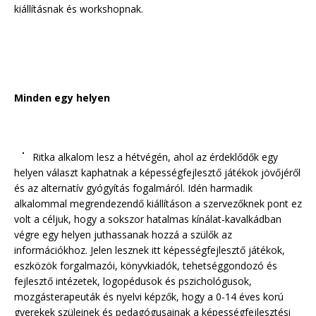
kiállításnak és workshopnak.
Minden egy helyen
Ritka alkalom lesz a hétvégén, ahol az érdeklődők egy
helyen választ kaphatnak a képességfejlesztő játékok jövőjéről
és az alternatív gyógyítás fogalmáról. Idén harmadik
alkalommal megrendezendő kiállításon a szervezőknek pont ez
volt a céljuk, hogy a sokszor hatalmas kínálat-kavalkádban
végre egy helyen juthassanak hozzá a szülők az
információkhoz. Jelen lesznek itt képességfejlesztő játékok,
eszközök forgalmazói, könyvkiadók, tehetséggondozó és
fejlesztő intézetek, logopédusok és pszichológusok,
mozgásterapeuták és nyelvi képzők, hogy a 0-14 éves korú
gyerekek szüleinek és pedagógusainak a képességfejlesztési