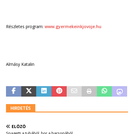
Részletes program:
www.gyermekeinkjovoje.hu
Almásy Katalin
HIRDETÉS
ELŐZŐ
Spagetti a tubából, bor a harsonából