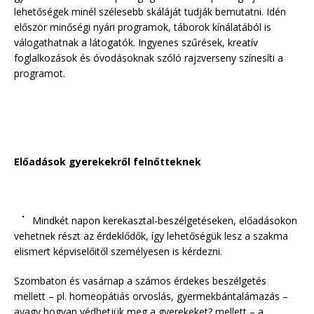
lehetőségek minél szélesebb skáláját tudják bemutatni. Idén
először minőségi nyári programok, táborok kínálatából is
válogathatnak a látogatók. Ingyenes szűrések, kreatív
foglalkozások és óvodásoknak szóló rajzverseny színesíti a
programot.
Előadások gyerekekről felnőtteknek
Mindkét napon kerekasztal-beszélgetéseken, előadásokon
vehetnek részt az érdeklődők, így lehetőségük lesz a szakma
elismert képviselőitől személyesen is kérdezni.
Szombaton és vasárnap a számos érdekes beszélgetés
mellett – pl. homeopátiás orvoslás, gyermekbántalámazás –
avagy hogyan védhetjük meg a gyerekeket? mellett – a