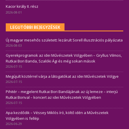
Kacor király II. rész
2026-08-01
LEGUTÓBBI BEJEGYZÉSEK
Új magyar mesehős született: lezárult Sorell illusztrációs pályázata
2026-08-03
Gyerekprogramok az idei Művészetek Völgyében – Gryllus Vilmos,
Rutkai Bori Banda, Szalóki Ági és még sokan mások
2026-07-15
Megújult köztérrel várja a látogatókat az idei Művészetek Völgye
2026-07-15
Pihitér – megjelent Rutkai Bori Bandájának az új lemeze – interjú
Rutkai Borival – koncert az idei Művészetek Völgyében
2026-07-15
Apa kezdődik – Véssey Miklós író, költő idén a Művészetek
Völgyében is fellép
2026-06-29