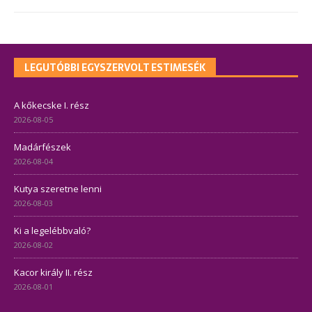
LEGUTÓBBI EGYSZERVOLT ESTIMESÉK
A kőkecske I. rész
2026-08-05
Madárfészek
2026-08-04
Kutya szeretne lenni
2026-08-03
Ki a legelébbvaló?
2026-08-02
Kacor király II. rész
2026-08-01