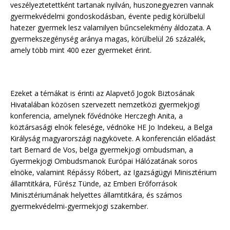
veszélyeztetettként tartanak nyilván, huszonegyezren vannak
gyermekvédelmi gondoskodásban, évente pedig körülbelül
hatezer gyermek lesz valamilyen bűncselekmény áldozata. A
gyermekszegénység aránya magas, körülbelül 26 százalék,
amely több mint 400 ezer gyermeket érint.
Ezeket a témákat is érinti az Alapvető Jogok Biztosának
Hivatalában közösen szervezett nemzetközi gyermekjogi
konferencia, amelynek fővédnöke Herczegh Anita, a
köztársasági elnök felesége, védnöke HE Jo Indekeu, a Belga
Királyság magyarországi nagykövete. A konferencián előadást
tart Bernard de Vos, belga gyermekjogi ombudsman, a
Gyermekjogi Ombudsmanok Európai Hálózatának soros
elnöke, valamint Répássy Róbert, az Igazságügyi Minisztérium
államtitkára, Fűrész Tünde, az Emberi Erőforrások
Minisztériumának helyettes államtitkára, és számos
gyermekvédelmi-gyermekjogi szakember.