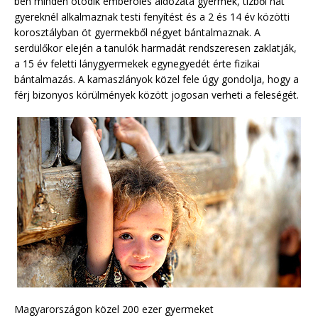
ben minden ötödik emberölés áldozata gyermek, tízből hat
gyereknél alkalmaznak testi fenyítést és a 2 és 14 év közötti
korosztályban öt gyermekből négyet bántalmaznak. A
serdülőkor elején a tanulók harmadát rendszeresen zaklatják,
a 15 év feletti lánygyermekek egynegyedét érte fizikai
bántalmazás. A kamaszlányok közel fele úgy gondolja, hogy a
férj bizonyos körülmények között jogosan verheti a feleségét.
Magyarországon közel 200 ezer gyermeket