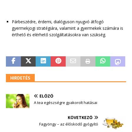
Párbeszédre, érdemi, dialóguson nyugvó átfogó
gyermekjogi stratégiára, valamint a gyermekek számára is
érthető és elérhető szolgáltatásokra van szükség.
HIRDETÉS
ELŐZŐ
A tea egészségre gyakorolt hatásai
KÖVETKEZŐ
Fagyöngy – az élősködő gyógyító