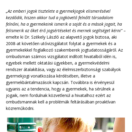
„Az emberi jogok tisztelete a gyermekjogok elismerésével
kezdődik, hiszen akkor tud a jogkövető felnőtt társadalom
felnőni, ha a gyermekeink ismerik a saját és a mások jogait, ha
felismerik az őket érő jogsértéseket és mernek segítséget kérni”
–
emelte ki Dr. Székely László az alapvető jogok biztosa, aki
2008-at követően utóvizsgálatot folytat a gyermekek és a
gyermekekkel foglalkozó szakemberek jogtudatosságáról. Az
ombudsman számos vizsgálatot indított hivatalból idén is,
egyebek mellett oktatási ügyekben, a gyermekvédelmi
rendszer átalakítása, vagy az élelmiszerbiztonsági szabályok
gyermekjogi vonatkozása kérdésében, illetve a
gyermekbántalmazások kapcsán. Továbbra is érvényesül
ugyanis az a tendencia, hogy a gyermekek, ha sérülnek a
jogaik, nem fordulnak közvetlenül a hivatalhoz ezért az
ombudsmannak kell a problémák feltárásában proaktívan
közreműködni.