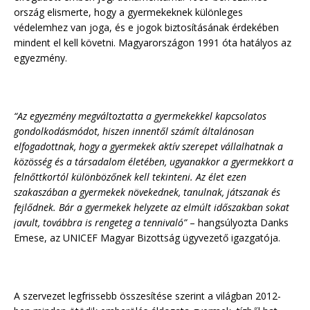
ország elismerte, hogy a gyermekeknek különleges
védelemhez van joga, és e jogok biztosításának érdekében
mindent el kell követni. Magyarországon 1991 óta hatályos az
egyezmény.
“Az egyezmény megváltoztatta a gyermekekkel kapcsolatos
gondolkodásmódot, hiszen innentől számít általánosan
elfogadottnak, hogy a gyermekek aktív szerepet vállalhatnak a
közösség és a társadalom életében, ugyanakkor a gyermekkort a
felnőttkortól különbözőnek kell tekinteni. Az élet ezen
szakaszában a gyermekek növekednek, tanulnak, játszanak és
fejlődnek. Bár a gyermekek helyzete az elmúlt időszakban sokat
javult, továbbra is rengeteg a tennivaló”
– hangsúlyozta Danks
Emese, az UNICEF Magyar Bizottság ügyvezető igazgatója.
A szervezet legfrissebb összesítése szerint a világban 2012-