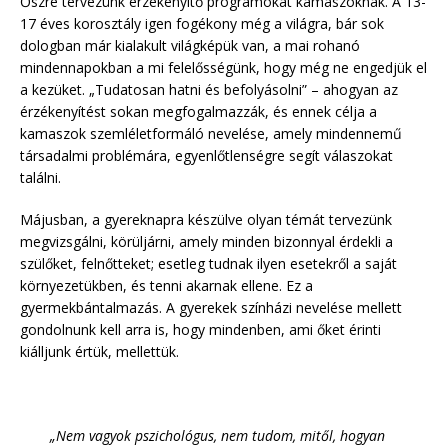
Őszre tervezünk érzékenyítő programokat kamaszoknak. A 13-
17 éves korosztály igen fogékony még a világra, bár sok
dologban már kialakult világképük van, a mai rohanó
mindennapokban a mi felelősségünk, hogy még ne engedjük el
a kezüket. „Tudatosan hatni és befolyásolni” – ahogyan az
érzékenyítést sokan megfogalmazzák, és ennek célja a
kamaszok szemléletformáló nevelése, amely mindennemű
társadalmi problémára, egyenlőtlenségre segít válaszokat
találni.
Májusban, a gyereknapra készülve olyan témát tervezünk
megvizsgálni, körüljárni, amely minden bizonnyal érdekli a
szülőket, felnőtteket; esetleg tudnak ilyen esetekről a saját
környezetükben, és tenni akarnak ellene. Ez a
gyermekbántalmazás. A gyerekek színházi nevelése mellett
gondolnunk kell arra is, hogy mindenben, ami őket érinti
kiálljunk értük, mellettük.
„Nem vagyok pszichológus, nem tudom, mitől, hogyan