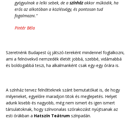
gyógyulnak a lelki sebek, de a
színház
akkor működik, ha
erős az alkotóban a közlésvágy, és pontosan tud
fogalmazni.”
Pintér Béla
Szeretnénk Budapest új játszó-tereként mindennel foglalkozni,
ami a felnövekvő nemzedék életét jobbá, szebbé, vidámabbá
és boldogabbá teszi, ha alkalmanként csak egy-egy órára is.
A színház tervez felnőtteknek szánt bemutatókat is, de hogy
milyeneket, egyelőre maradjon titok és meglepetés. Helyet
adunk kisebb és nagyobb, még nem ismert és igen ismert
társulatoknak, hogy színvonalas szórakozást nyújtsanak az
esti órákban a
Hatszín Teátrum
színpadán.