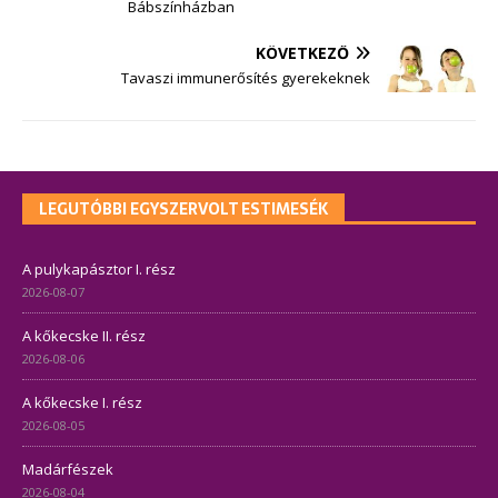
Bábszínházban
KÖVETKEZŐ
Tavaszi immunerősítés gyerekeknek
LEGUTÓBBI EGYSZERVOLT ESTIMESÉK
A pulykapásztor I. rész
2026-08-07
A kőkecske II. rész
2026-08-06
A kőkecske I. rész
2026-08-05
Madárfészek
2026-08-04