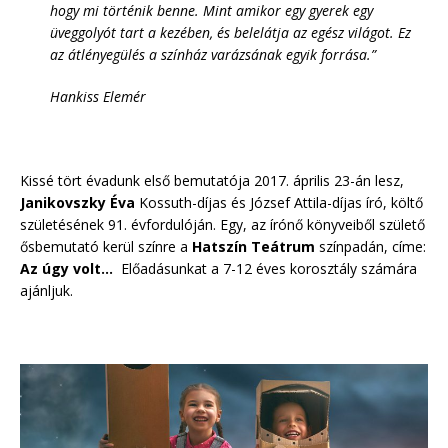
hogy mi történik benne. Mint amikor egy gyerek egy
üveggolyót tart a kezében, és belelátja az egész világot. Ez
az átlényegülés a színház varázsának egyik forrása.”
Hankiss Elemér
Kissé tört évadunk első bemutatója 2017. április 23-án lesz,
Janikovszky Éva
Kossuth-díjas és József Attila-díjas író, költő
születésének 91. évfordulóján. Egy, az írónő könyveiből születő
ősbemutató kerül színre a
Hatszín Teátrum
színpadán, címe:
Az úgy volt…
Előadásunkat a 7-12 éves korosztály számára
ajánljuk.