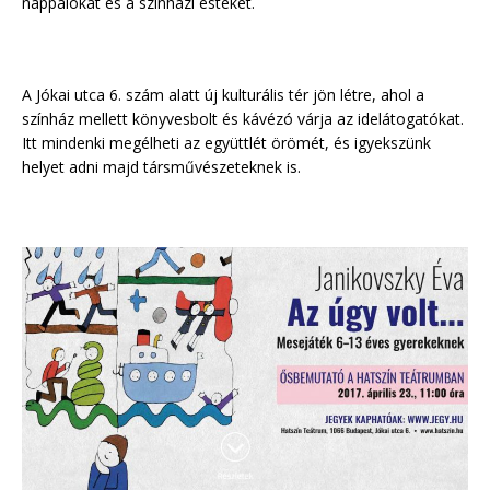
nappalokat és a színházi estéket.
A Jókai utca 6. szám alatt új kulturális tér jön létre, ahol a
színház mellett könyvesbolt és kávézó várja az idelátogatókat.
Itt mindenki megélheti az együttlét örömét, és igyekszünk
helyet adni majd társművészeteknek is.