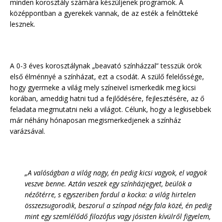
minden korosztály számára készüljenek programok. A
középpontban a gyerekek vannak, de az esték a felnőtteké
lesznek.
A 0-3 éves korosztálynak „beavató színházzal” tesszük örök
első élménnyé a színházat, ezt a csodát. A szülő felelőssége,
hogy gyermeke a világ mely színeivel ismerkedik meg kicsi
korában, ameddig hatni tud a fejlődésére, fejlesztésére, az ő
feladata megmutatni neki a világot. Célunk, hogy a legkisebbek
már néhány hónaposan megismerkedjenek a színház
varázsával.
„A valóságban a világ nagy, én pedig kicsi vagyok, el vagyok
veszve benne. Aztán veszek egy színházjegyet, beülök a
nézőtérre, s egyszeriben fordul a kocka: a világ hirtelen
összezsugorodik, beszorul a színpad négy fala közé, én pedig
mint egy szemlélődő filozófus vagy jósisten kívülről figyelem,