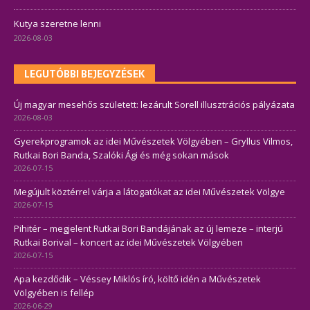
Kutya szeretne lenni
2026-08-03
LEGUTÓBBI BEJEGYZÉSEK
Új magyar mesehős született: lezárult Sorell illusztrációs pályázata
2026-08-03
Gyerekprogramok az idei Művészetek Völgyében – Gryllus Vilmos,
Rutkai Bori Banda, Szalóki Ági és még sokan mások
2026-07-15
Megújult köztérrel várja a látogatókat az idei Művészetek Völgye
2026-07-15
Pihitér – megjelent Rutkai Bori Bandájának az új lemeze – interjú
Rutkai Borival – koncert az idei Művészetek Völgyében
2026-07-15
Apa kezdődik – Véssey Miklós író, költő idén a Művészetek
Völgyében is fellép
2026-06-29