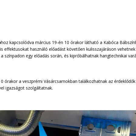
p
hoz kapcsolódva március 19-én 10 órakor látható a Kabóca Bábszí
ális effektusokat használó előadást követően kulisszajáráson vehetnek
k a színpadon egy előadás során, és kipróbálhatnak hangtechnikai vará
10 órakor a veszprémi Vásárcsarnokban találkozhatnak az érdeklődők 
el igazságot szolgáltatnak.