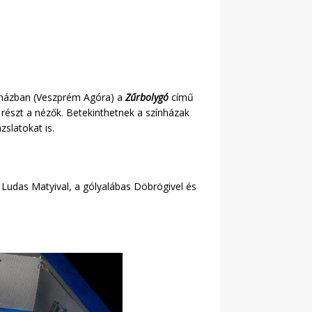
nházban (Veszprém Agóra) a
Zűrbolygó
című
 részt a nézők. Betekinthetnek a színházak
zslatokat is.
Ludas Matyival, a gólyalábas Döbrögivel és