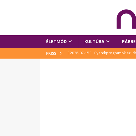
ÉLETMÓD
KULTÚRA
PÁRBE
[ 2026-07-15 ]
Gyerekprogramok az idei
FRISS
Szalóki Ági és még sokan mások
KUL
[ 2026-07-15 ]
Megújult köztérrel várja
[ 2026-07-15 ]
Pihitér – megjelent Rutka
idei Művészetek Völgyében
KULTÚR
[ 2026-06-29 ]
Apa kezdődik – Véssey Mi
[ 2026-08-03 ]
Új magyar mesehős születe