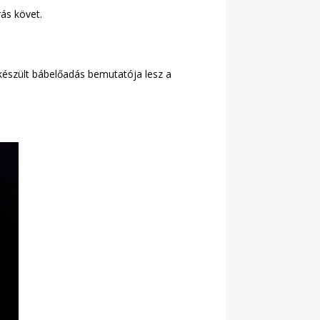
rás követ.
készült bábelőadás bemutatója lesz a