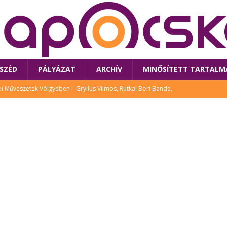
SZÉD
PÁLYÁZAT
ARCHÍV
MINŐSÍTETT TARTALM
 Művészetek Völgyében – Gryllus Vilmos, Rutkai Bori Banda,
TÚRA
 a látogatókat az idei Művészetek Völgye
CSALÁD
i Bori Bandájának az új lemeze – interjú Rutkai Borival – koncert az
A
klós író, költő idén a Művészetek Völgyében is fellép
KÖNYV
tt: lezárult Sorell illusztrációs pályázata
CSALÁD