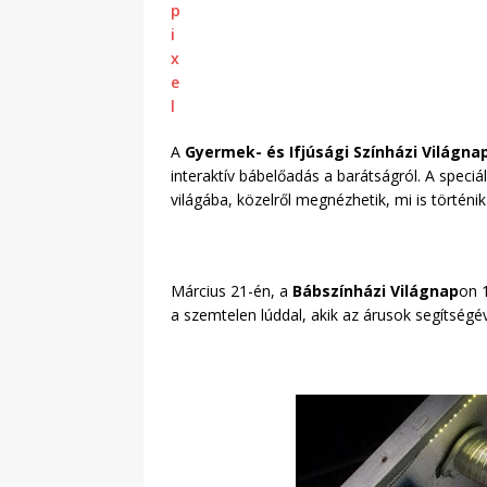
A
Gyermek- és Ifjúsági Színházi Világna
interaktív bábelőadás a barátságról. A speci
világába, közelről megnézhetik, mi is történi
Március 21-én, a
Bábszínházi Világnap
on 
a szemtelen lúddal, akik az árusok segítségév