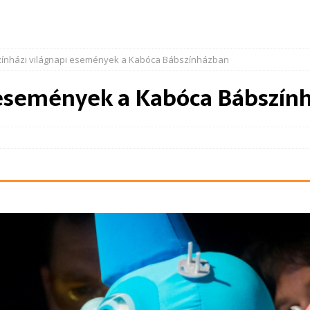
zínházi világnapi események a Kabóca Bábszínházban
i események a Kabóca Bábszín