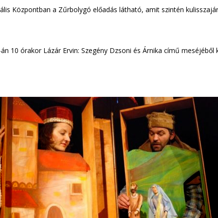
ális Központban a Zűrbolygó előadás látható, amit szintén kulisszajá
án 10 órakor Lázár Ervin: Szegény Dzsoni és Árnika című meséjéből 