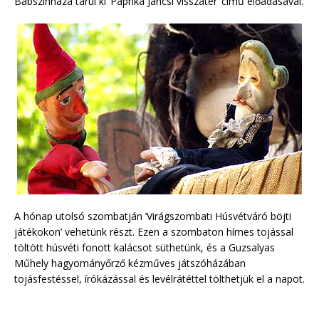
Bábszínháza tárul ki ’Paprika Jancsi visszatér’ című előadásával.
A hónap utolsó szombatján ’Virágszombati Húsvétváró böjti
játékokon’ vehetünk részt. Ezen a szombaton hímes tojással
töltött húsvéti fonott kalácsot süthetünk, és a Guzsalyas
Műhely hagyományőrző kézműves játszóházában
tojásfestéssel, írókázással és levélrátéttel tölthetjük el a napot.