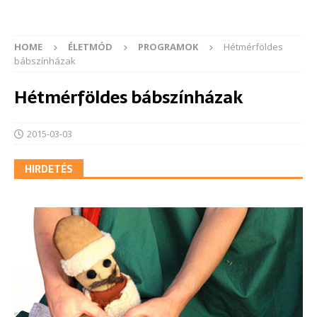
HOME
ÉLETMÓD
PROGRAMOK
Hétmérföldes
bábszínházak
Hétmérföldes bábszínházak
2015-03-03
HIRDETÉS