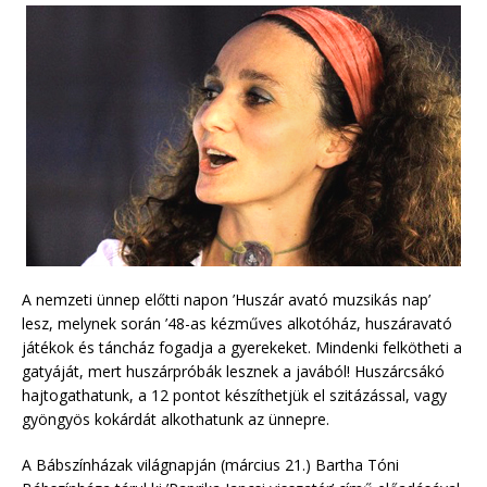
A nemzeti ünnep előtti napon ’Huszár avató muzsikás nap’
lesz, melynek során ’48-as kézműves alkotóház, huszáravató
játékok és táncház fogadja a gyerekeket. Mindenki felkötheti a
gatyáját, mert huszárpróbák lesznek a javából! Huszárcsákó
hajtogathatunk, a 12 pontot készíthetjük el szitázással, vagy
gyöngyös kokárdát alkothatunk az ünnepre.
A Bábszínházak világnapján (március 21.) Bartha Tóni