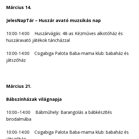
Március 14.
JelesNapTár – Huszár avató muzsikás nap
10:00-14:00 Huszárvágás: 48-as Kézműves alkotóház és
huszáravató játékok táncházzal
10:00-14:00 Csigabiga Palota
Baba-mama klub: babaház és
játszóház
Március 21.
Bábszínházak világnapja
10:00–14:00 Bábműhely: Barangolás a bábkészítés
birodalmába
10:00-14:00 Csigabiga Palota
Baba-mama klub: babaház és
játszóház