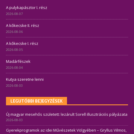
A pulykapásztor I. rész
2026-08-07
A kőkecske II. rész
2026-08-06
A kőkecske I. rész
2026-08-05
Madárfészek
2026-08-04
Kutya szeretne lenni
2026-08-03
LEGUTÓBBI BEJEGYZÉSEK
Új magyar mesehős született: lezárult Sorell illusztrációs pályázata
2026-08-03
Gyerekprogramok az idei Művészetek Völgyében – Gryllus Vilmos,