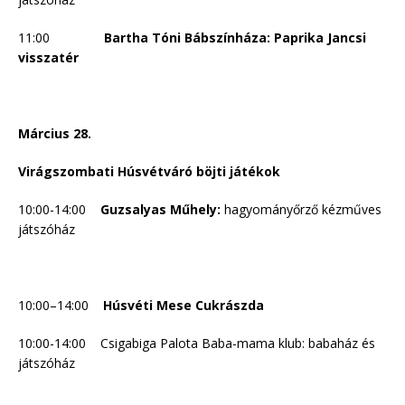
11:00
Bartha Tóni Bábszínháza: Paprika Jancsi
visszatér
Március 28.
Virágszombati Húsvétváró böjti játékok
10:00-14:00
Guzsalyas Műhely:
hagyományőrző kézműves
játszóház
10:00–14:00
Húsvéti Mese Cukrászda
10:00-14:00 Csigabiga Palota Baba-mama klub: babaház és
játszóház