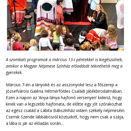
A szombati programok a március 13-i péntekkel is kiegészülnek,
amikor a Magyar Népmese Színház előadását tekinthetik meg a
gyerekek.
Március 7-én a lányoké és az asszonyoké lesz a főszerep a
Józsefvárosi Galéria Hétmérföldes Családi Játékbirodalmában.
Ezen a napon az ’Anya-lánya hajfonó versenyen’ kiderül, hogy
kinek van a legszebb hajfonata, de előtte egy jót szórakozhat
az egész család a Lábita Bábszínház vidám székely népmeséin.
Csernik Szende lábbábosról köztudott, hogy nem csak a szája,
a lába is jár az előadás során…