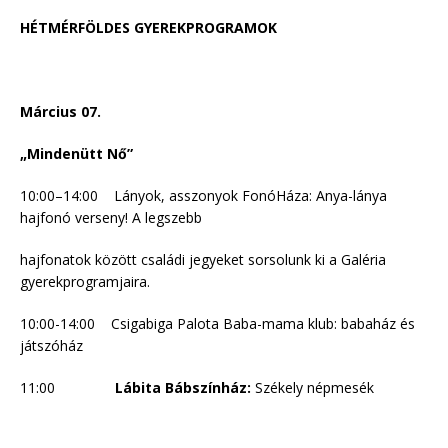
HÉTMÉRFÖLDES GYEREKPROGRAMOK
Március 07.
„Mindenütt Nő”
10:00–14:00 Lányok, asszonyok FonóHáza: Anya-lánya
hajfonó verseny! A legszebb
hajfonatok között családi jegyeket sorsolunk ki a Galéria
gyerekprogramjaira.
10:00-14:00 Csigabiga Palota Baba-mama klub: babaház és
játszóház
11:00
Lábita Bábszínház:
Székely népmesék