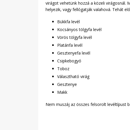
virágot vehetünk hozzá a közeli virágosnál. 
helyezik, vagy fellógatják valahová. Tehát e
Bükkfa levél
Kocsányos tölgyfa levél
Vörös tölgyfa levél
Platánfa levél
Gesztenyefa levél
Csipkebogyó
Toboz
Választható virág
Gesztenye
Makk
Nem muszáj az összes felsorolt levéltípust be