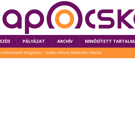
SZÉD
PÁLYÁZAT
ARCHÍV
MINŐSÍTETT TARTALM
 Művészetek Völgyében – Gryllus Vilmos, Rutkai Bori Banda,
TÚRA
 a látogatókat az idei Művészetek Völgye
CSALÁD
i Bori Bandájának az új lemeze – interjú Rutkai Borival – koncert az
A
klós író, költő idén a Művészetek Völgyében is fellép
KÖNYV
tt: lezárult Sorell illusztrációs pályázata
CSALÁD