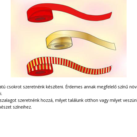
latú csokrot szeretnénk készíteni. Érdemes annak megfelelő színű nö
i.
en szalagot szeretnénk hozzá, milyet találunk otthon vagy milyet veszü
észet színeihez.