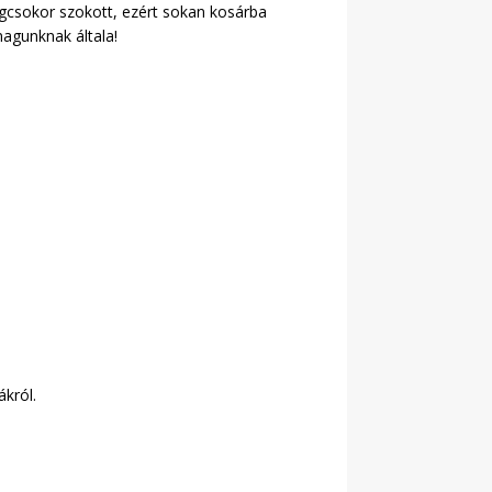
ágcsokor szokott, ezért sokan kosárba
magunknak általa!
ákról.