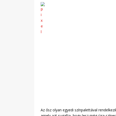
Az ősz olyan egyedi színpalettával rendelkezi
amely azt sugallja, hogy lesz még újra színe