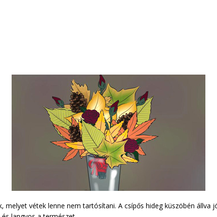
k, melyet vétek lenne nem tartósítani. A csípős hideg küszöbén állva 
s és langyos a természet.