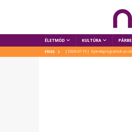
ÉLETMÓD
KULTÚRA
PÁRBE
[ 2026-07-15 ]
Gyerekprogramok az idei
FRISS
Szalóki Ági és még sokan mások
KUL
[ 2026-07-15 ]
Megújult köztérrel várja
[ 2026-07-15 ]
Pihitér – megjelent Rutka
idei Művészetek Völgyében
KULTÚR
[ 2026-06-29 ]
Apa kezdődik – Véssey Mi
[ 2026-08-03 ]
Új magyar mesehős születe