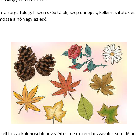
 a sárga földig, hiszen szép tájak, szép ünnepek, kellemes illatok é
mossa a hó vagy az eső.
m kell hozzá különösebb hozzáértés, de extrém hozzávalók sem. Minde