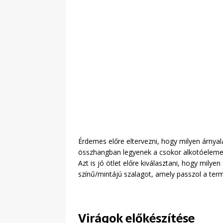
Érdemes előre eltervezni, hogy milyen árnya
összhangban legyenek a csokor alkotóeleme
Azt is jó ötlet előre kiválasztani, hogy mily
színű/mintájú szalagot, amely passzol a term
Virágok előkészítése