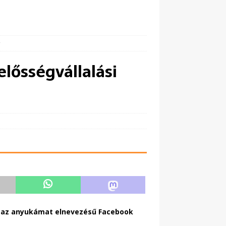
y
elősségvállalási
m az anyukámat elnevezésű Facebook