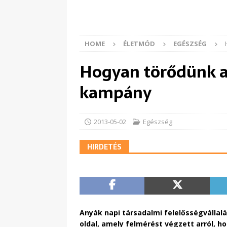
HOME
ÉLETMÓD
EGÉSZSÉG
Hogyan törődünk a 
kampány
2013-05-02
Egészség
HIRDETÉS
Anyák napi társadalmi felelősségválla
oldal, amely felmérést végzett arról, 