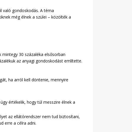
ről való gondoskodás. A téma
kiknek még élnek a szülei – közölték a
k mintegy 30 százaléka elsősorban
százalékuk az anyagi gondoskodást említette.
át, ha arról kell döntenie, mennyire
gy értékelik, hogy túl messzire élnek a
yet az ellátórendszer nem tud biztosítani,
 erre a célra adni.