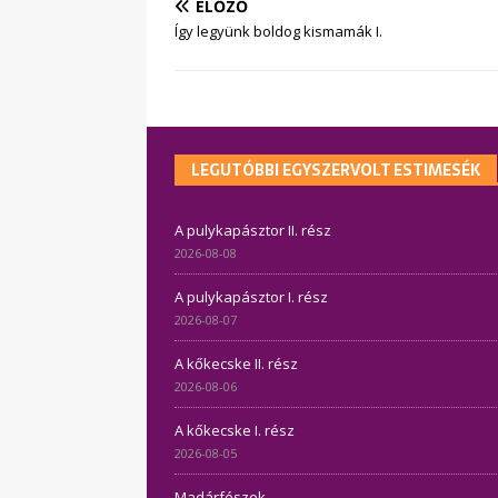
ELŐZŐ
Így legyünk boldog kismamák I.
LEGUTÓBBI EGYSZERVOLT ESTIMESÉK
A pulykapásztor II. rész
2026-08-08
A pulykapásztor I. rész
2026-08-07
A kőkecske II. rész
2026-08-06
A kőkecske I. rész
2026-08-05
Madárfészek