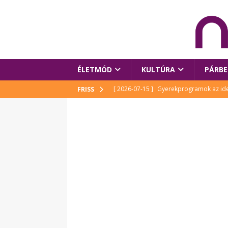
ÉLETMÓD
KULTÚRA
PÁRBE
[ 2026-07-15 ]
Gyerekprogramok az idei
FRISS
Szalóki Ági és még sokan mások
KUL
[ 2026-07-15 ]
Megújult köztérrel várja
[ 2026-07-15 ]
Pihitér – megjelent Rutka
idei Művészetek Völgyében
KULTÚR
[ 2026-06-29 ]
Apa kezdődik – Véssey Mi
[ 2026-08-03 ]
Új magyar mesehős születe