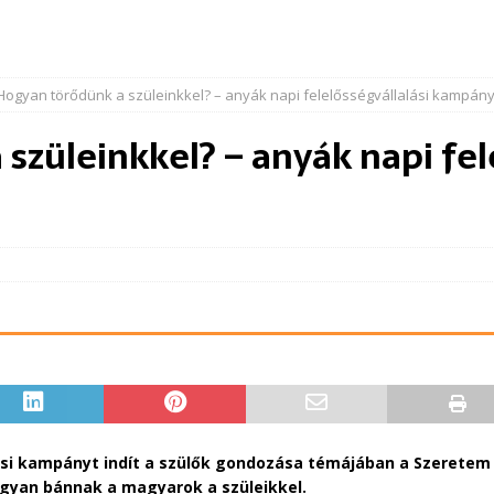
Hogyan törődünk a szüleinkkel? – anyák napi felelősségvállalási kampán
szüleinkkel? – anyák napi fel
lási kampányt indít a szülők gondozása témájában a Szerete
hogyan bánnak a magyarok a szüleikkel.