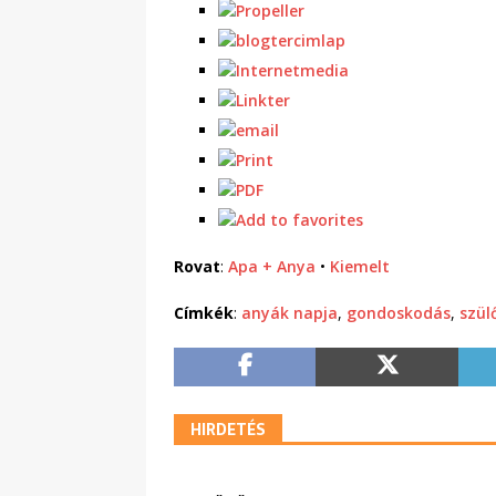
Rovat
:
Apa + Anya
•
Kiemelt
Címkék
:
anyák napja
,
gondoskodás
,
szül
HIRDETÉS