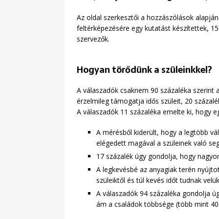
Az oldal szerkesztői a hozzászólások alapján
feltérképezésére egy kutatást készítettek, 15
szervezők.
Hogyan törődünk a szüleinkkel?
A válaszadók csaknem 90 százaléka szerint 
érzelmileg támogatja idős szüleit, 20 százalé
A válaszadók 11 százaléka emelte ki, hogy eg
A mérésből kiderült, hogy a legtöbb vá
elégedett magával a szüleinek való seg
17 százalék úgy gondolja, hogy nagyon 
A legkevésbé az anyagiak terén nyújtot
szüleiktől és túl kevés időt tudnak velük
A válaszadók 94 százaléka gondolja úgy
ám a családok többsége (több mint 40 