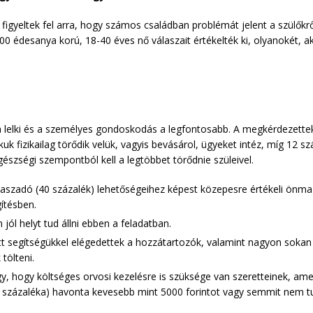
 figyeltek fel arra, hogy számos családban problémát jelent a szülők
00 édesanya korú, 18-40 éves nő válaszait értékelték ki, olyanokét, a
a lelki és a személyes gondoskodás a legfontosabb. A megkérdezette
kuk fizikailag törődik velük, vagyis bevásárol, ügyeket intéz, míg 12 
észségi szempontból kell a legtöbbet törődnie szüleivel.
laszadó (40 százalék) lehetőségeihez képest közepesre értékeli önmag
ítésben.
jól helyt tud állni ebben a feladatban.
t segítségükkel elégedettek a hozzátartozók, valamint nagyon sokan ú
 tölteni.
, hogy költséges orvosi kezelésre is szüksége van szeretteinek, amel
százaléka) havonta kevesebb mint 5000 forintot vagy semmit nem tud