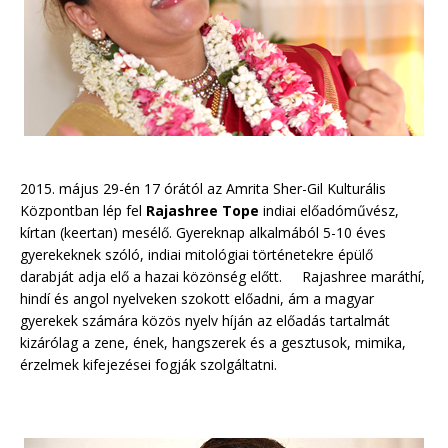
2015. május 29-én 17 órától az Amrita Sher-Gil Kulturális
Központban lép fel
Rajashree Tope
indiai előadóművész,
kírtan (keertan) mesélő. Gyereknap alkalmából 5-10 éves
gyerekeknek szóló, indiai mitológiai történetekre épülő
darabját adja elő a hazai közönség előtt. Rajashree maráthí,
hindí és angol nyelveken szokott előadni, ám a magyar
gyerekek számára közös nyelv híján az előadás tartalmát
kizárólag a zene, ének, hangszerek és a gesztusok, mimika,
érzelmek kifejezései fogják szolgáltatni.