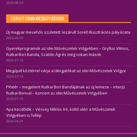
2026-08-04
LEGUTÓBBI BEJEGYZÉSEK
Új magyar mesehős született: lezárult Sorell illusztrációs pályázata
2026-08-03
Gyerekprogramok az idei Művészetek Völgyében – Gryllus Vilmos,
Rutkai Bori Banda, Szalóki Ági és még sokan mások
2026-07-15
Megújult köztérrel várja a látogatókat az idei Művészetek Völgye
2026-07-15
Pihitér – megjelent Rutkai Bori Bandájának az új lemeze – interjú
Rutkai Borival – koncert az idei Művészetek Völgyében
2026-07-15
Apa kezdődik – Véssey Miklós író, költő idén a Művészetek
Völgyében is fellép
2026-06-29