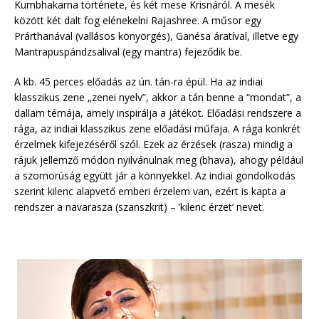
Kumbhakarna története, és két mese Krisnáról. A mesék
között két dalt fog elénekelni Rajashree. A műsor egy
Prárthanával (vallásos könyörgés), Ganésa áratíval, illetve egy
Mantrapuspándzsalival (egy mantra) fejeződik be.
A kb. 45 perces előadás az ún. tán-ra épül. Ha az indiai
klasszikus zene „zenei nyelv”, akkor a tán benne a “mondat”, a
dallam témája, amely inspirálja a játékot. Előadási rendszere a
rága, az indiai klasszikus zene előadási műfaja. A rága konkrét
érzelmek kifejezéséről szól. Ezek az érzések (rasza) mindig a
rájuk jellemző módon nyilvánulnak meg (bhava), ahogy például
a szomorúság együtt jár a könnyekkel. Az indiai gondolkodás
szerint kilenc alapvető emberi érzelem van, ezért is kapta a
rendszer a navarasza (szanszkrit) – ’kilenc érzet’ nevet.