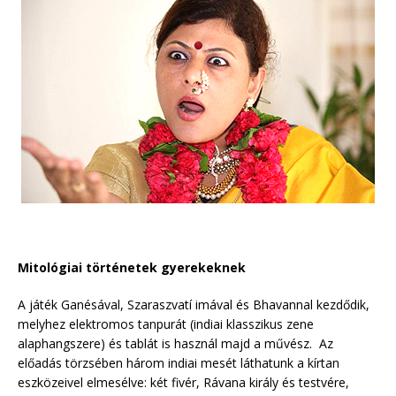
Mitológiai történetek gyerekeknek
A játék Ganésával, Szaraszvatí imával és Bhavannal kezdődik,
melyhez elektromos tanpurát (indiai klasszikus zene
alaphangszere) és tablát is használ majd a művész. Az
előadás törzsében három indiai mesét láthatunk a kírtan
eszközeivel elmesélve: két fivér, Rávana király és testvére,