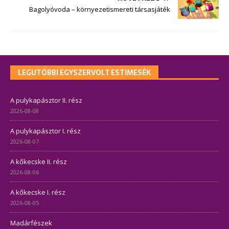
Bagolyóvoda – környezetismereti társasjáték
LEGUTÓBBI EGYSZERVOLT ESTIMESÉK
A pulykapásztor II. rész
2026-08-08
A pulykapásztor I. rész
2026-08-07
A kőkecske II. rész
2026-08-06
A kőkecske I. rész
2026-08-05
Madárfészek