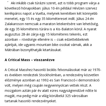
Aki inkább csak túrázni szeret, azt is több program várja a
következő hónapokban: július 10-én például Hévízen szervez
kerékpáros napot a Vuelta, melynek keretében két könnyebb
menetet, egy 15 és egy 35 kilométereset indít. Július 24-én
Zalakaroson nemcsak a maraton letekerésére van lehetőség,
de egy 35 kilométeres túrára is a Kis-Balaton körül. A nyarat
augusztus 28-án zárja egy 15 kilométeres tekerés, ezt
azonban – rövidsége ellenére is – csak edzettebbeknek
ajánljuk, ide ugyanis mountain bike-osokat várnak, akik a
Mátrában bizonyíthatják kitartásukat.
A Critical Mass – visszanézve
A Critical Masshez hasonló biciklis felvonulásokat már az 1970-
es években rendeztek Stockholmban, a rendezvény közvetlen
előzménye azonban az 1992-es San Franciscó-i demonstráció
volt, melyen még csupán negyvennyolcan vettek részt. A
mozgalom aztán pár év alatt ezres nagyságrendűvé nőtte ki
magát, ma pedig már a világ körülbelül 325 városában
tartanak hasonló rendezvényeket.