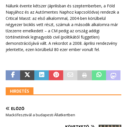
Nálunk évente kétszer (áprilisban és szeptemberben, a Föld
Napjához és az Autómentes Naphoz kapcsolódva) rendezik a
Critical Masst: az első alkalommal, 2004-ben körülbelül
négyezer biciklis vett részt, számuk a második alkalomra már
tízezerre emelkedett – a CM pedig az ország addigi
történetének legnagyobb civil (politikától független)
demonstrációjává vált. A rekordot a 2008. áprilisi rendezvény
jelentette, ezen körülbelül 80 ezer ember vonult fel.
HIRDETÉS
ELŐZŐ
Mackófesztivál a budapesti Állatkertben
KÖVETKEZŐ