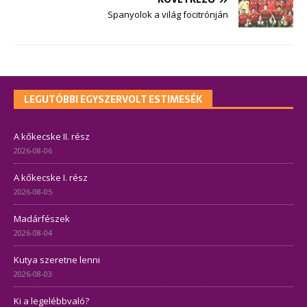
Spanyolok a világ focitrónján
LEGUTÓBBI EGYSZERVOLT ESTIMESÉK
A kőkecske II. rész
2026-08-06
A kőkecske I. rész
2026-08-05
Madárfészek
2026-08-04
Kutya szeretne lenni
2026-08-03
Ki a legelébbvaló?