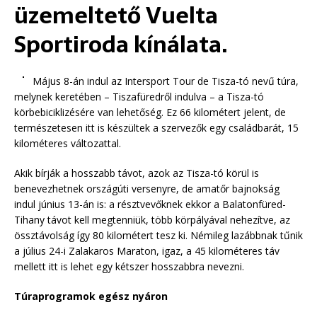
üzemeltető Vuelta
Sportiroda kínálata.
Május 8-án indul az Intersport Tour de Tisza-tó nevű túra,
melynek keretében – Tiszafüredről indulva – a Tisza-tó
körbebiciklizésére van lehetőség. Ez 66 kilométert jelent, de
természetesen itt is készültek a szervezők egy családbarát, 15
kilométeres változattal.
Akik bírják a hosszabb távot, azok az Tisza-tó körül is
benevezhetnek országúti versenyre, de amatőr bajnokság
indul június 13-án is: a résztvevőknek ekkor a Balatonfüred-
Tihany távot kell megtenniük, több körpályával nehezítve, az
össztávolság így 80 kilométert tesz ki. Némileg lazábbnak tűnik
a július 24-i Zalakaros Maraton, igaz, a 45 kilométeres táv
mellett itt is lehet egy kétszer hosszabbra nevezni.
Túraprogramok egész nyáron