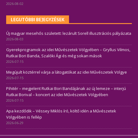
2026-08-02
LEGUTÓBBI BEJEGYZÉSEK
Új magyar mesehős született: lezárult Sorell illusztrációs pályázata
2026-08-03
Gyerekprogramok az idei Művészetek Völgyében – Gryllus Vilmos,
Rutkai Bori Banda, Szalóki Ági és még sokan mások
2026-07-15
Megújult köztérrel várja a látogatókat az idei Művészetek Völgye
2026-07-15
Pihitér – megjelent Rutkai Bori Bandájának az új lemeze – interjú
Rutkai Borival – koncert az idei Művészetek Völgyében
2026-07-15
Apa kezdődik – Véssey Miklós író, költő idén a Művészetek
Völgyében is fellép
2026-06-29