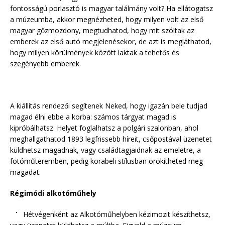
fontosságú porlasztó is magyar találmány volt? Ha ellátogatsz
a múzeumba, akkor megnézheted, hogy milyen volt az első
magyar gőzmozdony, megtudhatod, hogy mit szóltak az
emberek az első autó megjelenésekor, de azt is megláthatod,
hogy milyen körülmények között laktak a tehetős és
szegényebb emberek.
A kiállítás rendezői segítenek Neked, hogy igazán bele tudjad
magad élni ebbe a korba: számos tárgyat magad is
kipróbálhatsz. Helyet foglalhatsz a polgári szalonban, ahol
meghallgathatod 1893 legfrissebb híreit, csőpostával üzenetet
küldhetsz magadnak, vagy családtagjaidnak az emeletre, a
fotóműteremben, pedig korabeli stílusban örökítheted meg
magadat.
Régimódi alkotóműhely
Hétvégenként az Alkotóműhelyben kézimozit készíthetsz,