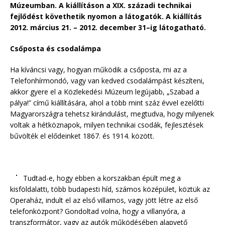
Múzeumban. A kiállításon a XIX. századi technikai
fejlődést követhetik nyomon a látogatók. A kiállítás
2012. március 21. – 2012. december 31–ig látogatható.
Csőposta és csodalámpa
Ha kíváncsi vagy, hogyan működik a csőposta, mi az a
Telefonhírmondó, vagy van kedved csodalámpást készíteni,
akkor gyere el a Közlekedési Múzeum legújabb, „Szabad a
pálya!” című kiállítására, ahol a több mint száz évvel ezelőtti
Magyarországra tehetsz kirándulást, megtudva, hogy milyenek
voltak a hétköznapok, milyen technikai csodák, fejlesztések
bűvölték el elődeinket 1867. és 1914. között.
Tudtad-e, hogy ebben a korszakban épült meg a
kisföldalatti, több budapesti híd, számos középület, köztük az
Operaház, indult el az első villamos, vagy jött létre az első
telefonközpont? Gondoltad volna, hogy a villanyóra, a
transzformátor, vagy az autók működésében alapvető