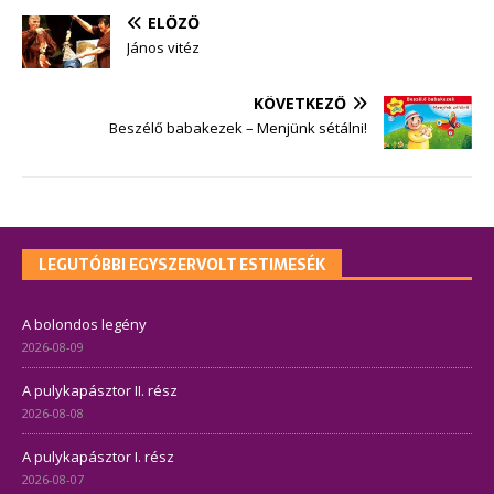
ELŐZŐ
János vitéz
KÖVETKEZŐ
Beszélő babakezek – Menjünk sétálni!
LEGUTÓBBI EGYSZERVOLT ESTIMESÉK
A bolondos legény
2026-08-09
A pulykapásztor II. rész
2026-08-08
A pulykapásztor I. rész
2026-08-07