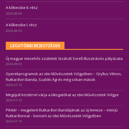
A kőkecske II. rész
2026-08-06
A kőkecske I. rész
2026-08-05
LEGUTÓBBI BEJEGYZÉSEK
Új magyar mesehős született: lezárult Sorell illusztrációs pályázata
2026-08-03
Gyerekprogramok az idei Művészetek Völgyében – Gryllus Vilmos,
Rutkai Bori Banda, Szalóki Ági és még sokan mások
2026-07-15
Megújult köztérrel várja a látogatókat az idei Művészetek Völgye
2026-07-15
Pihitér – megjelent Rutkai Bori Bandájának az új lemeze – interjú
Rutkai Borival – koncert az idei Művészetek Völgyében
2026-07-15