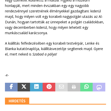
vagy üzenetet küldhetsz a múltba. Figyeld a múzeum
honlapját, mert minden évszakban egy-egy nagyobb
rendezvénnyel szeretnének élményekkel gazdagítani: kiderül
majd, hogy milyen volt egy korabeli nagypolgári utazás az Al-
Dunán, hogyan tartották az ünnepeket a polgári családokban,
vagy decemberben kiderül, hogy milyen lehetett egy
munkáscsalád karácsonya.
A kiállítás felfedezésében egy korabeli testvérpár, Lenke és
Blanka kutatónaplója, kiállításvezetője segítenek majd. Gyere
el, mert neked is
Szabad a pálya!
-x-
HIRDETÉS