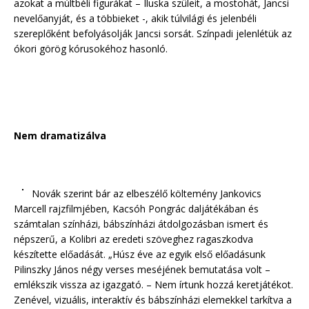
azokat a múltbéli figurákat – Iluska szüleit, a mostohát, Jancsi
nevelőanyját, és a többieket -, akik túlvilági és jelenbéli
szereplőként befolyásolják Jancsi sorsát. Színpadi jelenlétük az
ókori görög kórusokéhoz hasonló.
Nem dramatizálva
Novák szerint bár az elbeszélő költemény Jankovics
Marcell rajzfilmjében, Kacsóh Pongrác daljátékában és
számtalan színházi, bábszínházi átdolgozásban ismert és
népszerű, a Kolibri az eredeti szöveghez ragaszkodva
készítette előadását. „Húsz éve az egyik első előadásunk
Pilinszky János négy verses meséjének bemutatása volt –
emlékszik vissza az igazgató. – Nem írtunk hozzá keretjátékot.
Zenével, vizuális, interaktív és bábszínházi elemekkel tarkítva a