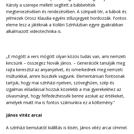
Károly a szerepe mellett segített a bábbetétek
megtervezésében és rendezésében. A színpadi tér, a bábok és
jelmezek Orosz Klaudia egyéni stílusjegyeit hordozzák. Fontos
eleme lesz a játéknak a Kolibri Színházban egyre gyakrabban
alkalmazott videotechnika is.
„E mögött a vers mögött olyan közös tudás van, ami nemzeti
kincsünk – összegez Novák János. – Generációk tanulják meg
rajta keresztül az anyanyelvet, és ismerkednek meg nemzeti
múltunkkal, amire büszkék vagyunk. Elementárisan fontosnak
tartjuk, hogy mai színházi nyelven, szöveghűen, szép és
izgalmas előadással hozzuk közelebb a mai gyerekekhez az
olvasmányt, hogy felfedezhessék benne azokat az értékeket,
amelyek miatt ma is fontos számunkra ez a költemény.”
János vitéz arcai
A színházi bemutatót kiállítás is kíséri, János vitéz arcai címmel.