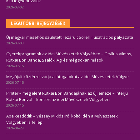
Ki a legelébbvaló?
2026-08-02
LEGUTÓBBI BEJEGYZÉSEK
Új magyar mesehős született: lezárult Sorell illusztrációs pályázata
2026-08-03
Gyerekprogramok az idei Művészetek Völgyében – Gryllus Vilmos,
Rutkai Bori Banda, Szalóki Ági és még sokan mások
2026-07-15
Megújult köztérrel várja a látogatókat az idei Művészetek Völgye
2026-07-15
Pihitér – megjelent Rutkai Bori Bandájának az új lemeze – interjú
Rutkai Borival – koncert az idei Művészetek Völgyében
2026-07-15
Apa kezdődik – Véssey Miklós író, költő idén a Művészetek
Völgyében is fellép
2026-06-29