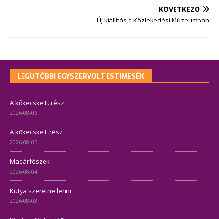
KÖVETKEZŐ
Új kiállítás a Közlekedési Múzeumban
LEGUTÓBBI EGYSZERVOLT ESTIMESÉK
A kőkecske II. rész
2026-08-06
A kőkecske I. rész
2026-08-05
Madárfészek
2026-08-04
Kutya szeretne lenni
2026-08-03