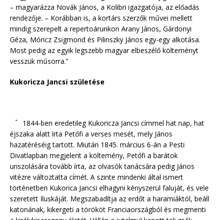
– magyarázza Novák János, a Kolibri igazgatója, az előadás
rendezője. – Korábban is, a kortárs szerzők művei mellett
mindig szerepelt a repertoárunkon Arany János, Gárdonyi
Géza, Móricz Zsigmond és Pilinszky János egy-egy alkotása.
Most pedig az egyik legszebb magyar elbeszélő költeményt
vesszük műsorra.”
Kukoricza Jancsi születése
1844-ben eredetileg Kukoricza Jancsi címmel hat nap, hat
éjszaka alatt írta Petőfi a verses mesét, mely János
hazatéréséig tartott. Miután 1845. március 6-án a Pesti
Divatlapban megjelent a költemény, Petőfi a barátok
unszolására tovább írta, az olvasók tanácsára pedig János
vitézre változtatta címét. A szinte mindenki által ismert
történetben Kukorica Jancsi elhagyni kényszerül faluját, és vele
szeretett Iluskáját. Megszabadítja az erdőt a haramiáktól, beáll
katonának, kikergeti a törököt Franciaországból és megmenti