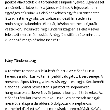
játékot alakítottuk ki a történetek színpadi nyelvét. Ugyanezzel
a szándékkal közelítünk a János vitézhez. A fejezetek nem
egységes stílusúak. Az első énekekben egy falusi történetet
látunk, aztán egy obsitos tódításait idéző hihetetlen és
mulatságos kalandokat élünk át, később népmesei figurák
veszik körül hősünket, míg Tündérországban az élet vizével
feléleszti szerelmét, Iluskát. A négyféle stiláris rész minket is
különböző megoldásokra inspirált.”
Irány Tündérország
A történet romantikus lelkületét fejezi ki az előadás Liszt
Ferenc szimfonikus költeményeiből válogatott kísérőzenéje. A
meséhez Sipos Mihály, a Muzsikás együttes tagja, Kecskeméti
Gábor és Bornai Szilveszter is játszott fel népdalokat,
hanghatásokat, illetve Novák János is komponált részeket. Az
előadás társulati közös munka. Tisza Bea nemcsak az egyik
mesélőt alakítja a darabban, ő dolgozta ki a néptáncos
elemekkel díszített színpadi mozgások koreográfiáját. Szívós