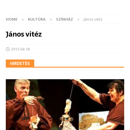
HOME
KULTÚRA
SZÍNHÁZ
János vitéz
János vitéz
2013-04-18
HIRDETÉS