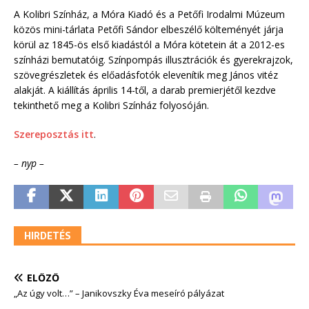
A Kolibri Színház, a Móra Kiadó és a Petőfi Irodalmi Múzeum
közös mini-tárlata Petőfi Sándor elbeszélő költeményét járja
körül az 1845-ös első kiadástól a Móra kötetein át a 2012-es
színházi bemutatóig. Színpompás illusztrációk és gyerekrajzok,
szövegrészletek és előadásfotók elevenítik meg János vitéz
alakját. A kiállítás április 14-től, a darab premierjétől kezdve
tekinthető meg a Kolibri Színház folyosóján.
Szereposztás itt
.
– nyp –
HIRDETÉS
ELŐZŐ
„Az úgy volt…” – Janikovszky Éva meseíró pályázat