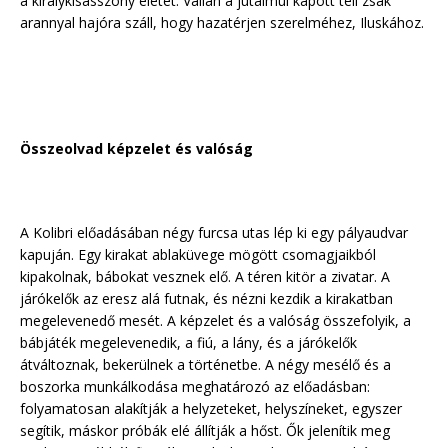
a királykisasszony életét. Vállán a jutalmul kapott teli zsák
arannyal hajóra száll, hogy hazatérjen szerelméhez, Iluskához.
Összeolvad képzelet és valóság
A Kolibri előadásában négy furcsa utas lép ki egy pályaudvar
kapuján. Egy kirakat ablaküvege mögött csomagjaikból
kipakolnak, bábokat vesznek elő. A téren kitör a zivatar. A
járókelők az eresz alá futnak, és nézni kezdik a kirakatban
megelevenedő mesét. A képzelet és a valóság összefolyik, a
bábjáték megelevenedik, a fiú, a lány, és a járókelők
átváltoznak, bekerülnek a történetbe. A négy mesélő és a
boszorka munkálkodása meghatározó az előadásban:
folyamatosan alakítják a helyzeteket, helyszíneket, egyszer
segítik, máskor próbák elé állítják a hőst. Ők jelenítik meg