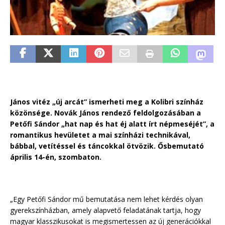
János vitéz „új arcát” ismerheti meg a Kolibri színház
közönsége. Novák János rendező feldolgozásában a
Petőfi Sándor „hat nap és hat éj alatt írt népmeséjét”, a
romantikus hevületet a mai színházi technikával,
bábbal, vetítéssel és táncokkal ötvözik. Ősbemutató
április 14-én, szombaton.
„Egy Petőfi Sándor mű bemutatása nem lehet kérdés olyan
gyerekszínházban, amely alapvető feladatának tartja, hogy
magyar klasszikusokat is megismertessen az új generációkkal