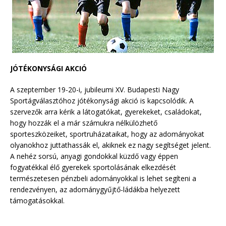
JÓTÉKONYSÁGI AKCIÓ
A szeptember 19-20-i, jubileumi XV. Budapesti Nagy
Sportágválasztóhoz jótékonysági akció is kapcsolódik. A
szervezők arra kérik a látogatókat, gyerekeket, családokat,
hogy hozzák el a már számukra nélkülözhető
sporteszközeiket, sportruházataikat, hogy az adományokat
olyanokhoz juttathassák el, akiknek ez nagy segítséget jelent.
A nehéz sorsú, anyagi gondokkal küzdő vagy éppen
fogyatékkal élő gyerekek sportolásának elkezdését
természetesen pénzbeli adományokkal is lehet segíteni a
rendezvényen, az adománygyűjtő-ládákba helyezett
támogatásokkal.