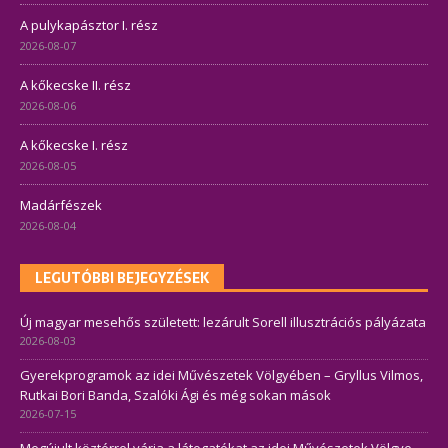
A pulykapásztor I. rész
2026-08-07
A kőkecske II. rész
2026-08-06
A kőkecske I. rész
2026-08-05
Madárfészek
2026-08-04
LEGUTÓBBI BEJEGYZÉSEK
Új magyar mesehős született: lezárult Sorell illusztrációs pályázata
2026-08-03
Gyerekprogramok az idei Művészetek Völgyében – Gryllus Vilmos,
Rutkai Bori Banda, Szalóki Ági és még sokan mások
2026-07-15
Megújult köztérrel várja a látogatókat az idei Művészetek Völgye