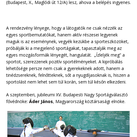
(Budapest, X., Maglódi út 12/A) lesz, ahova a belépés ingyenes.
A rendezvény lényege, hogy a látogatók ne csak nézzék az
egyes sportbemutatókat, hanem aktív részesei legyenek
maguk is az eseménynek, vegyék kezükbe a sporteszközöket,
próbálják ki a megjelenő sportágakat, tapasztalják meg az
egyes mozgásformák lényegét, hangulatát. „Ízleljék meg” a
sportot, szerezzenek pozitív sportélményeket. A kipróbálás
lehetősége persze nem csak a gyerekeknek adott, hanem a
tinédzsereknek, felnőtteknek, sőt a nyugdíjasoknak is, hiszen a
sportolást nem lehet sem túl korán, sem túl későn elkezdeni.
A szeptemberi, jubileumi XV. Budapesti Nagy Sportágválasztó
fővédnöke:
Áder János
, Magyarország köztársasági elnöke.