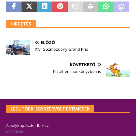
HIRDETÉS
ELŐZŐ
XIV. Gőzmozdony Grand Prix
KÖVETKEZŐ
Kistehén már könyvben is
LEGUTÓBBI EGYSZERVOLT ESTIMESÉK
A pulykapásztor II. rész
2026-08-08