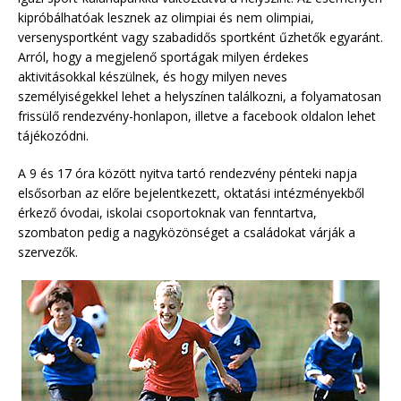
kipróbálhatóak lesznek az olimpiai és nem olimpiai,
versenysportként vagy szabadidős sportként űzhetők egyaránt.
Arról, hogy a megjelenő sportágak milyen érdekes
aktivitásokkal készülnek, és hogy milyen neves
személyiségekkel lehet a helyszínen találkozni, a folyamatosan
frissülő rendezvény-honlapon, illetve a facebook oldalon lehet
tájékozódni.
A 9 és 17 óra között nyitva tartó rendezvény pénteki napja
elsősorban az előre bejelentkezett, oktatási intézményekből
érkező óvodai, iskolai csoportoknak van fenntartva,
szombaton pedig a nagyközönséget a családokat várják a
szervezők.