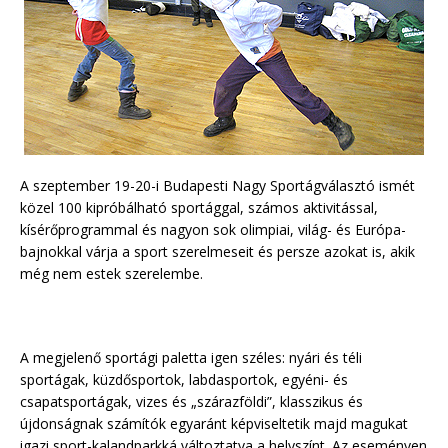
A szeptember 19-20-i Budapesti Nagy Sportágválasztó ismét
közel 100 kipróbálható sportággal, számos aktivitással,
kísérőprogrammal és nagyon sok olimpiai, világ- és Európa-
bajnokkal várja a sport szerelmeseit és persze azokat is, akik
még nem estek szerelembe.
A megjelenő sportági paletta igen széles: nyári és téli
sportágak, küzdősportok, labdasportok, egyéni- és
csapatsportágak, vizes és „szárazföldi”, klasszikus és
újdonságnak számítók egyaránt képviseltetik majd magukat
igazi sport-kalandparkká változtatva a helyszínt. Az eseményen