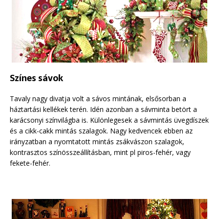
Színes sávok
Tavaly nagy divatja volt a sávos mintának, elsősorban a
háztartási kellékek terén. Idén azonban a sávminta betört a
karácsonyi színvilágba is. Különlegesek a sávmintás üvegdíszek
és a cikk-cakk mintás szalagok. Nagy kedvencek ebben az
irányzatban a nyomtatott mintás zsákvászon szalagok,
kontrasztos színösszeállításban, mint pl piros-fehér, vagy
fekete-fehér.