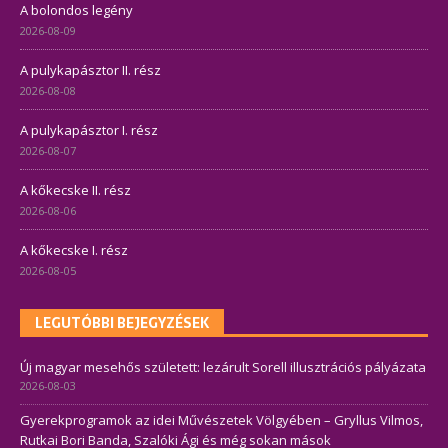
A bolondos legény
2026-08-09
A pulykapásztor II. rész
2026-08-08
A pulykapásztor I. rész
2026-08-07
A kőkecske II. rész
2026-08-06
A kőkecske I. rész
2026-08-05
LEGUTÓBBI BEJEGYZÉSEK
Új magyar mesehős született: lezárult Sorell illusztrációs pályázata
2026-08-03
Gyerekprogramok az idei Művészetek Völgyében – Gryllus Vilmos,
Rutkai Bori Banda, Szalóki Ági és még sokan mások