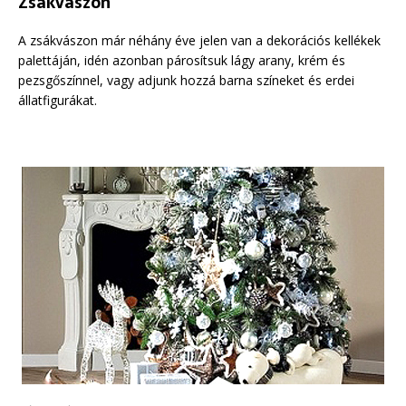
Zsákvászon
A zsákvászon már néhány éve jelen van a dekorációs kellékek
palettáján, idén azonban párosítsuk lágy arany, krém és
pezsgőszínnel, vagy adjunk hozzá barna színeket és erdei
állatfigurákat.