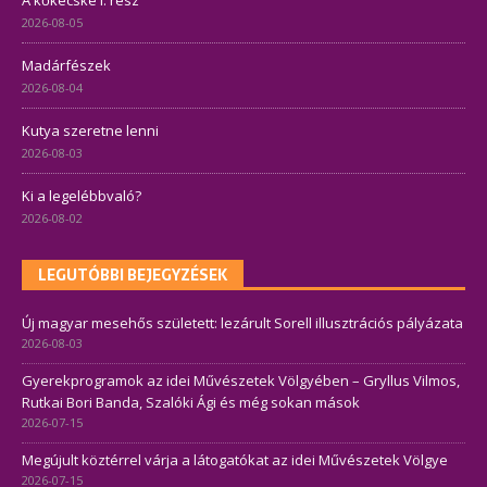
A kőkecske I. rész
2026-08-05
Madárfészek
2026-08-04
Kutya szeretne lenni
2026-08-03
Ki a legelébbvaló?
2026-08-02
LEGUTÓBBI BEJEGYZÉSEK
Új magyar mesehős született: lezárult Sorell illusztrációs pályázata
2026-08-03
Gyerekprogramok az idei Művészetek Völgyében – Gryllus Vilmos,
Rutkai Bori Banda, Szalóki Ági és még sokan mások
2026-07-15
Megújult köztérrel várja a látogatókat az idei Művészetek Völgye
2026-07-15