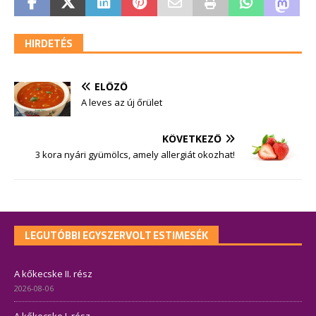
HIRDETÉS
ELŐZŐ
A leves az új őrület
KÖVETKEZŐ
3 kora nyári gyümölcs, amely allergiát okozhat!
LEGUTÓBBI EGYSZERVOLT ESTIMESÉK
A kőkecske II. rész
2026-08-06