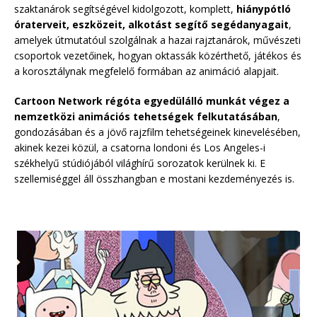
szaktanárok segítségével kidolgozott, komplett,
hiánypótló
óraterveit, eszközeit, alkotást segítő segédanyagait
,
amelyek útmutatóul szolgálnak a hazai rajztanárok, művészeti
csoportok vezetőinek, hogyan oktassák közérthető, játékos és
a korosztálynak megfelelő formában az animáció alapjait.
Cartoon Network régóta egyedülálló munkát végez a
nemzetközi animációs tehetségek felkutatásában
,
gondozásában és a jövő rajzfilm tehetségeinek kinevelésében,
akinek kezei közül, a csatorna londoni és Los Angeles-i
székhelyű stúdiójából világhírű sorozatok kerülnek ki. E
szellemiséggel áll összhangban e mostani kezdeményezés is.