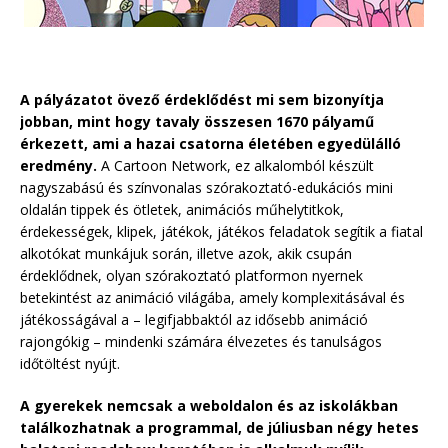
A pályázatot övező érdeklődést mi sem bizonyítja
jobban, mint hogy tavaly összesen 1670 pályamű
érkezett, ami a hazai csatorna életében egyedülálló
eredmény.
A Cartoon Network, ez alkalomból készült
nagyszabású és színvonalas szórakoztató-edukációs mini
oldalán tippek és ötletek, animációs műhelytitkok,
érdekességek, klipek, játékok, játékos feladatok segítik a fiatal
alkotókat munkájuk során, illetve azok, akik csupán
érdeklődnek, olyan szórakoztató platformon nyernek
betekintést az animáció világába, amely komplexitásával és
játékosságával a – legifjabbaktól az idősebb animáció
rajongókig – mindenki számára élvezetes és tanulságos
időtöltést nyújt.
A gyerekek nemcsak a weboldalon és az iskolákban
találkozhatnak a programmal, de júliusban négy hetes