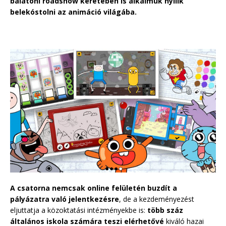
balatoni roadshow keretében is alkalmuk nyílik
belekóstolni az animáció világába.
A csatorna nemcsak online felületén buzdít a
pályázatra való jelentkezésre
, de a kezdeményezést
eljuttatja a közoktatási intézményekbe is:
több száz
általános iskola számára teszi elérhetővé
kiváló hazai