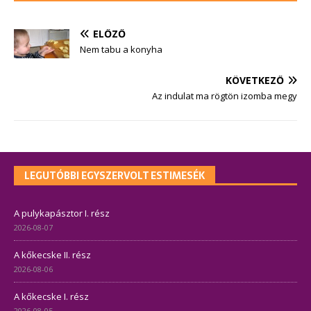
ELŐZŐ
Nem tabu a konyha
KÖVETKEZŐ
Az indulat ma rögtön izomba megy
LEGUTÓBBI EGYSZERVOLT ESTIMESÉK
A pulykapásztor I. rész
2026-08-07
A kőkecske II. rész
2026-08-06
A kőkecske I. rész
2026-08-05