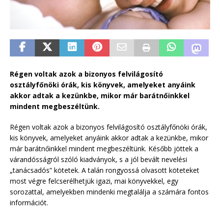
Régen voltak azok a bizonyos felvilágosító
osztályfőnöki órák, kis könyvek, amelyeket anyáink
akkor adtak a kezünkbe, mikor már barátnőinkkel
mindent megbeszéltünk.
Régen voltak azok a bizonyos felvilágosító osztályfőnöki órák,
kis könyvek, amelyeket anyáink akkor adtak a kezünkbe, mikor
már barátnőinkkel mindent megbeszéltünk. Később jöttek a
várandósságról szóló kiadványok, s a jól bevált nevelési
„tanácsadós” kötetek. A talán rongyossá olvasott köteteket
most végre felcserélhetjük igazi, mai könyvekkel, egy
sorozattal, amelyekben mindenki megtalálja a számára fontos
információt.