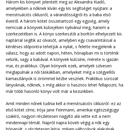
Három kis könyvet jelentett meg az Alexandra Kiadó,
amelyekben a nőknek kíván egy kis segítséget nyújtani: a
menstruációs ciklusról, a várandósságról és a baba első
éveiről. A három kötet összetartozó egy egység, amely
nemcsak a könyvek külsejében nyilvánul meg, hanem a
szerkezetében is. A könyv szerkesztői a borítón elhelyezett kis
naptárral segítik az olvasót, amelyben egy csavarintással a
kérdéses időpontra tehetjük a nyilat, s felette megjelenik a
válasz, hogy az adott napon, héten, hónapban mi is történik
velünk, vagy a babával. A könyvek külcsíne, mérete is igazán
mai, és praktikus. Olyan könyvek ezek, amelyek szívesen
meglapulnak a női táskákban, amelyeket még a szégyellős
kamaszlányok is örömmel kézbe vesznek. Praktikus sorozat
lányoknak, nőknek, s még akkor is hasznos lehet fellapozni, ha
már több hasonló könyv volt már a kezünkben.
Amit minden nőnek tudnia kell a menstruációs ciklusról- ez az
első kötet címe, írója Jane Feinmann, amerikai egészségügyi
szakíró, nagyon részletesen nagyító alá vette ezt a nem
mindennapi témát. Napról napra követi végig a nők egy
hónapját, s részletesen leírja, milyen változások alakulnak,