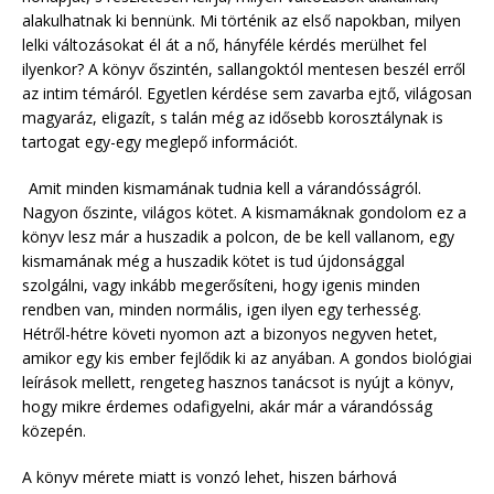
alakulhatnak ki bennünk. Mi történik az első napokban, milyen
lelki változásokat él át a nő, hányféle kérdés merülhet fel
ilyenkor? A könyv őszintén, sallangoktól mentesen beszél erről
az intim témáról. Egyetlen kérdése sem zavarba ejtő, világosan
magyaráz, eligazít, s talán még az idősebb korosztálynak is
tartogat egy-egy meglepő információt.
Amit minden kismamának tudnia kell a várandósságról.
Nagyon őszinte, világos kötet. A kismamáknak gondolom ez a
könyv lesz már a huszadik a polcon, de be kell vallanom, egy
kismamának még a huszadik kötet is tud újdonsággal
szolgálni, vagy inkább megerősíteni, hogy igenis minden
rendben van, minden normális, igen ilyen egy terhesség.
Hétről-hétre követi nyomon azt a bizonyos negyven hetet,
amikor egy kis ember fejlődik ki az anyában. A gondos biológiai
leírások mellett, rengeteg hasznos tanácsot is nyújt a könyv,
hogy mikre érdemes odafigyelni, akár már a várandósság
közepén.
A könyv mérete miatt is vonzó lehet, hiszen bárhová