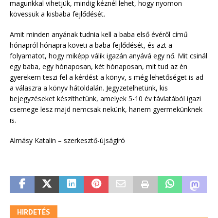
magunkkal vihetjük, mindig kéznél lehet, hogy nyomon
kövessük a kisbaba fejlődését.
Amit minden anyának tudnia kell a baba első évéről című
hónapról hónapra követi a baba fejlődését, és azt a
folyamatot, hogy miképp válik igazán anyává egy nő. Mit csinál
egy baba, egy hónaposan, két hónaposan, mit tud az én
gyerekem teszi fel a kérdést a könyv, s még lehetőséget is ad
a válaszra a könyv hátoldalán. Jegyzetelhetünk, kis
bejegyzéseket készíthetünk, amelyek 5-10 év távlatából igazi
csemege lesz majd nemcsak nekünk, hanem gyermekünknek
is.
Almásy Katalin – szerkesztő-újságíró
HIRDETÉS