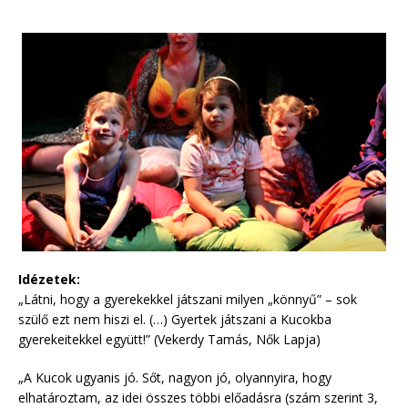
Idézetek:
„Látni, hogy a gyerekekkel játszani milyen „könnyű” – sok
szülő ezt nem hiszi el. (…) Gyertek játszani a Kucokba
gyerekeitekkel együtt!” (Vekerdy Tamás, Nők Lapja)
„A Kucok ugyanis jó. Sőt, nagyon jó, olyannyira, hogy
elhatároztam, az idei összes többi előadásra (szám szerint 3,