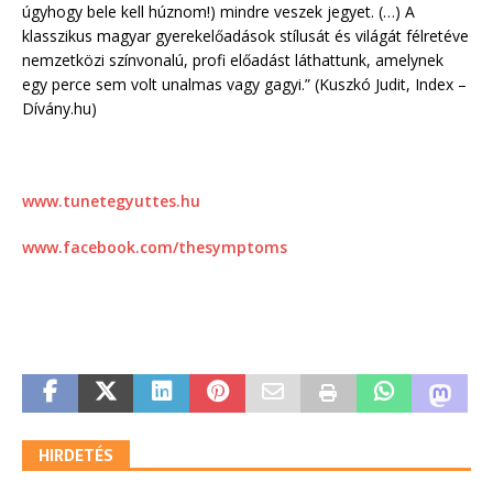
úgyhogy bele kell húznom!) mindre veszek jegyet. (…) A
klasszikus magyar gyerekelőadások stílusát és világát félretéve
nemzetközi színvonalú, profi előadást láthattunk, amelynek
egy perce sem volt unalmas vagy gagyi.” (Kuszkó Judit, Index –
Dívány.hu)
www.tunetegyuttes.hu
www.facebook.com/thesymptoms
HIRDETÉS