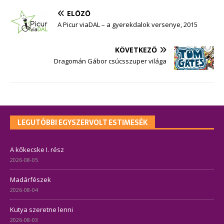
ELŐZŐ
A Picur viaDAL – a gyerekdalok versenye, 2015
KÖVETKEZŐ
Dragomán Gábor csúcsszuper világa
LEGUTÓBBI EGYSZERVOLT ESTIMESÉK
A kőkecske I. rész
2026-08-05
Madárfészek
2026-08-04
Kutya szeretne lenni
2026-08-03