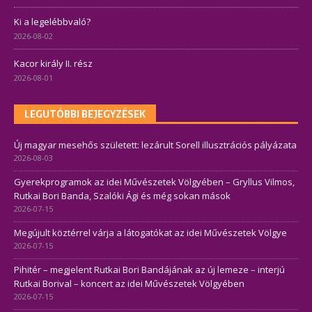
Ki a legelébbvaló?
2026-08-02
Kacor király II. rész
2026-08-01
LEGUTÓBBI BEJEGYZÉSEK
Új magyar mesehős született: lezárult Sorell illusztrációs pályázata
2026-08-03
Gyerekprogramok az idei Művészetek Völgyében – Gryllus Vilmos,
Rutkai Bori Banda, Szalóki Ági és még sokan mások
2026-07-15
Megújult köztérrel várja a látogatókat az idei Művészetek Völgye
2026-07-15
Pihitér – megjelent Rutkai Bori Bandájának az új lemeze – interjú
Rutkai Borival – koncert az idei Művészetek Völgyében
2026-07-15