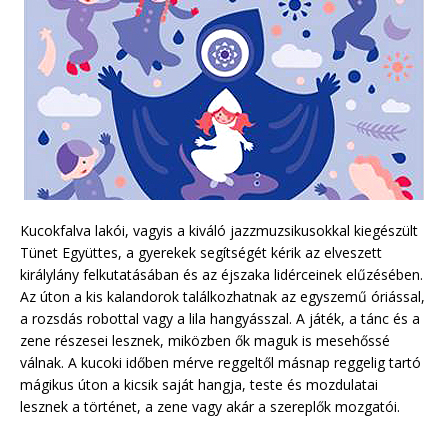
Kucokfalva lakói, vagyis a kiváló jazzmuzsikusokkal kiegészült
Tünet Együttes, a gyerekek segítségét kérik az elveszett
királylány felkutatásában és az éjszaka lidérceinek elűzésében.
Az úton a kis kalandorok találkozhatnak az egyszemű óriással,
a rozsdás robottal vagy a lila hangyásszal. A játék, a tánc és a
zene részesei lesznek, miközben ők maguk is mesehőssé
válnak. A kucoki időben mérve reggeltől másnap reggelig tartó
mágikus úton a kicsik saját hangja, teste és mozdulatai
lesznek a történet, a zene vagy akár a szereplők mozgatói.