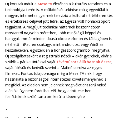
Új korszak indult a
Mese.tv
életében a kulturális tartalom és a
technológia terén is. A működését tekintve máig egyedülálló
magyar, internetes gyermek televízió a kulturális értékteremtés
és értékőrzés céljával jött létre, az Egyszervolt honlapcsoport
tagjaként. A megújult technikai háttérnek köszönhetően
mostantól nagyobb méretben, jobb minőségű képpel és
hanggal, immár minden típusú okostelefonon és táblagépen is
nézhető – iPad-en csakúgy, mint androidos, vagy Win8-as
készülékeken, egyszerűen a böngészőprogramból megnyitva.
Új szolgáltatásként a regisztráló nézők – akár gyerekek, akár a
szülők – pár kattintással saját
tévéműsort állíthatnak össze
,
saját ízlésük és kedvük szerint a Matiné sorolva az egyes
filmeket. Fontos tulajdonsága még a Mese TV-nek, hogy
használata a biztonságos internetezés követelményeinek is
megfelel. Az oldalon nem jelennek meg véletlenszerű videó
ajánlók, így nem fordulhat elő, hogy adott esetben
felnőtteknek szóló tartalom kerül a képernyőre.