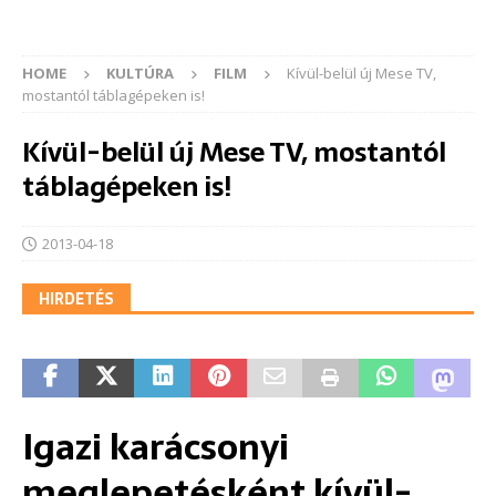
HOME
KULTÚRA
FILM
Kívül-belül új Mese TV,
mostantól táblagépeken is!
Kívül-belül új Mese TV, mostantól
táblagépeken is!
2013-04-18
HIRDETÉS
Igazi karácsonyi
meglepetésként kívül-