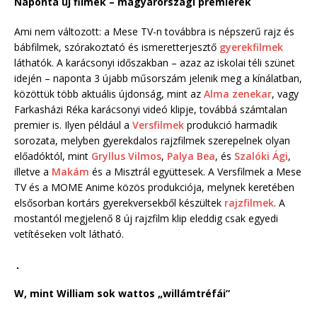
Naponta új filmek – magyarországi premierek
Ami nem változott: a Mese TV-n továbbra is népszerű rajz és
bábfilmek, szórakoztató és ismeretterjesztő
gyerekfilmek
láthatók. A karácsonyi időszakban – azaz az iskolai téli szünet
idején – naponta 3 újabb műsorszám jelenik meg a kínálatban,
közöttük több aktuális újdonság, mint az
Alma zenekar
, vagy
Farkasházi Réka karácsonyi videó klipje, továbbá számtalan
premier is. Ilyen például a
Versfilmek
produkció harmadik
sorozata, melyben gyerekdalos rajzfilmek szerepelnek olyan
előadóktól, mint
Gryllus Vilmos
,
Palya Bea
, és
Szalóki Ági
,
illetve a
Makám
és a Misztrál együttesek. A Versfilmek a Mese
TV és a MOME Anime közös produkciója, melynek keretében
elsősorban kortárs gyerekversekből készültek
rajzfilmek
. A
mostantól megjelenő 8 új rajzfilm klip eleddig csak egyedi
vetítéseken volt látható.
W, mint William sok wattos „willámtréfái”