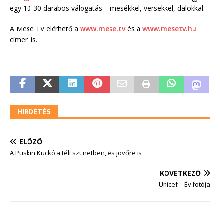
egy 10-30 darabos válogatás – mesékkel, versekkel, dalokkal.
A Mese TV elérhető a
www.mese.tv
és a
www.mesetv.hu
címen is.
HIRDETÉS
ELŐZŐ
A Puskin Kuckó a téli szünetben, és jövőre is
KÖVETKEZŐ
Unicef – Év fotója