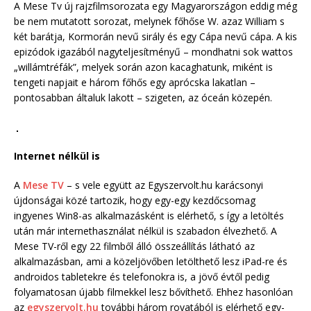
A Mese Tv új rajzfilmsorozata egy Magyarországon eddig még
be nem mutatott sorozat, melynek főhőse W. azaz William s
két barátja, Kormorán nevű sirály és egy Cápa nevű cápa. A kis
epizódok igazából nagyteljesítményű – mondhatni sok wattos
„willámtréfák”, melyek során azon kacaghatunk, miként is
tengeti napjait e három főhős egy aprócska lakatlan –
pontosabban általuk lakott – szigeten, az óceán közepén.
Internet nélkül is
A
Mese TV
– s vele együtt az Egyszervolt.hu karácsonyi
újdonságai közé tartozik, hogy egy-egy kezdőcsomag
ingyenes Win8-as alkalmazásként is elérhető, s így a letöltés
után már internethasználat nélkül is szabadon élvezhető. A
Mese TV-ről egy 22 filmből álló összeállítás látható az
alkalmazásban, ami a közeljövőben letölthető lesz iPad-re és
androidos tabletekre és telefonokra is, a jövő évtől pedig
folyamatosan újabb filmekkel lesz bővíthető. Ehhez hasonlóan
az
egyszervolt.hu
további három rovatából is elérhető egy-