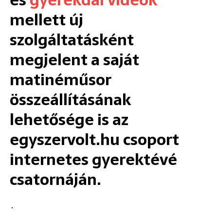
és
gyerekdal videók
mellett új
szolgáltatásként
megjelent a saját
matinéműsor
összeállításának
lehetősége is az
egyszervolt.hu csoport
internetes gyerektévé
csatornáján.