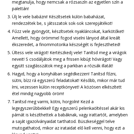
megtanulja, hogy nemcsak a rózsaszín az egyetlen szín a
palettán!
Ülj le vele babázni! Készítsetek külön babaházat,
rendezzétek be, s játsszatok sok-sok szerepjátékot!
Fűzz vele gyöngyöt, készítsetek nyakláncokat, karkötőket!
Amellett, hogy örömmel fogod viselni lányod által kreált
ékszeredet, a finommotorika készségét is fejlesztheted!
Ültess vele virágot! Kertészkedj vele! Tanítsd meg a virágok
neveit! S csodáljátok meg a frissen kibújt hóvirágot! Vagy
együtt szaglásszátok meg a parkban a rózsák illatát!
Hagyd, hogy a konyhában segédkezzen! Tanítsd főzni,
sütni, bízz rá egyszerű feladatokat! Később, mikor már tud
írni, vezessen külön receptkönyvet! A közösen elkészített
étel mindig nagyobb öröm!
Tanítsd meg varrni, kötni, horgolni! Kezd a
legegyszerűbbekkel! Egy egyszerű pelenkaöltéssel akár kis
párnát is készíthettek a babáknak, vagy irattartót, amelyben
a saját igazolványaidat tarthatod. Büszkeséggel telve
mutogathatod, mikor az irataidat elő kell venni, hogy ezt a