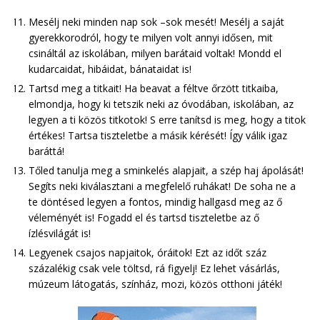
Mesélj neki minden nap sok –sok mesét! Mesélj a saját
gyerekkorodról, hogy te milyen volt annyi idősen, mit
csináltál az iskolában, milyen barátaid voltak! Mondd el
kudarcaidat, hibáidat, bánataidat is!
Tartsd meg a titkait! Ha beavat a féltve őrzött titkaiba,
elmondja, hogy ki tetszik neki az óvodában, iskolában, az
legyen a ti közös titkotok! S erre tanítsd is meg, hogy a titok
értékes! Tartsa tiszteletbe a másik kérését! Így válik igaz
baráttá!
Tőled tanulja meg a sminkelés alapjait, a szép haj ápolását!
Segíts neki kiválasztani a megfelelő ruhákat! De soha ne a
te döntésed legyen a fontos, mindig hallgasd meg az ő
véleményét is! Fogadd el és tartsd tiszteletbe az ő
ízlésvilágát is!
Legyenek csajos napjaitok, óráitok! Ezt az időt száz
százalékig csak vele töltsd, rá figyelj! Ez lehet vásárlás,
múzeum látogatás, színház, mozi, közös otthoni játék!