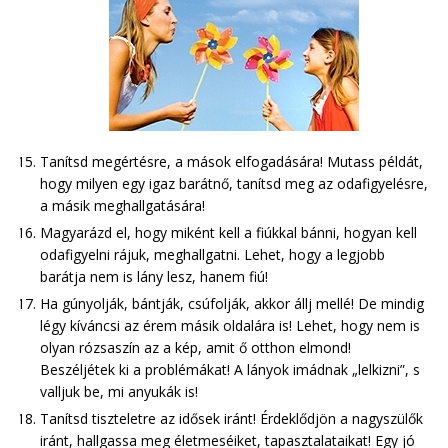
Tanítsd megértésre, a mások elfogadására! Mutass példát,
hogy milyen egy igaz barátnő, tanítsd meg az odafigyelésre,
a másik meghallgatására!
Magyarázd el, hogy miként kell a fiúkkal bánni, hogyan kell
odafigyelni rájuk, meghallgatni. Lehet, hogy a legjobb
barátja nem is lány lesz, hanem fiú!
Ha gúnyolják, bántják, csúfolják, akkor állj mellé! De mindig
légy kíváncsi az érem másik oldalára is! Lehet, hogy nem is
olyan rózsaszín az a kép, amit ő otthon elmond!
Beszéljétek ki a problémákat! A lányok imádnak „lelkizni”, s
valljuk be, mi anyukák is!
Tanítsd tiszteletre az idősek iránt! Érdeklődjön a nagyszülők
iránt, hallgassa meg életmeséiket, tapasztalataikat! Egy jó