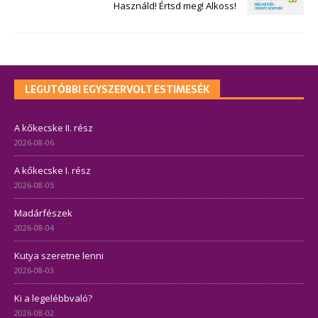
Használd! Értsd meg! Alkoss!
LEGUTÓBBI EGYSZERVOLT ESTIMESÉK
A kőkecske II. rész
2026-08-06
A kőkecske I. rész
2026-08-05
Madárfészek
2026-08-04
Kutya szeretne lenni
2026-08-03
Ki a legelébbvaló?
2026-08-02