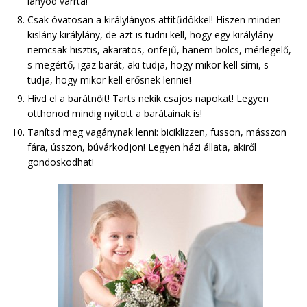
lányod varrta!
Csak óvatosan a királylányos attitűdökkel! Hiszen minden
kislány királylány, de azt is tudni kell, hogy egy királylány
nemcsak hisztis, akaratos, önfejű, hanem bölcs, mérlegelő,
s megértő, igaz barát, aki tudja, hogy mikor kell sírni, s
tudja, hogy mikor kell erősnek lennie!
Hívd el a barátnőit! Tarts nekik csajos napokat! Legyen
otthonod mindig nyitott a barátainak is!
Tanítsd meg vagánynak lenni: biciklizzen, fusson, másszon
fára, ússzon, búvárkodjon! Legyen házi állata, akiről
gondoskodhat!