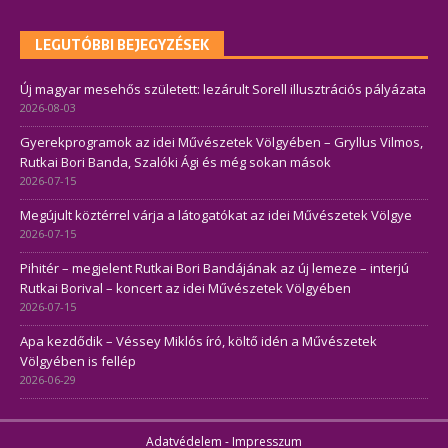
LEGUTÓBBI BEJEGYZÉSEK
Új magyar mesehős született: lezárult Sorell illusztrációs pályázata
2026-08-03
Gyerekprogramok az idei Művészetek Völgyében – Gryllus Vilmos,
Rutkai Bori Banda, Szalóki Ági és még sokan mások
2026-07-15
Megújult köztérrel várja a látogatókat az idei Művészetek Völgye
2026-07-15
Pihitér – megjelent Rutkai Bori Bandájának az új lemeze – interjú
Rutkai Borival – koncert az idei Művészetek Völgyében
2026-07-15
Apa kezdődik – Véssey Miklós író, költő idén a Művészetek
Völgyében is fellép
2026-06-29
Adatvédelem
-
Impresszum