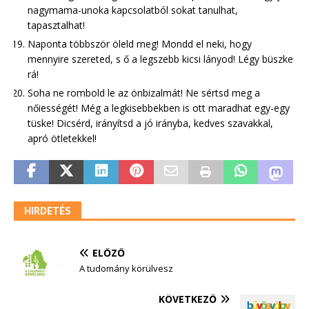
nagymama-unoka kapcsolatból sokat tanulhat,
tapasztalhat!
Naponta többször öleld meg! Mondd el neki, hogy
mennyire szereted, s ő a legszebb kicsi lányod! Légy büszke
rá!
Soha ne rombold le az önbizalmát! Ne sértsd meg a
nőiességét! Még a legkisebbekben is ott maradhat egy-egy
tüske! Dicsérd, irányítsd a jó irányba, kedves szavakkal,
apró ötletekkel!
HIRDETÉS
ELŐZŐ
A tudomány körülvesz
KÖVETKEZŐ