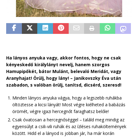
Ha lányos anyuka vagy, akkor fontos, hogy ne csak
kényeskedő királylányt nevelj, hanem szorgos
Hamupipőkét, bátor Mulánt, belevaló Meridát, vagy
Aranyhajat! Örülj, hogy lány! – Janikovszky Éva után
szabadon, s valóban örülj, tanítsd, dicsérd, szeresd!
Minden lányos anyuka vágya, hogy a legszebb ruhákba
öltöztesse a kicsi lányát! Most végre kiélheted a babázás
örömét, végre igazi hercegnőt faraghatsz belőle!
Csak óvatosan a hercegnőséggel – találd meg mindig az
egyensúlyt a csili-vili ruhák és az ízléses ruhaköltemények
között. Hidd el a lányod is jobban jár, ha már korán