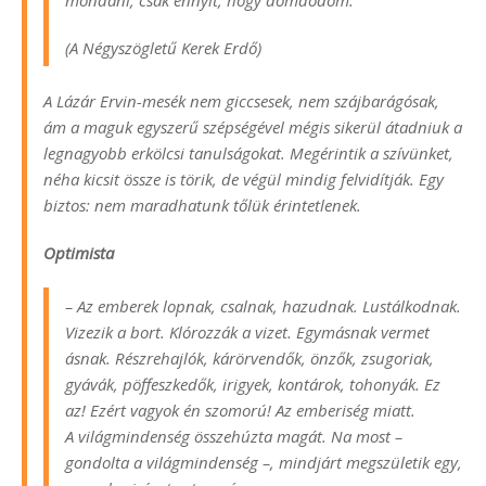
mondani, csak ennyit, hogy dömdödöm.
(A Négyszögletű Kerek Erdő)
A Lázár Ervin-mesék nem giccsesek, nem szájbarágósak,
ám a maguk egyszerű szépségével mégis sikerül átadniuk a
legnagyobb erkölcsi tanulságokat. Megérintik a szívünket,
néha kicsit össze is törik, de végül mindig felvidítják. Egy
biztos: nem maradhatunk tőlük érintetlenek.
Optimista
– Az emberek lopnak, csalnak, hazudnak. Lustálkodnak.
Vizezik a bort. Klórozzák a vizet. Egymásnak vermet
ásnak. Részrehajlók, kárörvendők, önzők, zsugoriak,
gyávák, pöffeszkedők, irigyek, kontárok, tohonyák. Ez
az! Ezért vagyok én szomorú! Az emberiség miatt.
A világmindenség összehúzta magát. Na most –
gondolta a világmindenség –, mindjárt megszületik egy,