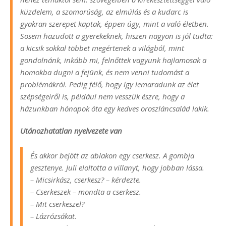
küzdelem, a szomorúság, az elmúlás és a kudarc is
gyakran szerepet kaptak, éppen úgy, mint a való életben.
Sosem hazudott a gyerekeknek, hiszen nagyon is jól tudta:
a kicsik sokkal többet megértenek a világból, mint
gondolnánk, inkább mi, felnőttek vagyunk hajlamosak a
homokba dugni a fejünk, és nem venni tudomást a
problémákról. Pedig félő, hogy így lemaradunk az élet
szépségeiről is, például nem vesszük észre, hogy a
házunkban hónapok óta egy kedves oroszláncsalád lakik.
Utánozhatatlan nyelvezete van
És akkor bejött az ablakon egy cserkesz. A gombja
gesztenye. Juli eloltotta a villanyt, hogy jobban lássa.
– Micsirkász, cserkesz? – kérdezte.
– Cserkeszek – mondta a cserkesz.
– Mit cserkeszel?
– Lázrózsákat.