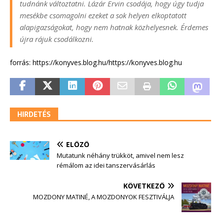
tudnánk változtatni. Lázár Ervin csodája, hogy úgy tudja
mesékbe csomagolni ezeket a sok helyen elkoptatott
alapigazságokat, hogy nem hatnak közhelyesnek. Érdemes
újra rájuk csodálkozni.
forrás: https://konyves.blog.hu/https://konyves.blog.hu
HIRDETÉS
ELŐZŐ
Mutatunk néhány trükköt, amivel nem lesz
rémálom az idei tanszervásárlás
KÖVETKEZŐ
MOZDONY MATINÉ, A MOZDONYOK FESZTIVÁLJA