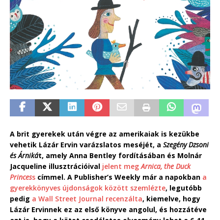
A brit gyerekek után végre az amerikaiak is kezükbe
vehetik Lázár Ervin varázslatos meséjét, a
Szegény Dzsoni
és Árniká
t, amely Anna Bentley fordításában és Molnár
Jacqueline illusztrációival
jelent meg
Arnica, the Duck
Princes
s
címmel. A Publisher’s Weekly már a napokban
a
gyerekkönyves újdonságok között szemlézte
, legutóbb
pedig
a Wall Street Journal recenzálta
, kiemelve, hogy
Lázár Ervinnek ez az első könyve angolul, és hozzátéve