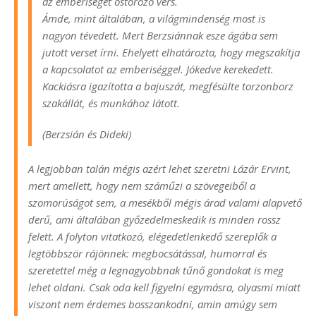
az emberiséget ostorozó vers.
Ámde, mint általában, a világmindenség most is
nagyon tévedett. Mert Berzsiánnak esze ágába sem
jutott verset írni. Ehelyett elhatározta, hogy megszakítja
a kapcsolatot az emberiséggel. Jókedve kerekedett.
Kackiásra igazította a bajuszát, megfésülte torzonborz
szakállát, és munkához látott.
(Berzsián és Dideki)
A legjobban talán mégis azért lehet szeretni Lázár Ervint,
mert amellett, hogy nem száműzi a szövegeiből a
szomorúságot sem, a mesékből mégis árad valami alapvető
derű, ami általában győzedelmeskedik is minden rossz
felett. A folyton vitatkozó, elégedetlenkedő szereplők a
legtöbbször rájönnek: megbocsátással, humorral és
szeretettel még a legnagyobbnak tűnő gondokat is meg
lehet oldani. Csak oda kell figyelni egymásra, olyasmi miatt
viszont nem érdemes bosszankodni, amin amúgy sem