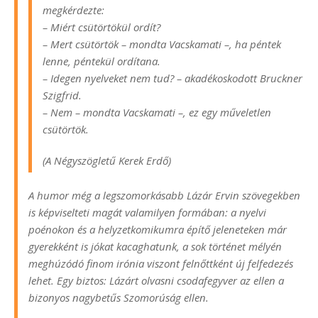
megkérdezte:
– Miért csütörtökül ordít?
– Mert csütörtök – mondta Vacskamati –, ha péntek
lenne, péntekül ordítana.
– Idegen nyelveket nem tud? – akadékoskodott Bruckner
Szigfrid.
– Nem – mondta Vacskamati –, ez egy műveletlen
csütörtök.
(A Négyszögletű Kerek Erdő)
A humor még a legszomorkásabb Lázár Ervin szövegekben
is képviselteti magát valamilyen formában: a nyelvi
poénokon és a helyzetkomikumra építő jeleneteken már
gyerekként is jókat kacaghatunk, a sok történet mélyén
meghúzódó finom irónia viszont felnőttként új felfedezés
lehet. Egy biztos: Lázárt olvasni csodafegyver az ellen a
bizonyos nagybetűs Szomorúság ellen.