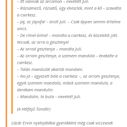
– Itt vannak az arcomon – nevetett Juli.
– Rózsamező, rózsatő, úgy elviszlek, mint a kő – szavalta
a cserkesz.
– Jaj, ez jópofa! – örült Juli. – Csak éppen semmi értelme
sincs.
– De rímel-bímel – mondta a cserkesz, és közelebb jött.
Nicsak, az orra is gesztenye!
– Az orrod gesztenye – mondta Juli.
– Az orrom gesztenye, a szemem mandola – énekelte a
cserkesz.
– Talán mandulát akartál mondani.
– No jó – egyezett bele a cserkesz –, az orrom gesztenye,
egyik szemem mandola, másik szemem mandula, a
derekam mandulin.
– Mandolin, te buta – nevetett Juli.
(A Hétfejű Tündér)
Lázár Ervin nyelvjátékai gyerekként még csak viccesnek