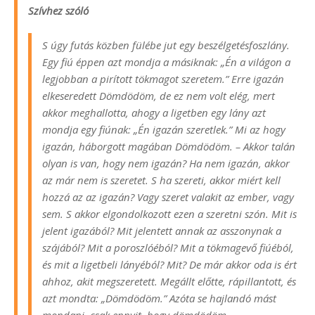
Szívhez szóló
S úgy futás közben fülébe jut egy beszélgetésfoszlány.
Egy fiú éppen azt mondja a másiknak: „Én a világon a
legjobban a pirított tökmagot szeretem.” Erre igazán
elkeseredett Dömdödöm, de ez nem volt elég, mert
akkor meghallotta, ahogy a ligetben egy lány azt
mondja egy fiúnak: „Én igazán szeretlek.” Mi az hogy
igazán, háborgott magában Dömdödöm. – Akkor talán
olyan is van, hogy nem igazán? Ha nem igazán, akkor
az már nem is szeretet. S ha szereti, akkor miért kell
hozzá az az igazán? Vagy szeret valakit az ember, vagy
sem. S akkor elgondolkozott ezen a szeretni szón. Mit is
jelent igazából? Mit jelentett annak az asszonynak a
szájából? Mit a poroszlóéból? Mit a tökmagevő fiúéból,
és mit a ligetbeli lányéból? Mit? De már akkor oda is ért
ahhoz, akit megszeretett. Megállt előtte, rápillantott, és
azt mondta: „Dömdödöm.” Azóta se hajlandó mást