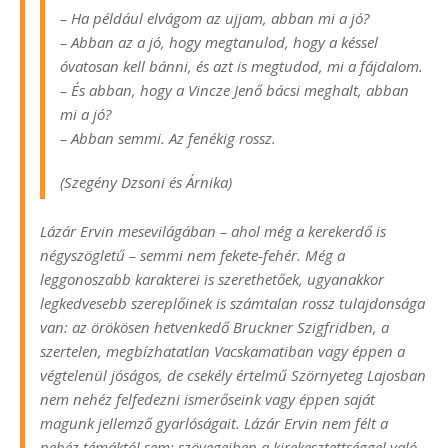
– Ha például elvágom az ujjam, abban mi a jó?
– Abban az a jó, hogy megtanulod, hogy a késsel
óvatosan kell bánni, és azt is megtudod, mi a fájdalom.
– És abban, hogy a Vincze Jenő bácsi meghalt, abban
mi a jó?
– Abban semmi. Az fenékig rossz.
(Szegény Dzsoni és Árnika)
Lázár Ervin mesevilágában – ahol még a kerekerdő is
négyszögletű – semmi nem fekete-fehér. Még a
leggonoszabb karakterei is szerethetőek, ugyanakkor
legkedvesebb szereplőinek is számtalan rossz tulajdonsága
van: az örökösen hetvenkedő Bruckner Szigfridben, a
szertelen, megbízhatatlan Vacskamatiban vagy éppen a
végtelenül jóságos, de csekély értelmű Szörnyeteg Lajosban
nem nehéz felfedezni ismerőseink vagy éppen saját
magunk jellemző gyarlóságait. Lázár Ervin nem félt a
nehéz témáktól sem: szövegeiben a kirekesztettséggel való