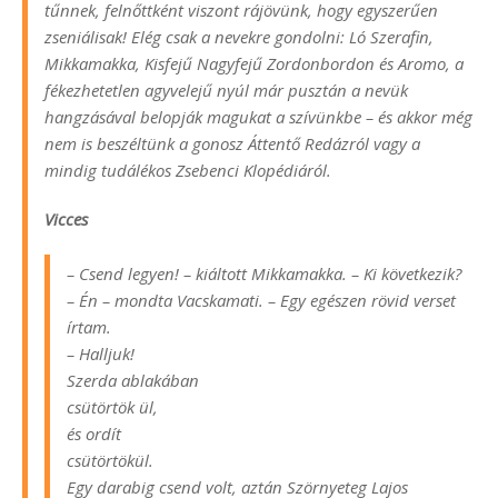
tűnnek, felnőttként viszont rájövünk, hogy egyszerűen
zseniálisak! Elég csak a nevekre gondolni: Ló Szerafin,
Mikkamakka, Kisfejű Nagyfejű Zordonbordon és Aromo, a
fékezhetetlen agyvelejű nyúl már pusztán a nevük
hangzásával belopják magukat a szívünkbe – és akkor még
nem is beszéltünk a gonosz Áttentő Redázról vagy a
mindig tudálékos Zsebenci Klopédiáról.
Vicces
– Csend legyen! – kiáltott Mikkamakka. – Ki következik?
– Én – mondta Vacskamati. – Egy egészen rövid verset
írtam.
– Halljuk!
Szerda ablakában
csütörtök ül,
és ordít
csütörtökül.
Egy darabig csend volt, aztán Szörnyeteg Lajos