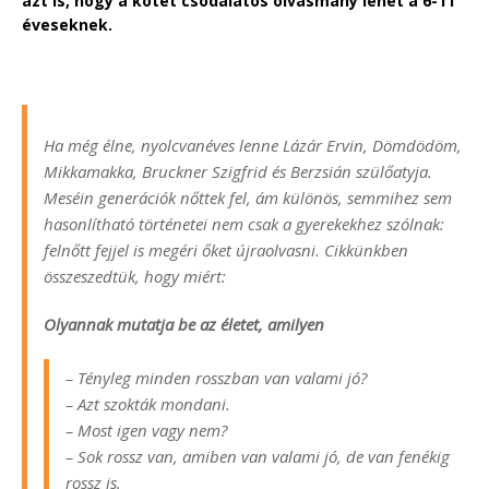
azt is, hogy a kötet csodálatos olvasmány lehet a 6-11
éveseknek.
Ha még élne, nyolcvanéves lenne Lázár Ervin, Dömdödöm,
Mikkamakka, Bruckner Szigfrid és Berzsián szülőatyja.
Meséin generációk nőttek fel, ám különös, semmihez sem
hasonlítható történetei nem csak a gyerekekhez szólnak:
felnőtt fejjel is megéri őket újraolvasni. Cikkünkben
összeszedtük, hogy miért:
Olyannak mutatja be az életet, amilyen
– Tényleg minden rosszban van valami jó?
– Azt szokták mondani.
– Most igen vagy nem?
– Sok rossz van, amiben van valami jó, de van fenékig
rossz is.