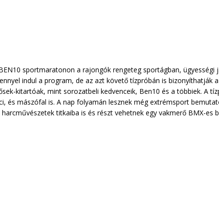
 BEN10 sportmaratonon a rajongók rengeteg sportágban, ügyességi ját
nnyel indul a program, de az azt követő tízpróbán is bizonyíthatják
rősek-kitartóak, mint sorozatbeli kedvenceik, Ben10 és a többiek. A t
foci, és mászófal is. A nap folyamán lesznek még extrémsport bemutató
le harcművészetek titkaiba is és részt vehetnek egy vakmerő BMX-es 