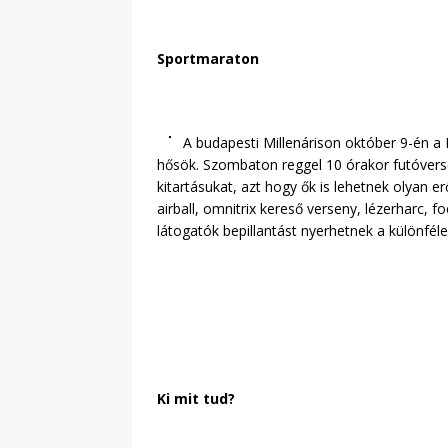
Sportmaraton
A budapesti Millenárison október 9-én a
hősök. Szombaton reggel 10 órakor futóverse
kitartásukat, azt hogy ők is lehetnek olyan e
airball, omnitrix kereső verseny, lézerharc, 
látogatók bepillantást nyerhetnek a különfé
Ki mit tud?