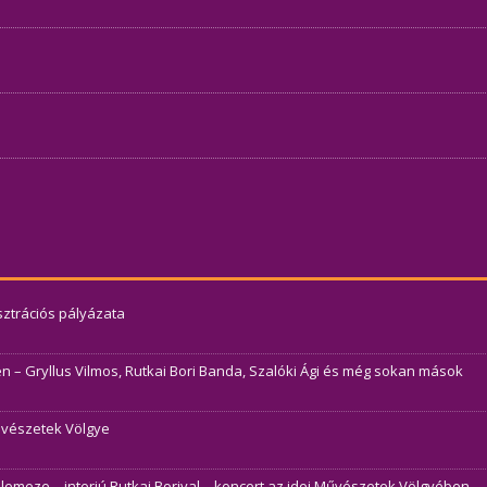
usztrációs pályázata
– Gryllus Vilmos, Rutkai Bori Banda, Szalóki Ági és még sokan mások
Művészetek Völgye
j lemeze – interjú Rutkai Borival – koncert az idei Művészetek Völgyében