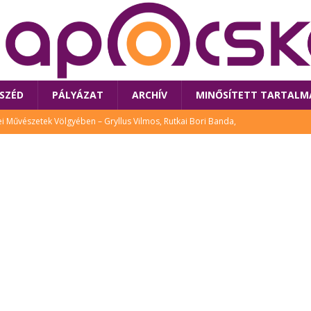
SZÉD
PÁLYÁZAT
ARCHÍV
MINŐSÍTETT TARTALM
 Művészetek Völgyében – Gryllus Vilmos, Rutkai Bori Banda,
TÚRA
 a látogatókat az idei Művészetek Völgye
CSALÁD
i Bori Bandájának az új lemeze – interjú Rutkai Borival – koncert az
A
klós író, költő idén a Művészetek Völgyében is fellép
KÖNYV
tt: lezárult Sorell illusztrációs pályázata
CSALÁD