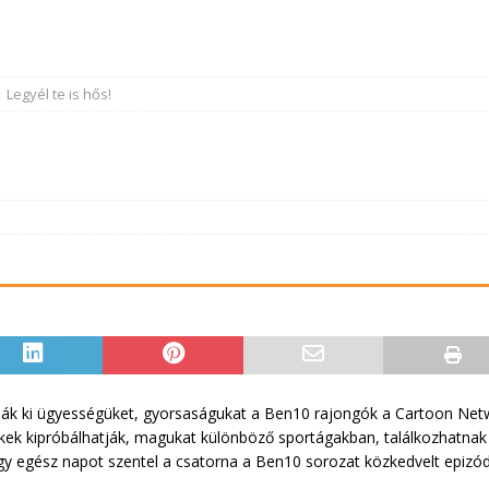
Legyél te is hős!
ják ki ügyességüket, gyorsaságukat a Ben10 rajongók a Cartoon Netw
ekek kipróbálhatják, magukat különböző sportágakban, találkozhatnak 
y egész napot szentel a csatorna a Ben10 sorozat közkedvelt epizód