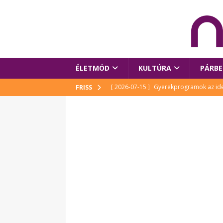
ÉLETMÓD
KULTÚRA
PÁRBE
[ 2026-07-15 ]
Gyerekprogramok az idei
FRISS
Szalóki Ági és még sokan mások
KUL
[ 2026-07-15 ]
Megújult köztérrel várja
[ 2026-07-15 ]
Pihitér – megjelent Rutka
idei Művészetek Völgyében
KULTÚR
[ 2026-06-29 ]
Apa kezdődik – Véssey Mi
[ 2026-08-03 ]
Új magyar mesehős születe