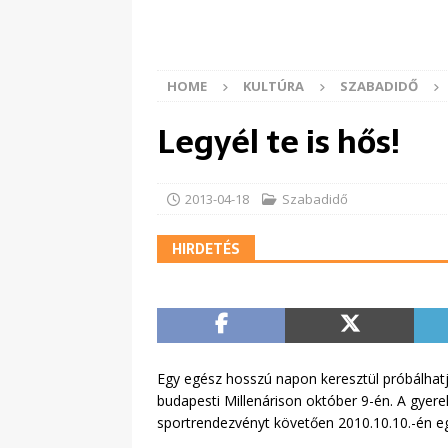
HOME
KULTÚRA
SZABADIDŐ
Legyél te is hős!
2013-04-18
Szabadidő
HIRDETÉS
Egy egész hosszú napon keresztül próbálhat
budapesti Millenárison október 9-én. A gyer
sportrendezvényt követően 2010.10.10.-én eg