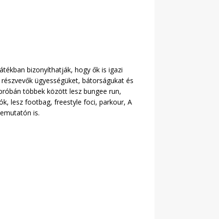
ékban bizonyíthatják, hogy ők is igazi
 a részvevők ügyességüket, bátorságukat és
ízpróbán többek között lesz bungee run,
k, lesz footbag, freestyle foci, parkour, A
bemutatón is.