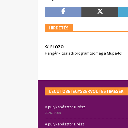
HIRDETÉS
ELŐZŐ
HangÁr – családi programcsomag a Müpá-tól
LEGUTÓBBI EGYSZERVOLT ESTIMESÉK
A pulykapásztor II. rész
2026-08-08
A pulykapásztor I. rész