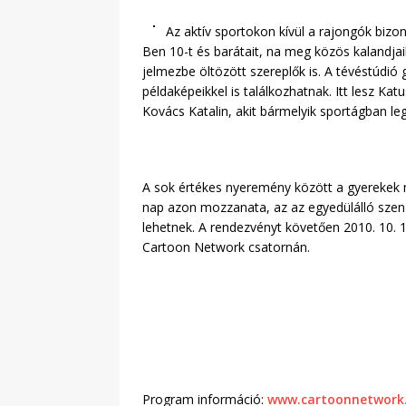
Az aktív sportokon kívül a rajongók bizo
Ben 10-t és barátait, na meg közös kalandjai
jelmezbe öltözött szereplők is. A tévéstúdi
példaképeikkel is találkozhatnak. Itt lesz Kat
Kovács Katalin, akit bármelyik sportágban le
A sok értékes nyeremény között a gyerekek 
nap azon mozzanata, az az egyedülálló szenzá
lehetnek. A rendezvényt követően 2010. 10. 
Cartoon Network csatornán.
Program információ:
www.cartoonnetwork