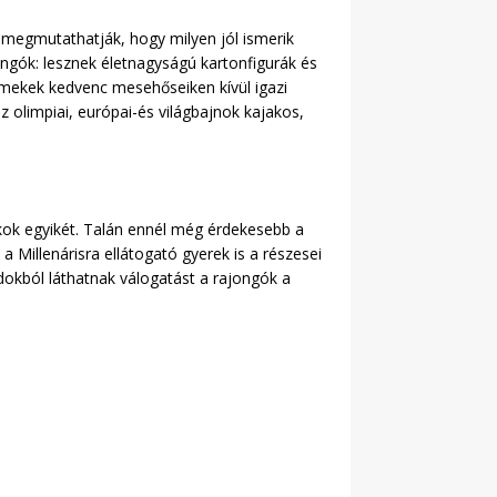
k megmutathatják, hogy milyen jól ismerik
ongók: lesznek életnagyságú kartonfigurák és
rmekek kedvenc mesehőseiken kívül igazi
 az olimpiai, európai-és világbajnok kajakos,
ok egyikét. Talán ennél még érdekesebb a
 Millenárisra ellátogató gyerek is a részesei
dokból láthatnak válogatást a rajongók a