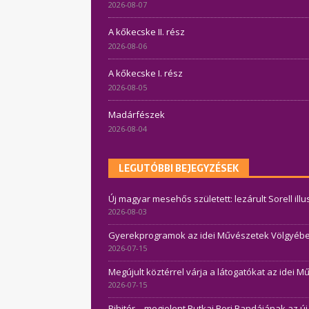
2026-08-07
A kőkecske II. rész
2026-08-06
A kőkecske I. rész
2026-08-05
Madárfészek
2026-08-04
LEGUTÓBBI BEJEGYZÉSEK
Új magyar mesehős született: lezárult Sorell ill
2026-08-03
Gyerekprogramok az idei Művészetek Völgyében 
2026-07-15
Megújult köztérrel várja a látogatókat az idei 
2026-07-15
Pihitér – megjelent Rutkai Bori Bandájának az ú