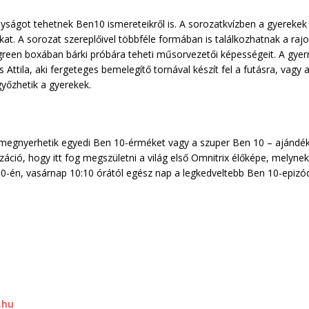
nyságot tehetnek Ben10 ismereteikről is. A sorozatkvízben a gyereke
kat. A sorozat szereplőivel többféle formában is találkozhatnak a raj
ó green boxában bárki próbára teheti műsorvezetői képességeit. A gye
us Attila, aki fergeteges bemelegítő tornával készít fel a futásra, vagy
győzhetik a gyerekek.
megnyerhetik egyedi Ben 10-érméket vagy a szuper Ben 10 – ajándék
ció, hogy itt fog megszületni a világ első Omnitrix élőképe, melynek a
10-én, vasárnap 10:10 órától egész nap a legkedveltebb Ben 10-epizó
.hu