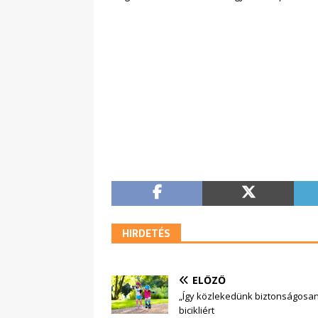
HIRDETÉS
ELŐZŐ
„Így közlekedünk biztonságosan 
bicikliért