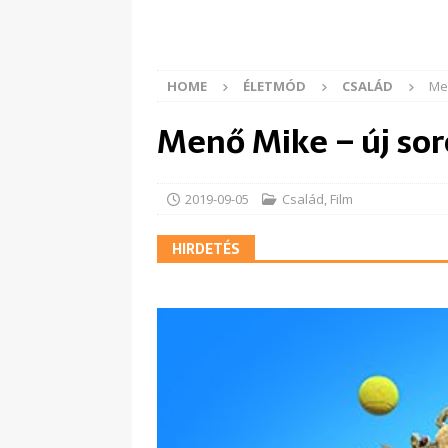
HOME
ÉLETMÓD
CSALÁD
Me
Menő Mike – új so
2019-09-05
Család
,
Film
HIRDETÉS