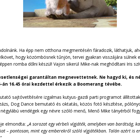
ndolnánk. Ha épp nem otthona megmentésén fáradozik, láthatjuk, ahogy
lkövet, hogy közömbösnek tűnjön, tervei gyakran visszájára sülnek 
ppen romba dőlni készül! Vajon sikerül Mike-nak meghódítani Iris szív
setlenségei garantáltan megnevettetnek. Ne hagyd ki, és néz
6-án 16.45 órai kezdettel érkezik a Boomerang tévébe.
ató sajtóvetítésére izgalmas kutyus-gazdi parti programot állította
ázs, Dog Dance bemutató és oktatás, közös fotó készítése, pólónyo
 a négylábú vendégek egy névre szóló menő, Menő Mike tányérból fogy
je elmondta: „
A sorozat egy vérbeli vígjáték
, amelyben van barátság, ka
 – pontosan, mint egy emberekről szóló vígjátékban. Talán azért is enny
”