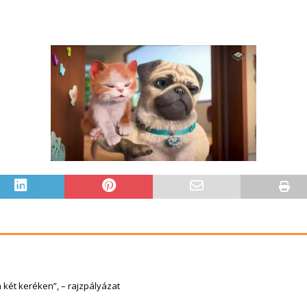
két keréken”, – rajzpályázat