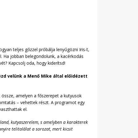
an teljes gőzzel próbálja lenyűgözni Iris-t,
el. Ha jobban belegondolunk, a kacérkodás
ét? Kapcsolj oda, hogy kiderítsd!
d velünk a Menő Mike által előidézett
k össze, amelyen a főszerepet a kutyusok
mtatás – vehettek részt. A programot egy
aszthattak el.
land, kutyaszerelem, s amelyben a karakterek
ire telitalálat a sorozat, mert kicsit