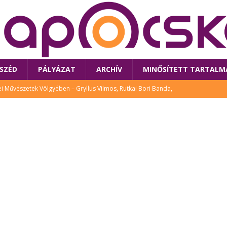
SZÉD
PÁLYÁZAT
ARCHÍV
MINŐSÍTETT TARTALM
 Művészetek Völgyében – Gryllus Vilmos, Rutkai Bori Banda,
TÚRA
 a látogatókat az idei Művészetek Völgye
CSALÁD
i Bori Bandájának az új lemeze – interjú Rutkai Borival – koncert az
A
klós író, költő idén a Művészetek Völgyében is fellép
KÖNYV
tt: lezárult Sorell illusztrációs pályázata
CSALÁD