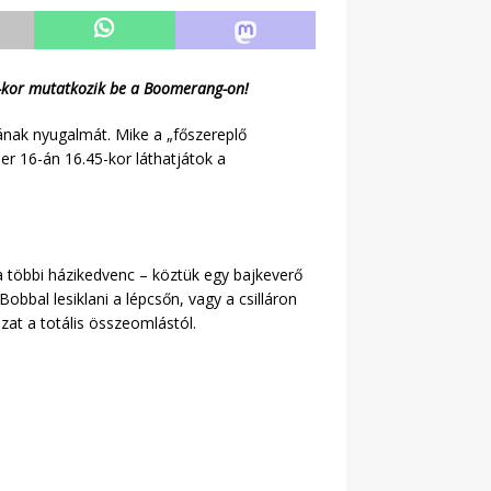
5-kor mutatkozik be a Boomerang-on!
ának nyugalmát. Mike a „főszereplő
er 16-án 16.45-kor láthatjátok a
 többi házikedvenc – köztük egy bajkeverő
obbal lesiklani a lépcsőn, vagy a csilláron
at a totális összeomlástól.