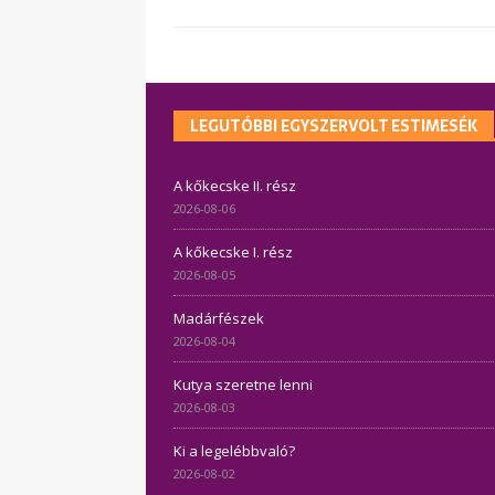
LEGUTÓBBI EGYSZERVOLT ESTIMESÉK
A kőkecske II. rész
2026-08-06
A kőkecske I. rész
2026-08-05
Madárfészek
2026-08-04
Kutya szeretne lenni
2026-08-03
Ki a legelébbvaló?
2026-08-02