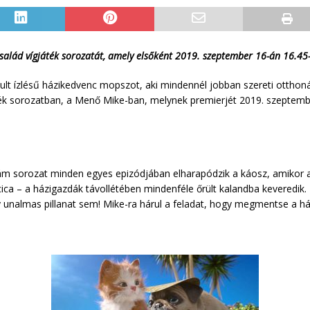
salád vígjáték sorozatát, amely elsőként 2019. szeptember 16-án 16.4
mult ízlésű házikedvenc mopszot, aki mindennél jobban szereti otthon
játék sorozatban, a Menő Mike-ban, melynek premierjét 2019. szeptemb
ám sorozat minden egyes epizódjában elharapódzik a káosz, amikor a
cica – a házigazdák távollétében mindenféle őrült kalandba keveredik. B
 unalmas pillanat sem! Mike-ra hárul a feladat, hogy megmentse a ház