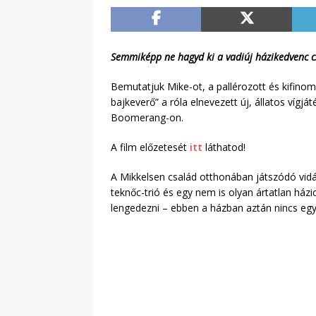
Semmiképp ne hagyd ki a vadiúj házikedvenc c
Bemutatjuk Mike-ot, a pallérozott és kifino
bajkeverő” a róla elnevezett új, állatos víg
Boomerang-on.
A film előzetesét
itt
láthatod!
A Mikkelsen család otthonában játszódó vid
teknőc-trió és egy nem is olyan ártatlan házi
lengedezni – ebben a házban aztán nincs egy