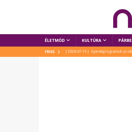
ÉLETMÓD
KULTÚRA
PÁRBE
[ 2026-07-15 ]
Gyerekprogramok az idei
FRISS
Szalóki Ági és még sokan mások
KUL
[ 2026-07-15 ]
Megújult köztérrel várja
[ 2026-07-15 ]
Pihitér – megjelent Rutka
idei Művészetek Völgyében
KULTÚR
[ 2026-06-29 ]
Apa kezdődik – Véssey Mi
[ 2026-08-03 ]
Új magyar mesehős születe