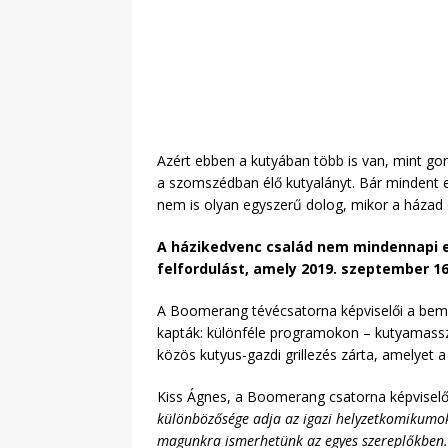
Azért ebben a kutyában több is van, mint go
a szomszédban élő kutyalányt. Bár mindent e
nem is olyan egyszerű dolog, mikor a házad é
A házikedvenc család nem mindennapi e
felfordulást, amely 2019. szeptember 1
A Boomerang tévécsatorna képviselői a bemut
kapták: különféle programokon – kutyamassz
közös kutyus-gazdi grillezés zárta, amelyet
Kiss Ágnes, a Boomerang csatorna képviselő
különbözősége adja az igazi helyzetkomikumokat
magunkra ismerhetünk az egyes szereplőkben.