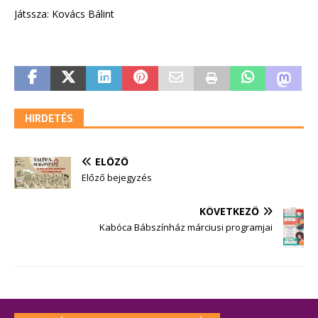
Játssza: Kovács Bálint
HIRDETÉS
ELŐZŐ
Előző bejegyzés
KÖVETKEZŐ
Kabóca Bábszínház márciusi programjai