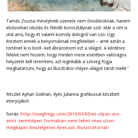
Tamás Zsuzsa meséjének üzenete nem óvodásoknak, hanem
elsősorban iskolás és felnőtt korosztálynak szól. Már a cím is
utal arra, hogy itt valami komoly dologról van szó. Úgy
éreztem ennek a benyomásnak megfelelően – amit aztán a
történet ki is bont- kell ábrázolnom ezt a világot. A kérdésre
felelve nem hiszem, hogy minden mese esetében valóságos
helyzetet kell teremteni, azt leginkább a szöveg fogja
meghatározni, hogy az illusztrátor milyen világot társít mellé.”
Részlet Ayhan Gökhan, Ilyés Julianna grafikussal készített
interjújából.
forrás:
http://uveghegy.com/2015/03/05/ez-olyan-ero-
amit-semmilyen-formaban-nem-lehet-mas-uton-
megkapni-beszelgetes-ilyes-juli-illusztratorral/