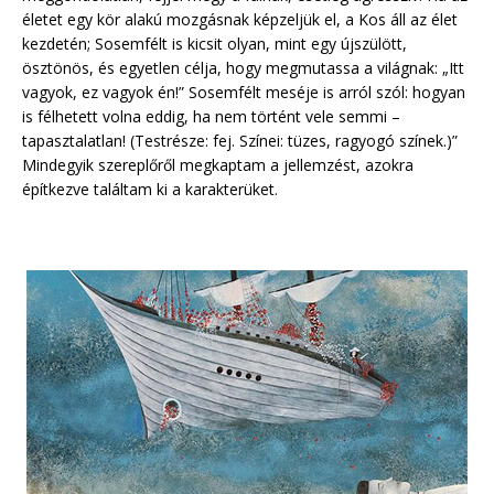
életet egy kör alakú mozgásnak képzeljük el, a Kos áll az élet
kezdetén; Sosemfélt is kicsit olyan, mint egy újszülött,
ösztönös, és egyetlen célja, hogy megmutassa a világnak: „Itt
vagyok, ez vagyok én!” Sosemfélt meséje is arról szól: hogyan
is félhetett volna eddig, ha nem történt vele semmi –
tapasztalatlan! (Testrésze: fej. Színei: tüzes, ragyogó színek.)”
Mindegyik szereplőről megkaptam a jellemzést, azokra
építkezve találtam ki a karakterüket.