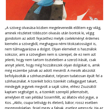
„A szöveg olvasása közben megelevenedik előttem egy világ,
aminek részleteit többszöri olvasás után bontok ki, végig
gondolom az adott fejezethez melyik cselekményt érdemes
kiemelni a szövegből, meghagyva némi titokzatosságot is,
nem túlmagyarázva a dolgot. Olyan elemeket is használok
sokszor, ami a szövegben nem is szerepel, de ez nem azt
jelenti, hogy nem tartom tiszteletben a szerző írását, csak
annyit jelent, hogy még hozzáteszek olyan dolgokat is, amik
még eszembe jutnak az adott meséről. A mesék abszolút
befolyásolták a színhasználatot, teljesen tudatosan épült fel a
színhasználat. A tizenkét bölcs tizenkét csillagjegyet takart,
mindegyik jegynek megvolt a saját színe, ehhez Zsuzsától
kaptam segítséget is, a tizenkét szereplő jellemzését,
amelyben itt van például Sosemfélt, az állatöv első jegye, a
Kos. „Aktív, csupa tettvágy és életerő, bátor; rossz esetben
meggondolatlan, fejjel megy a falnak, esetleg agresszív. Ha az