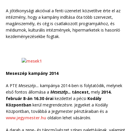
A jótékonysági akcióval a fenti üzenetet közvetítve érte el az
intézmény, hogy a kampány indítása óta több szervezet,
magánszemély, és cég is csatlakozott programjukhoz, és
médiumok, kulturális intézmények, hipermarketek is hasonló
kezdeményezésekbe fogtak.
Meseszép kampány 2014
A PTE
Meseszép…
kampánya 2014-ben is folytatódik, melynek
első fontos állomása a
Meseszép…
táncest,
mely
2014.
február 8-án 16.30 órai
kezdettel a pécsi
Kodály
Központban
kerül megrendezésre. Jegyeket a Kodály
Központban, továbbá a Jegymester pénztáraiban és a
www.jegymester.hu
oldalon lehet vásárolni.
A darab a zene- és táncművészet színes palettájának, valamint