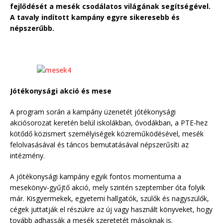
fejlődését a mesék csodálatos világának segítségével.
A tavaly indított kampány egyre sikeresebb és
népszerűbb.
Jótékonysági akció és mese
A program során a kampány üzenetét jótékonysági
akciósorozat keretén belül iskolákban, óvodákban, a PTE-hez
kötődő közismert személyiségek közreműködésével, mesék
felolvasásával és táncos bemutatásával népszerűsíti az
intézmény.
A jótékonysági kampány egyik fontos momentuma a
mesekönyv-gyűjtő akció, mely szintén szeptember óta folyik
már. Kisgyermekek, egyetemi hallgatók, szülők és nagyszülők,
cégek juttatják el részükre az új vagy használt könyveket, hogy
tovább adhassák a mesék szeretetét másoknak is.