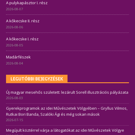
A pulykapásztor I. rész
2026-08-07
A kőkecske II. rész
2026-08-06
A kőkecske I. rész
2026-08-05
Madárfészek
2026-08-04
LEGUTÓBBI BEJEGYZÉSEK
Új magyar mesehős született: lezárult Sorell illusztrációs pályázata
2026-08-03
Gyerekprogramok az idei Művészetek Völgyében – Gryllus Vilmos,
Rutkai Bori Banda, Szalóki Ági és még sokan mások
2026-07-15
Megújult köztérrel várja a látogatókat az idei Művészetek Völgye