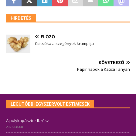
HIRDETÉS
ELŐZŐ
Csicsóka a szegények krumplija
KÖVETKEZŐ
Papír napok a Katica Tanyán
LEGUTÓBBI EGYSZERVOLT ESTIMESÉK
A pulykapásztor II. rész
2026-08-08