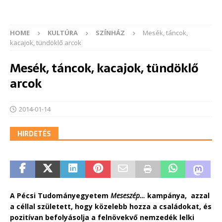
HOME
KULTÚRA
SZÍNHÁZ
Mesék, táncok,
kacajok, tündöklő arcok
Mesék, táncok, kacajok, tündöklő
arcok
2014-01-14
HIRDETÉS
A Pécsi Tudományegyetem
Meseszép…
kampánya, azzal
a céllal született, hogy közelebb hozza a családokat, és
pozitívan befolyásolja a felnövekvő nemzedék lelki