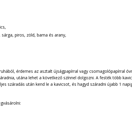
cs,
 sárga, piros, zöld, barna és arany,
 ruhából, érdemes az asztalt újságpapírral vagy csomagolópapírral óvni
radnia, utána lehet a következő színnel dolgozni. A festék több kavi
ljes száradás után kend le a kavicsot, és hagyd száradni újabb 1 napi
gvásárolni: