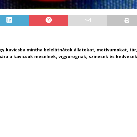
egy kavicsba mintha belelátnátok állatokat, motívumokat, tár
mára a kavicsok mesélnek, vigyorognak, színesek és kedvese