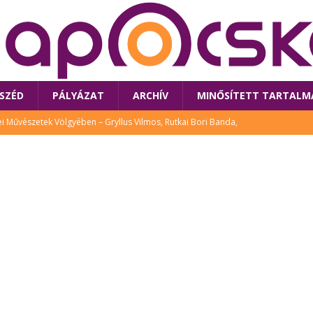
SZÉD
PÁLYÁZAT
ARCHÍV
MINŐSÍTETT TARTALM
 Művészetek Völgyében – Gryllus Vilmos, Rutkai Bori Banda,
TÚRA
 a látogatókat az idei Művészetek Völgye
CSALÁD
i Bori Bandájának az új lemeze – interjú Rutkai Borival – koncert az
A
klós író, költő idén a Művészetek Völgyében is fellép
KÖNYV
tt: lezárult Sorell illusztrációs pályázata
CSALÁD