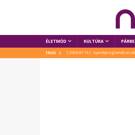
ÉLETMÓD
KULTÚRA
PÁRBE
[ 2026-07-15 ]
Gyerekprogramok az idei
FRISS
Szalóki Ági és még sokan mások
KUL
[ 2026-07-15 ]
Megújult köztérrel várja
[ 2026-07-15 ]
Pihitér – megjelent Rutka
idei Művészetek Völgyében
KULTÚR
[ 2026-06-29 ]
Apa kezdődik – Véssey Mi
[ 2026-08-03 ]
Új magyar mesehős születe