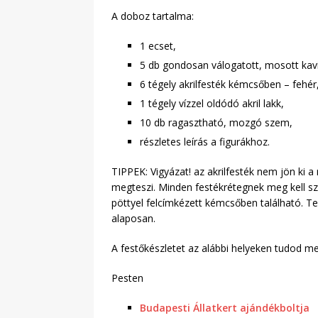
A doboz tartalma:
1 ecset,
5 db gondosan válogatott, mosott kavi
6 tégely akrilfesték kémcsőben – fehér,
1 tégely vízzel oldódó akril lakk,
10 db ragasztható, mozgó szem,
részletes leírás a figurákhoz.
TIPPEK: Vigyázat! az akrilfesték nem jön ki a
megteszi. Minden festékrétegnek meg kell szá
pöttyel felcímkézett kémcsőben található. Te
alaposan.
A festőkészletet az alábbi helyeken tudod me
Pesten
Budapesti Állatkert ajándékboltja