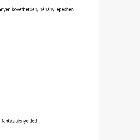
könnyen követhetően, néhány lépésben
fantázialényeidet!