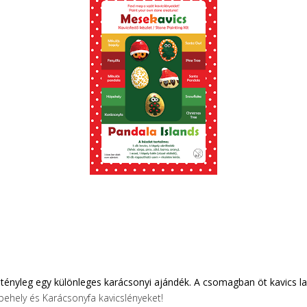
tényleg egy különleges karácsonyi ajándék. A csomagban öt kavics lako
pehely és Karácsonyfa kavicslényeket!