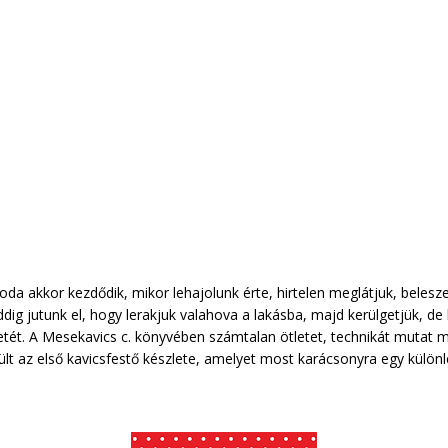
oda akkor kezdődik, mikor lehajolunk érte, hirtelen meglátjuk, belesze
dig jutunk el, hogy lerakjuk valahova a lakásba, majd kerülgetjük, de 
etét. A Mesekavics c. könyvében számtalan ötletet, technikát mutat 
ült az első kavicsfestő készlete, amelyet most karácsonyra egy különl