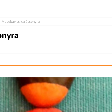
Mesekavics karácsonyra
onyra