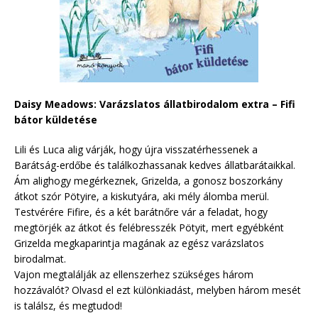
Daisy Meadows: Varázslatos állatbirodalom extra – Fifi
bátor küldetése
Lili és Luca alig várják, hogy újra visszatérhessenek a
Barátság-erdőbe és találkozhassanak kedves állatbarátaikkal.
Ám alighogy megérkeznek, Grizelda, a gonosz boszorkány
átkot szór Pötyire, a kiskutyára, aki mély álomba merül.
Testvérére Fifire, és a két barátnőre vár a feladat, hogy
megtörjék az átkot és felébresszék Pötyit, mert egyébként
Grizelda megkaparintja magának az egész varázslatos
birodalmat.
Vajon megtalálják az ellenszerhez szükséges három
hozzávalót? Olvasd el ezt különkiadást, melyben három mesét
is találsz, és megtudod!