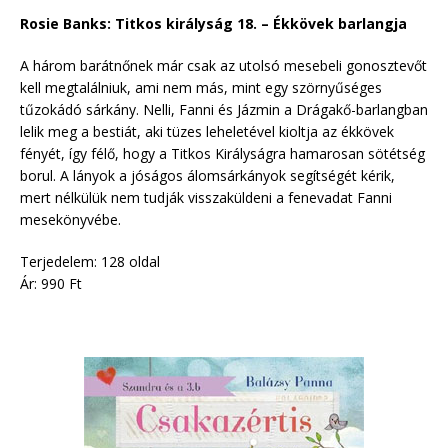
Rosie Banks: Titkos királyság 18. – Ékkövek barlangja
A három barátnőnek már csak az utolsó mesebeli gonosztevőt
kell megtalálniuk, ami nem más, mint egy szörnyűséges
tűzokádó sárkány. Nelli, Fanni és Jázmin a Drágakő-barlangban
lelik meg a bestiát, aki tüzes leheletével kioltja az ékkövek
fényét, így félő, hogy a Titkos Királyságra hamarosan sötétség
borul. A lányok a jóságos álomsárkányok segítségét kérik,
mert nélkülük nem tudják visszaküldeni a fenevadat Fanni
mesekönyvébe.
Terjedelem: 128 oldal
Ár: 990 Ft