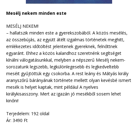
Mesélj nekem minden este
MESÉLJ NEKEM!
– hallatszik minden este a gyerekszobából. A közös mesélés,
az összebújás, az együtt átélt izgalmas történetek meghitt,
emlékezetes időtöltést jelentenek gyereknek, felnőttnek
egyaránt. Ehhez a közös kalandhoz szeretnénk segítséget
kínálni válogatásunkkal, melyben a népszerű Mesélj nekem-
sorozatunk legszebb, legkülönlegesebb és legkedveltebb
meséit gyűjtöttük egy csokorba. A rest leány és Mátyás király
aranyszőrű bárányának története mellett olyan kevésbé ismert
mesék is helyet kaptak, mint például A nyelves
királykisasszony. Mert az igazán jó mesékből sosem lehet
kinőni!
Terjedelem: 192 oldal
Ár: 3490 Ft