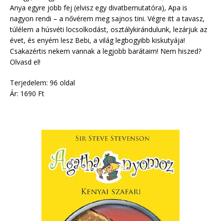
Anya egyre jobb fej (elvisz egy divatbemutatóra), Apa is
nagyon rendi – a nővérem meg sajnos tini. Végre itt a tavasz,
túlélem a húsvéti locsolkodást, osztálykirándulunk, lezárjuk az
évet, és enyém lesz Bebi, a világ legbogyibb kiskutyája!
Csakazértis nekem vannak a legjobb barátaim! Nem hiszed?
Olvasd el!
Terjedelem: 96 oldal
Ár: 1690 Ft