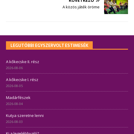
KÖVETKEZŐ
A közös játék öröme
LEGUTÓBBI EGYSZERVOLT ESTIMESÉK
A kőkecske II. rész
2026-08-06
A kőkecske I. rész
2026-08-05
Madárfészek
2026-08-04
Kutya szeretne lenni
2026-08-03
Ki a legelébbvaló?