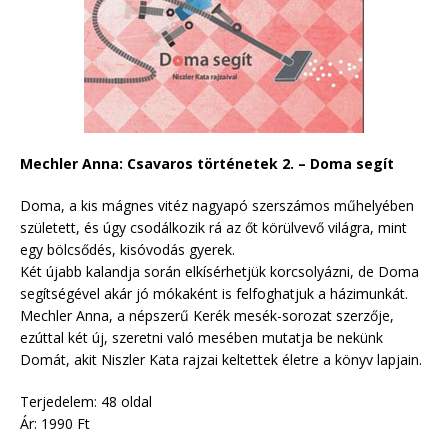
Mechler Anna: Csavaros történetek 2. – Doma segít
Doma, a kis mágnes vitéz nagyapó szerszámos műhelyében
született, és úgy csodálkozik rá az őt körülvevő világra, mint
egy bölcsődés, kisóvodás gyerek.
Két újabb kalandja során elkísérhetjük korcsolyázni, de Doma
segítségével akár jó mókaként is felfoghatjuk a házimunkát.
Mechler Anna, a népszerű Kerék mesék-sorozat szerzője,
ezúttal két új, szeretni való mesében mutatja be nekünk
Domát, akit Niszler Kata rajzai keltettek életre a könyv lapjain.
Terjedelem: 48 oldal
Ár: 1990 Ft