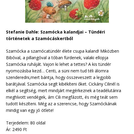
Stefanie Dahle: Szamócka kalandjai – Tündéri
történetek a Szamócáskertből
Szamócka a szamócatündér élete csupa kaland! Miközben
Bibóval, a pillangóval a tóban fürdenek, valaki ellopja
Szamócka ruháját. Vajon ki lehet a tettes? A kis tündér
nyomozásba kezd… Centi, a süni nem tud téli álomra
szenderedni,mert bántja, hogy összeveszett a legjobb
barátjával. Szamócka segít kibékíteni őket. Cickány Cilinél is
elkél a segítség, mert mindjárt megérkeznek a teadélutánra
meghívott vendégek, ám Cili megfázott, és még teát sem
tudott készíteni. Még az a szerencse, hogy Szamóckának
mindig van egy jó ötlete!
Terjedelem: 80 oldal
Ár: 2490 Ft