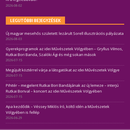
2026-08-02
LEGUTÓBBI BEJEGYZÉSEK
Új magyar mesehős született: lezárult Sorell illusztrációs pályázata
2026-08-03
Gyerekprogramok az idei Művészetek Völgyében – Gryllus Vilmos,
Rutkai Bori Banda, Szalóki Ági és még sokan mások
2026-07-15
Megújult köztérrel várja a látogatókat az idei Művészetek Völgye
2026-07-15
Pihitér – megjelent Rutkai Bori Bandájának az új lemeze – interjú
Rutkai Borival – koncert az idei Művészetek Völgyében
2026-07-15
Apa kezdődik – Véssey Miklós író, költő idén a Művészetek
Völgyében is fellép
2026-06-29