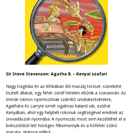
Sir Steve Stevenson: Agatha 8. – Kenyai szafari
Nagy tragédia éri az Afrikában élő maszáj törzset: szentként
tisztelt állatuk, egy fehér zsiráf hirtelen eltűnik a szavannán. Az
immár rutinos nyomozónak számító unokatestvérekre,
Agathára és Larryre ismét izgalmas kaland vár, ezúttal
Kenyában, ahol egy helybéli rokonuk segítségével erednek az
orvvadászok nyomába. A nyomozás most sem kezdődhet el a
bokszolóból lett hűséges főkomornyik és a hófehér szőrű
macska, Watson nélkül.