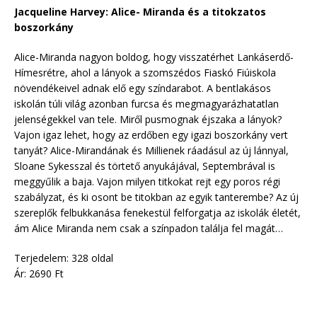
Jacqueline Harvey: Alice- Miranda és a titokzatos
boszorkány
Alice-Miranda nagyon boldog, hogy visszatérhet Lankáserdő-
Hímesrétre, ahol a lányok a szomszédos Fiaskó Fiúiskola
növendékeivel adnak elő egy színdarabot. A bentlakásos
iskolán túli világ azonban furcsa és megmagyarázhatatlan
jelenségekkel van tele. Miről pusmognak éjszaka a lányok?
Vajon igaz lehet, hogy az erdőben egy igazi boszorkány vert
tanyát? Alice-Mirandának és Millienek ráadásul az új lánnyal,
Sloane Sykesszal és törtető anyukájával, Septembrával is
meggyűlik a baja. Vajon milyen titkokat rejt egy poros régi
szabályzat, és ki osont be titokban az egyik tanterembe? Az új
szereplők felbukkanása fenekestül felforgatja az iskolák életét,
ám Alice Miranda nem csak a színpadon találja fel magát…
Terjedelem: 328 oldal
Ár: 2690 Ft