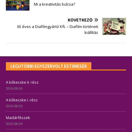
Mi a kreativitás kulcsa?
KÖVETKEZŐ
65 éves a Diafilmgyártó Kft. – Diafilm történeti
kiállítás
LEGUTÓBBI EGYSZERVOLT ESTIMESÉK
A kőkecske II. rész
2026-08-06
A kőkecske I. rész
2026-08-05
Madárfészek
2026-08-04