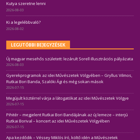
Kutya szeretne lenni
2026-08-03
Ki a legelébbvaló?
2026-08-02
LEGUTÓBBI BEJEGYZÉSEK
Új magyar mesehős született: lezárult Sorell illusztrációs pályázata
2026-08-03
Gyerekprogramok az idei Művészetek Völgyében – Gryllus Vilmos,
Rutkai Bori Banda, Szalóki Ági és még sokan mások
2026-07-15
Megújult köztérrel várja a látogatókat az idei Művészetek Völgye
2026-07-15
Pihitér – megjelent Rutkai Bori Bandájának az új lemeze – interjú
Rutkai Borival – koncert az idei Művészetek Völgyében
2026-07-15
Apa kezdődik – Véssey Miklós író, költő idén a Művészetek