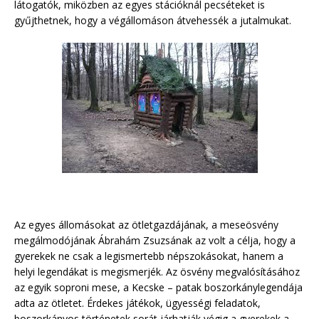
látogatók, miközben az egyes stációknál pecséteket is
gyűjthetnek, hogy a végállomáson átvehessék a jutalmukat.
Az egyes állomásokat az ötletgazdájának, a meseösvény
megálmodójának Ábrahám Zsuzsának az volt a célja, hogy a
gyerekek ne csak a legismertebb népszokásokat, hanem a
helyi legendákat is megismerjék. Az ösvény megvalósításához
az egyik soproni mese, a Kecske – patak boszorkánylegendája
adta az ötletet. Érdekes játékok, ügyességi feladatok,
boszorkányos történetek sorát járhatják végig a gyerekek a