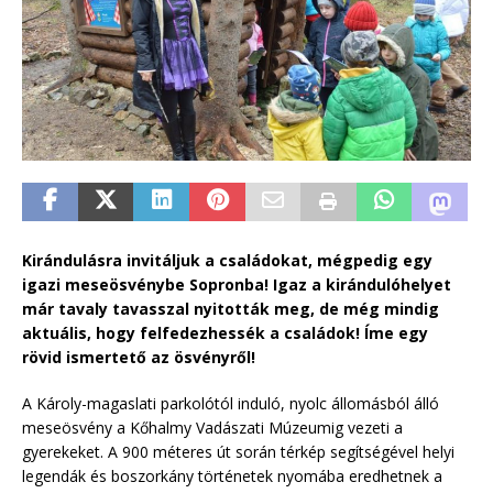
Kirándulásra invitáljuk a családokat, mégpedig egy
igazi meseösvénybe Sopronba! Igaz a kirándulóhelyet
már tavaly tavasszal nyitották meg, de még mindig
aktuális, hogy felfedezhessék a családok! Íme egy
rövid ismertető az ösvényről!
A Károly-magaslati parkolótól induló, nyolc állomásból álló
meseösvény a Kőhalmy Vadászati Múzeumig vezeti a
gyerekeket. A 900 méteres út során térkép segítségével helyi
legendák és boszorkány történetek nyomába eredhetnek a